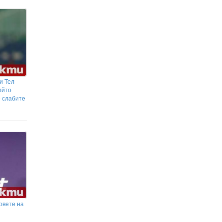
и Тел
ойто
е слабите
овете на