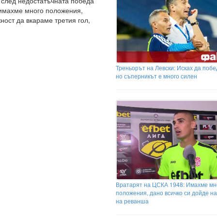
т след недостатъчната победа
 имахме много положения,
ост да вкараме третия гол,
Треньорът на Левски: Исках да побед
но съперникът е много силен
Вратарят на ЦСКА 1948: Имахме мн
положения, дано всичко си дойде н
на реванша