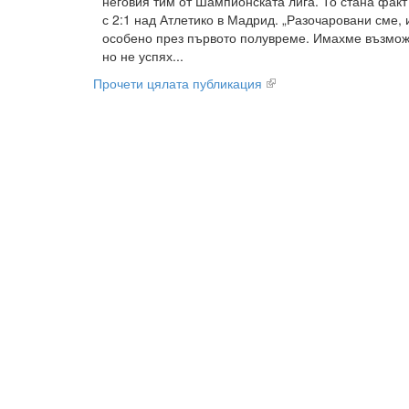
неговия тим от Шампионската лига. То стана фак
с 2:1 над Атлетико в Мадрид. „Разочаровани сме,
особено през първото полувреме. Имахме възможн
но не успях...
Прочети цялата публикация