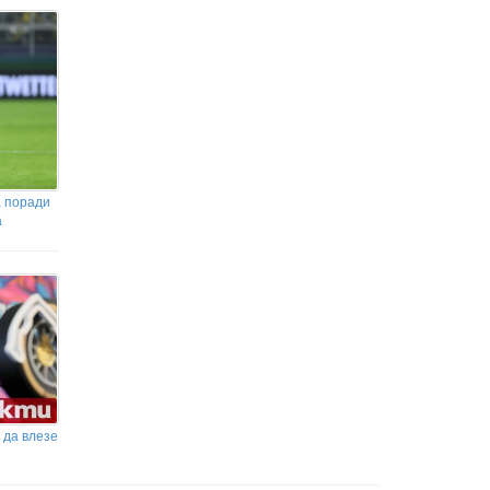
, поради
а
 да влезе