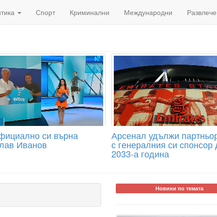
итика
Спорт
Криминални
Международни
Развлече
фициално си върна
Арсенал удължи партньо
лав Иванов
с генералния си спонсор 
2033-а година
Новини по темата