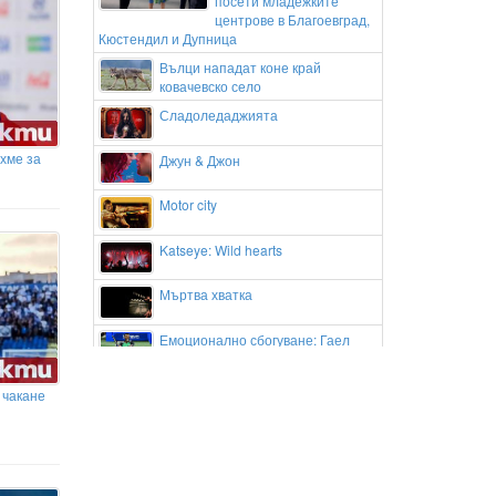
посети младежките
центрове в Благоевград,
Кюстендил и Дупница
Вълци нападат коне край
ковачевско село
Сладоледаджията
хме за
Джун & Джон
Motor city
Katseye: Wild hearts
Мъртва хватка
Емоционално сбогуване: Гаел
Монфис изигра последния си мач
в Канада и трогна феновете
 чакане
Андриан Краев и Апоел Тел Авив
с нова победа в Европа
„Вие сте сърцето на този
фестивал“: Кметът Баненски
благодари на хилядите гости на Банско