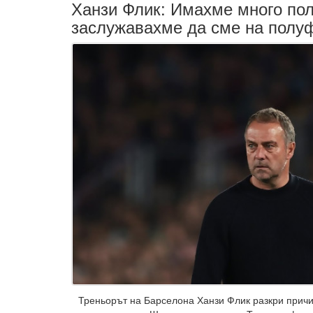
Ханзи Флик: Имахме много по
заслужавахме да сме на полу
Треньорът на Барселона Ханзи Флик разкри причи