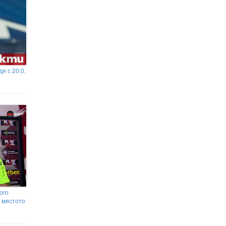
Джаз
я с 20:0,
ого
а мястото