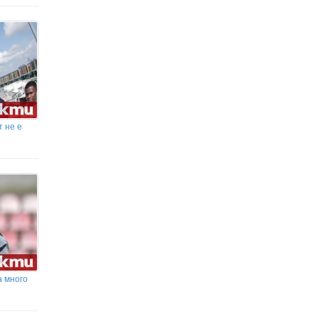
т не е
а много