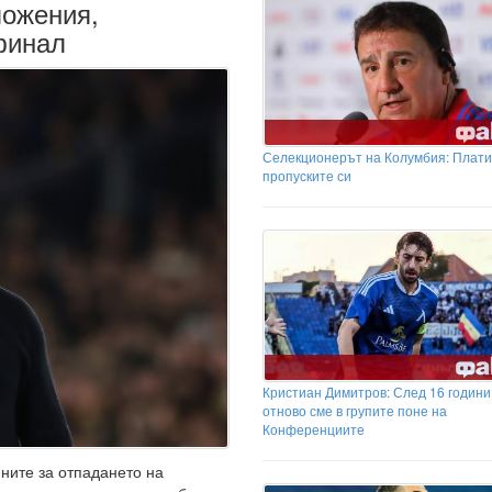
ложения,
финал
Селекционерът на Колумбия: Плати
пропуските си
Кристиан Димитров: След 16 години
отново сме в групите поне на
Конференциите
ните за отпадането на