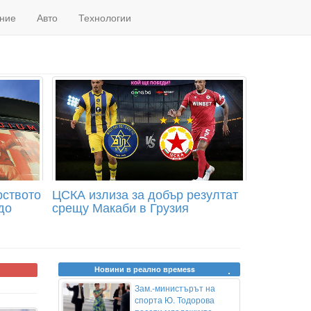
ние
Авто
Технологии
рството
ЦСКА излиза за добър резултат
до
срещу Макаби в Грузия
Новини в реално времеss
Зам.-министърът на
спорта Ю. Тодорова