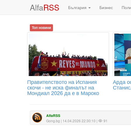
Alfa
RSS
България
Бизнес
Пол
Топ новини
Правителството на Испания
Арда о
скочи - не иска финалът на
Станис
Мондиал 2026 да е в Мароко
AlfaRSS
Gong.bg
| 14.04.2026 22:30:10 |
91