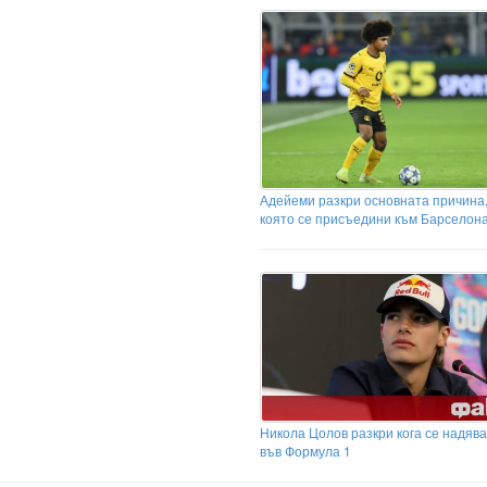
Адейеми разкри основната причина
която се присъедини към Барселон
Никола Цолов разкри кога се надява
във Формула 1