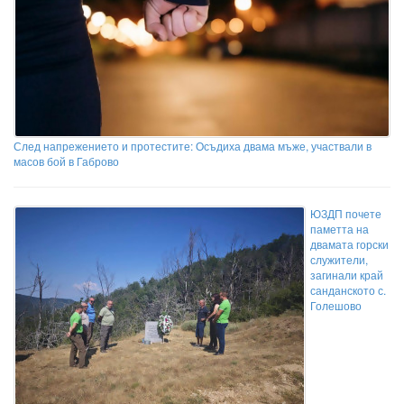
След напрежението и протестите: Осъдиха двама мъже, участвали в
масов бой в Габрово
ЮЗДП почете
паметта на
двамата горски
служители,
загинали край
санданското с.
Голешово