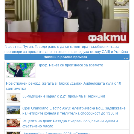
Гласът на Путин: Твърде рано е да се коментират съобщенията за
преговори за прекратяване на огъня във въздуха между САЩ и Украйна
Новини в реално времеss
Проф. Рачев се произнесе за времето
Нов странен рекорд: жегата в Париж удължи Айфеловата кула с 10
сантиметра
55-годишен е карал с 2.21 промила в Пернишко!
Opel Grandland Electric AWD: електрическа мощ, задвижване
на четирите колела и теглителна способност до 1350 кг
Рецепта на деня: Разядка с червен боб, печени чушки и
фъстъчено масло
„Ахинора“ на Аполония 2026 в Созопол