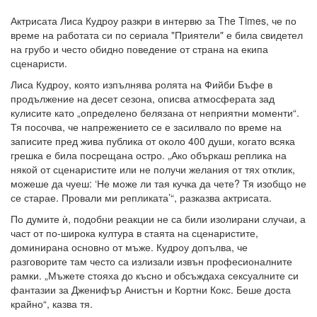
Актрисата Лиса Кудроу разкри в интервю за The Times, че по
време на работата си по сериала "Приятели" е била свидетел
на грубо и често обидно поведение от страна на екипа
сценаристи.
Лиса Кудроу, която изпълнява ролята на Фийби Бъфе в
продължение на десет сезона, описва атмосферата зад
кулисите като „определено белязана от неприятни моменти“.
Тя посочва, че напрежението се е засилвало по време на
записите пред жива публика от около 400 души, когато всяка
грешка е била посрещана остро. „Ако объркаш реплика на
някой от сценаристите или не получи желания от тях отклик,
можеше да чуеш: ‘Не може ли тая кучка да чете? Тя изобщо не
се старае. Провали ми репликата’“, разказва актрисата.
По думите ѝ, подобни реакции не са били изолирани случаи, а
част от по-широка култура в стаята на сценаристите,
доминирана основно от мъже. Кудроу допълва, че
разговорите там често са излизали извън професионалните
рамки. „Мъжете стояха до късно и обсъждаха сексуалните си
фантазии за Дженифър Анистън и Кортни Кокс. Беше доста
крайно“, казва тя.