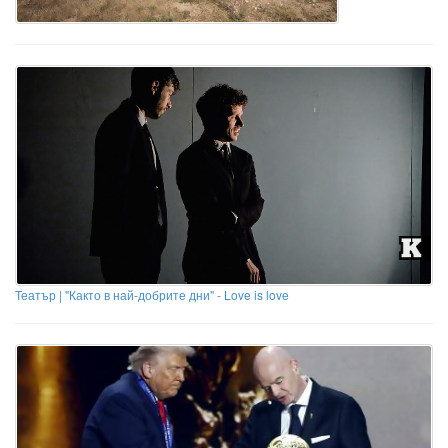
Театър | "Както в най-добрите дни" - Love is love