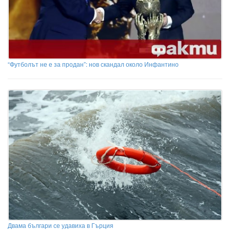
“Футболът не е за продан”: нов скандал около Инфантино
Двама българи се удавиха в Гърция