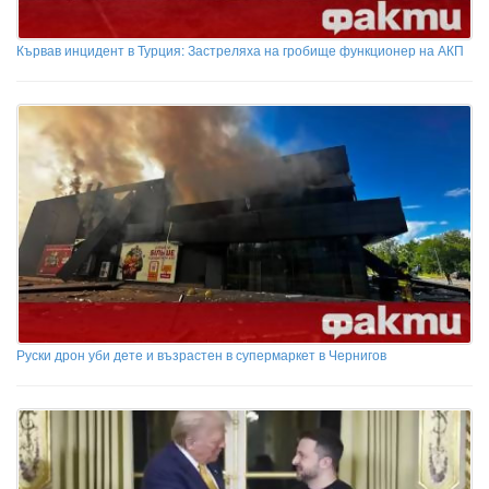
Кървав инцидент в Турция: Застреляха на гробище функционер на АКП
Руски дрон уби дете и възрастен в супермаркет в Чернигов