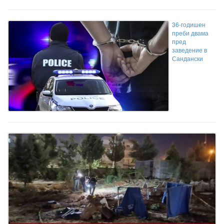
36-годишен
преби двама
пред
заведение в
Сандански