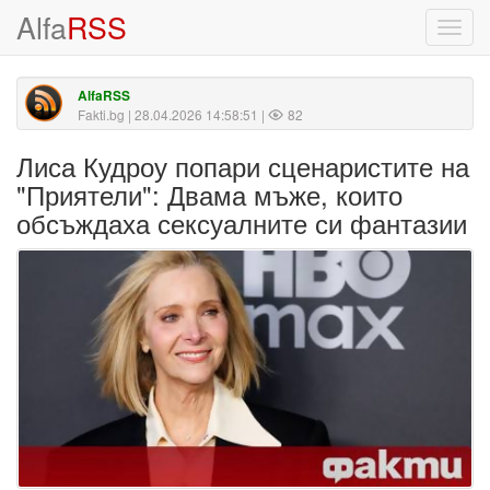
Alfa
RSS
Toggl
navig
AlfaRSS
Fakti.bg
| 28.04.2026 14:58:51 |
82
Лиса Кудроу попари сценаристите на
"Приятели": Двама мъже, които
обсъждаха сексуалните си фантазии