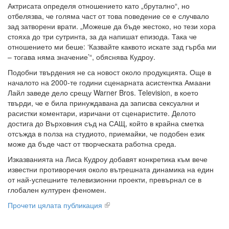
Актрисата определя отношението като „брутално“, но
отбелязва, че голяма част от това поведение се е случвало
зад затворени врати. „Можеше да бъде жестоко, но тези хора
стояха до три сутринта, за да напишат епизода. Така че
отношението ми беше: ‘Казвайте каквото искате зад гърба ми
– тогава няма значение’“, обяснява Кудроу.
Подобни твърдения не са новост около продукцията. Още в
началото на 2000-те години сценарната асистентка Амаани
Лайл заведе дело срещу Warner Bros. Television, в което
твърди, че е била принуждавана да записва сексуални и
расистки коментари, изричани от сценаристите. Делото
достига до Върховния съд на САЩ, който в крайна сметка
отсъжда в полза на студиото, приемайки, че подобен език
може да бъде част от творческата работна среда.
Изказванията на Лиса Кудроу добавят конкретика към вече
известни противоречия около вътрешната динамика на един
от най-успешните телевизионни проекти, превърнал се в
глобален културен феномен.
Прочети цялата публикация