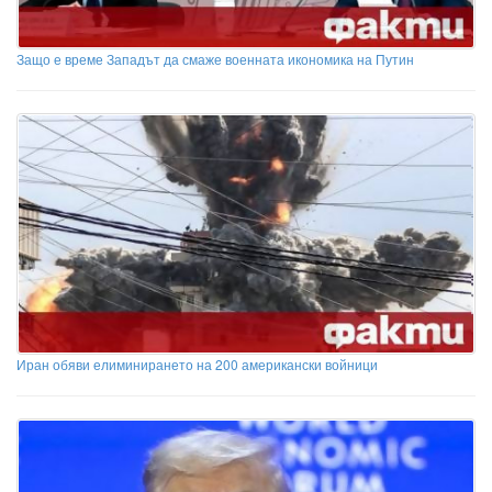
Защо е време Западът да смаже военната икономика на Путин
Иран обяви елиминирането на 200 американски войници