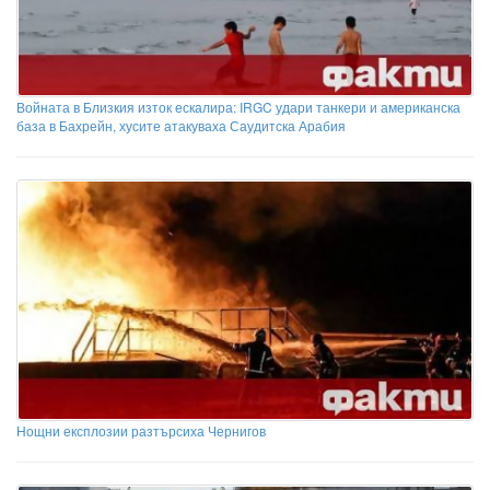
Войната в Близкия изток ескалира: IRGC удари танкери и американска
база в Бахрейн, хусите атакуваха Саудитска Арабия
Нощни експлозии разтърсиха Чернигов