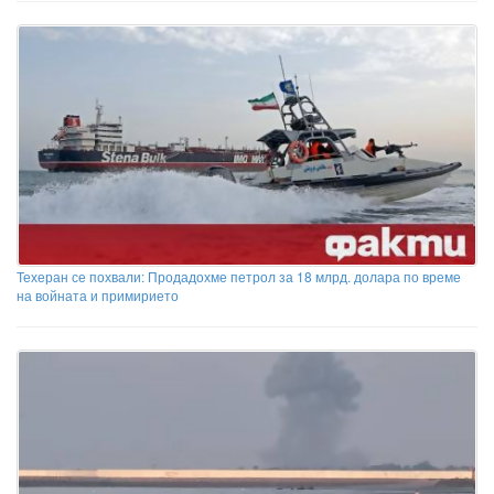
Техеран се похвали: Продадохме петрол за 18 млрд. долара по време
на войната и примирието