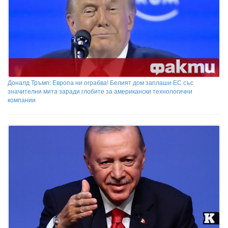
Доналд Тръмп: Европа ни ограбва! Белият дом заплаши ЕС със
значителни мита заради глобите за американски технологични
компании