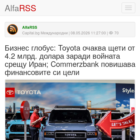
Alfa
RSS
Toggl
navig
AlfaRSS
Capital.bg Международни
| 08.05.2026 11:27:00 |
70
Бизнес глобус: Toyota очаква щети от
4.2 млрд. долара заради войната
срещу Иран; Commerzbank повишава
финансовите си цели