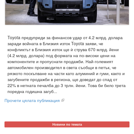
Toyota предупреди за финансов удар от 4.2 млрд. долара
заради войната в Близкия изток Toyota заяви, че
конфликтът в Близкия изток ще ѝ струва 670 млрд. йени
(4.2 млрд. долара) под формата на по-високи цени на
компонентите и пропуснати продажби. Най-големият
автомобилен производител в света съобщи в петък, че
рязкото поскъпване на части като алуминий и гуми, както и
загубените продажби в региона, ще доведат до спад от
22% в нетната печалба до 3 трлн. йени. Това би било трета
поредна годишна загуб...
Прочети цялата публикация
Новини по темата