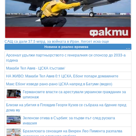
САЩ са дали 37,5 млрд. за войната в Иран. Хегсет иска още
Новини в реално времеss
Арсенал удължи партньорството с генералния си спонсор до 2033-а
година
Макаби Тел Авив - ЦСКА /състави/
НА ЖИВО: Макаби Тел Авив 0:1 ЦСКА, Ебонг попари домакините
Макс Ебонг изведе рано-рано ЦСКА напред в Батуми (видео)
Германските власти са арестували украински гражданин за
шпионаж
Близки на убития в Пловдив Георги Кузев се събраха на бдение пред
дома му
Зеленски отива в Сърбия: за първи път след руската
инвазия
Бразилската сензация на Вихрен Лео Пимента разпалва
интереса на елитните клубове