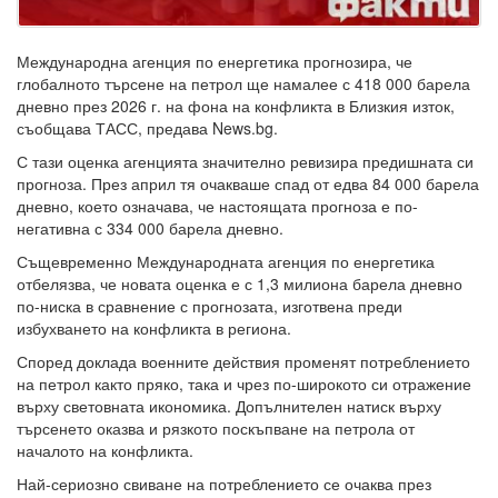
Международна агенция по енергетика прогнозира, че
глобалното търсене на петрол ще намалее с 418 000 барела
дневно през 2026 г. на фона на конфликта в Близкия изток,
съобщава ТАСС, предава News.bg.
С тази оценка агенцията значително ревизира предишната си
прогноза. През април тя очакваше спад от едва 84 000 барела
дневно, което означава, че настоящата прогноза е по-
негативна с 334 000 барела дневно.
Същевременно Международната агенция по енергетика
отбелязва, че новата оценка е с 1,3 милиона барела дневно
по-ниска в сравнение с прогнозата, изготвена преди
избухването на конфликта в региона.
Според доклада военните действия променят потреблението
на петрол както пряко, така и чрез по-широкото си отражение
върху световната икономика. Допълнителен натиск върху
търсенето оказва и рязкото поскъпване на петрола от
началото на конфликта.
Най-сериозно свиване на потреблението се очаква през