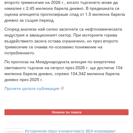
второто тримесечие на 2026 г., когато търсенето може да
намалее с 2,45 милиона барела дневно. В предишната си
оценка агенцията прогнозираше спад от 1,5 милиона барела
дневно за същия период.
Според анализа най-силно засегнати са нефтохимическата
индустрия и авиационният сектор. При моторните горива
въздействието засега остава ограничено, но през второто
тримесечие се очаква по-осезаемо понижение на
потреблението.
По прогноза на Международната агенция по енергетика
световното търсене на петрол през 2026 г. ще достигне 104
милиона барела дневно, спрямо 104,342 милиона барела
дневно през 2025 г.
Прочети цялата публикация
Новини по темата
Исторически обрат в енергетиката: ВЕИ изпреварват