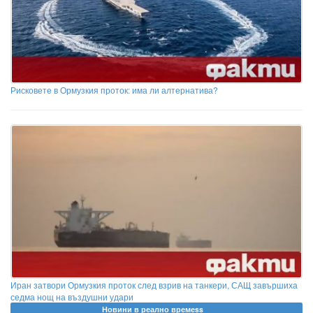
Рисковете в Ормузкия проток: има ли алтернатива?
Иран затвори Ормузкия проток след взрив на танкери, САЩ завършиха
седма нощ на въздушни удари
Новини в реално времеss