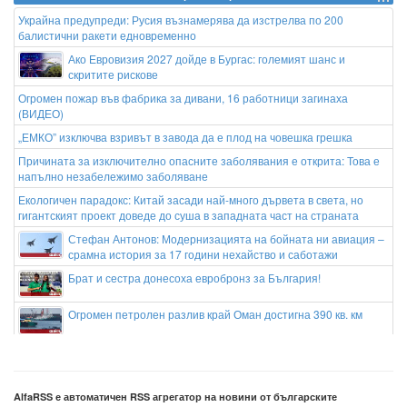
Украйна предупреди: Русия възнамерява да изстрелва по 200
балистични ракети едновременно
Ако Евровизия 2027 дойде в Бургас: големият шанс и
скритите рискове
Огромен пожар във фабрика за дивани, 16 работници загинаха
(ВИДЕО)
„ЕМКО” изключва взривът в завода да е плод на човешка грешка
Причината за изключително опасните заболявания е открита: Това е
напълно незабележимо заболяване
Екологичен парадокс: Китай засади най-много дървета в света, но
гигантският проект доведе до суша в западната част на страната
Стефан Антонов: Модернизацията на бойната ни авиация –
срамна история за 17 години нехайство и саботажи
Брат и сестра донесоха евробронз за България!
Огромен петролен разлив край Оман достигна 390 кв. км
Дарвин Нунес отново ще бъде съотборник с Мохамед Салах
AlfaRSS е автоматичен RSS агрегатор на новини от българските