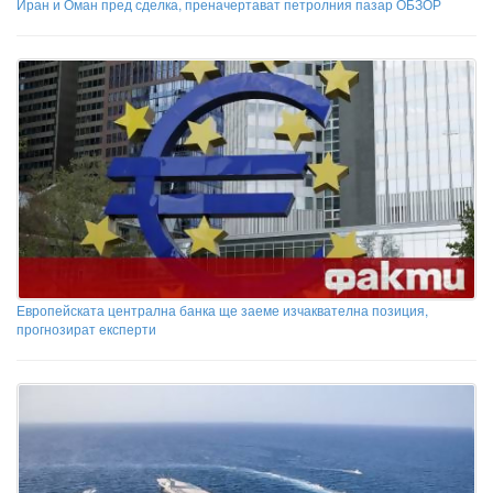
Иран и Оман пред сделка, преначертават петролния пазар ОБЗОР
Европейската централна банка ще заеме изчаквателна позиция,
прогнозират експерти