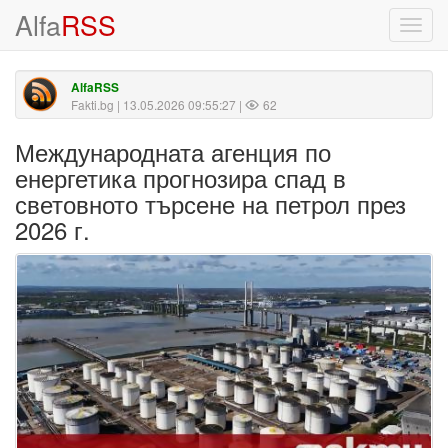
Alfa
RSS
Toggl
navig
AlfaRSS
Fakti.bg
| 13.05.2026 09:55:27 |
62
Международната агенция по
енергетика прогнозира спад в
световното търсене на петрол през
2026 г.