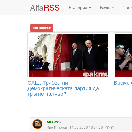
Alfa
RSS
България
Бизнес
Пол
Топ новини
САЩ: Трябва ли
Време 
Демократическата партия да
тръгне наляво?
AlfaRSS
Иво Инджев
| 14.05.2026 16:54:26 |
81