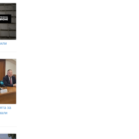
фили
ята за
вали