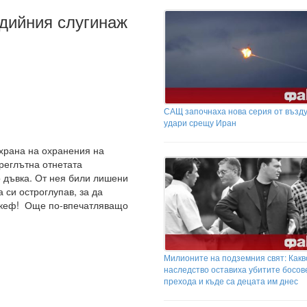
едийния слугинаж
САЩ започнаха нова серия от възд
удари срещу Иран
охрана на охранения на
реглътна отнетата
о дъвка. От нея били лишени
а си остроглупав, за да
 кеф! Още по-впечатляващо
Милионите на подземния свят: Какв
наследство оставиха убитите босов
прехода и къде са децата им днес