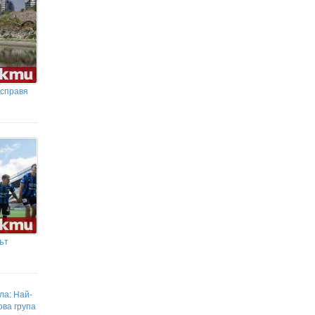
 справя
ът
ла: Най-
ова група