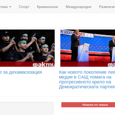
итика
Спорт
Криминални
Международни
Развлече
е за дехамасизация
Как новото поколение ле
медии в САЩ помага на
прогресивното крило на
Демократическата партия
Новини по темата