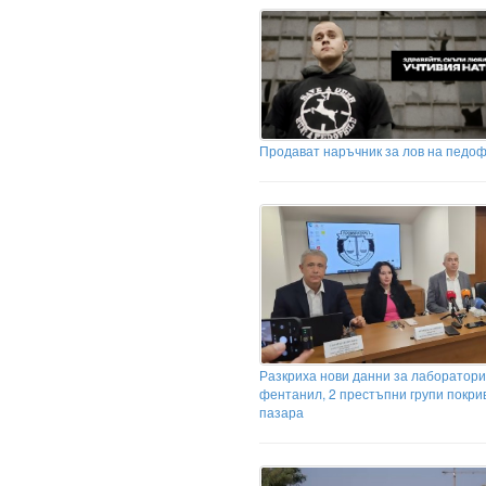
Продават наръчник за лов на педо
Разкриха нови данни за лаборатори
фентанил, 2 престъпни групи покри
пазара