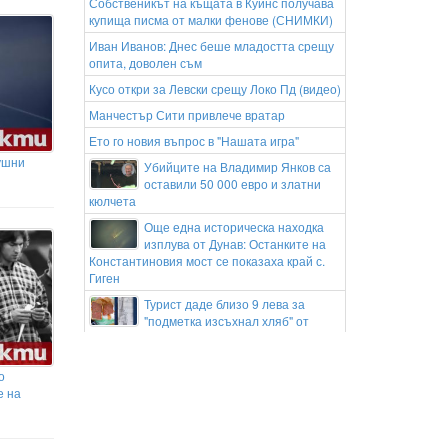
Собственикът на къщата в Куинс получава
купища писма от малки фенове (СНИМКИ)
Иван Иванов: Днес беше младостта срещу
опита, доволен съм
Кусо откри за Левски срещу Локо Пд (видео)
Манчестър Сити привлече вратар
Ето го новия въпрос в "Нашата игра"
ушни
Убийците на Владимир Янков са
оставили 50 000 евро и златни
кюлчета
Още една историческа находка
изплува от Дунав: Останките на
Константиновия мост се показаха край с.
Гиген
Турист даде близо 9 лева за
"подметка изсъхнал хляб" от
павилион в Созопол
Пясъчни бури от най-висока
о
степен връхлетяха американския
е на
щат Аризона (ВИДЕО)
Мъж бутна друг върху релсите на метрото
след спор кой кого гледал първи