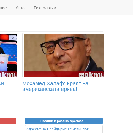
ние
Авто
Технологии
ви
Мохамед Халаф: Краят на
американската врява!
Новини в реално времеss
Адресът на Спайдърмен е истински: