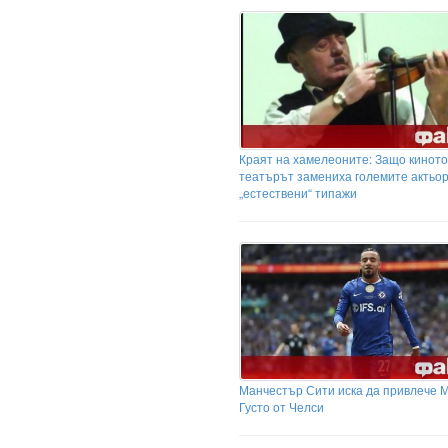
Краят на хамелеоните: Защо киното
театърът замениха големите актьор
„естествени“ типажи
Манчестър Сити иска да привлече 
Густо от Челси