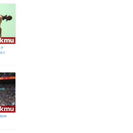
 и
и с
Мало