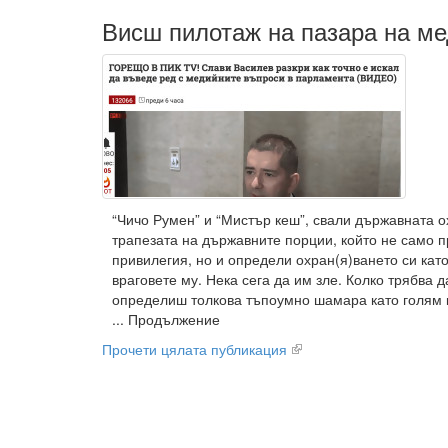
Висш пилотаж на пазара на м
“Чичо Румен” и “Мистър кеш”, свали държавната 
трапезата на държавните порции, който не само п
привилегия, но и определи охран(я)ването си кат
враговете му. Нека сега да им зле. Колко трябва д
определиш толкова тъпоумно шамара като голям
... Продължение
Прочети цялата публикация