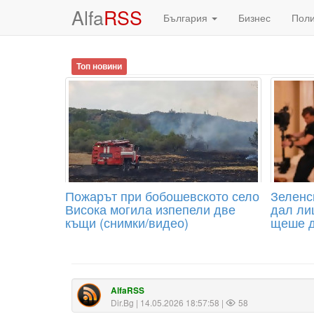
Alfa
RSS
България
Бизнес
Пол
Топ новини
Пожарът при бобошевското село
Зеленс
Висока могила изпепели две
дал лиц
къщи (снимки/видео)
щеше д
AlfaRSS
Dir.Bg
| 14.05.2026 18:57:58 |
58