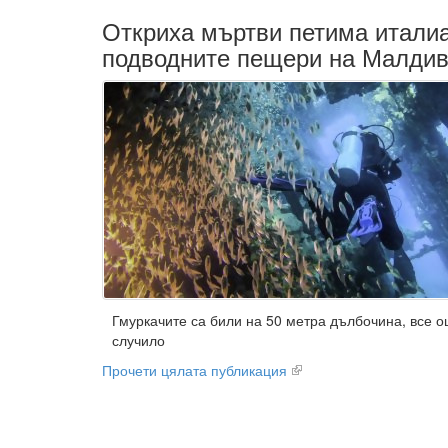
Откриха мъртви петима италиа
подводните пещери на Малдив
Гмуркачите са били на 50 метра дълбочина, все о
случило
Прочети цялата публикация