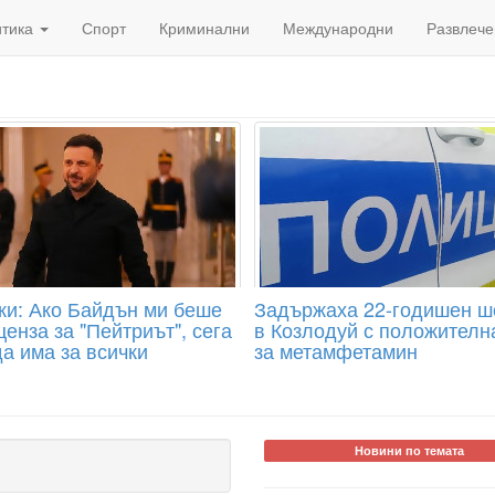
итика
Спорт
Криминални
Международни
Развлече
ки: Ако Байдън ми беше
Задържаха 22-годишен 
енза за "Пейтриът", сега
в Козлодуй с положителн
а има за всички
за метамфетамин
Новини по темата