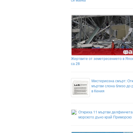
Жертвите от земетресението в Япо
са 28
Мистериозна смърт: От
мъртви слона близо до 
в Кения
Откриха 11 мъртви делфинчета
морското дъно край Приморско