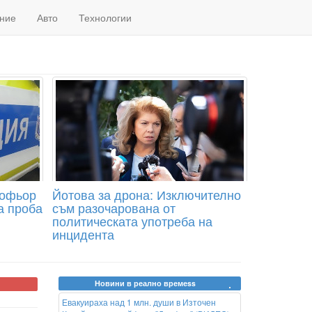
ние
Авто
Технологии
шофьор
Йотова за дрона: Изключително
а проба
съм разочарована от
политическата употреба на
инцидента
Новини в реално времеss
Евакуираха над 1 млн. души в Източен