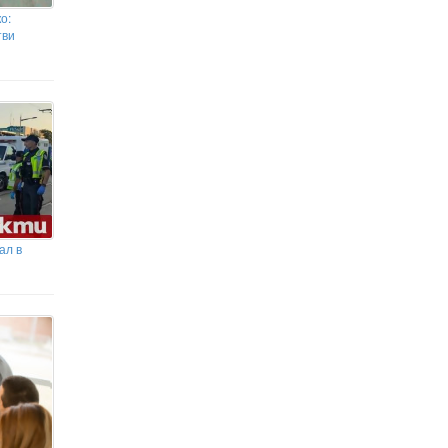
о:
тви
ал в