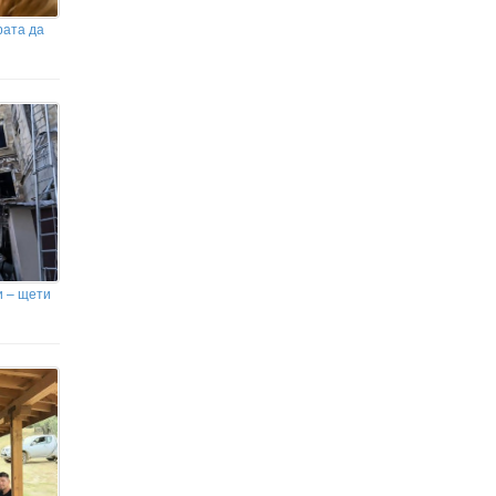
рата да
и – щети