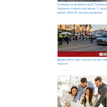
Гробище за делфини край Приморск
Гмуркачи откриха най-малко 11 мър
малки, РИОСВ започна проверка
Двама убити при стрелба на фестив
Торонто