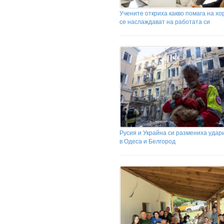
Учените откриха какво помага на хо
се наслаждават на работата си
Русия и Украйна си размениха удар
в Одеса и Белгород