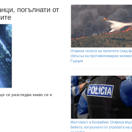
нци, погълнати от
ите
Откриха телата на пилотите след 
сблъсък на противопожарни хелико
Гърция
ще се разследва какво се е
Жестокост в Колумбия: Откриха мър
бебето, изтръгнато от утробата на 
си майка