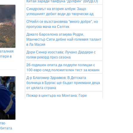
Китай заради тайфуна "Долфин" (ВИДЕО)
Синдромът на втория албум: Защо
успешният дебют води до творчески ад
О'Нийл се възстановява "много добре", но
пропуска мача на Селтик
Докато Барселона атакува Родри,
Манчестър Сити дебне най-големия талант
в Ла Масия
фаталния
Дори Синер изостава: Лучано Дардери с
птери в
голям рекорд през сезона
26-годишен опита да подкупи полицаи с
100 евро след положителен тест за кокаин
Д-р Благомир Здравков: В Детската
болница в Бургас ще бъдат приемани деца
от цялата страна
Пожар в центъра на Монтана: Гори
сградата на бивше училище
Китай евакуира над 1 милион
души заради тайфун
Пилот и три туристи загинаха при
тво
инцидент с хеликоптер (СНИМКИ и ВИДЕО)
убитата