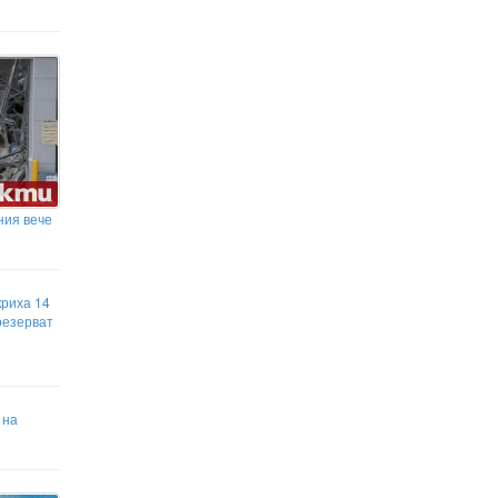
ния вече
криха 14
резерват
 на