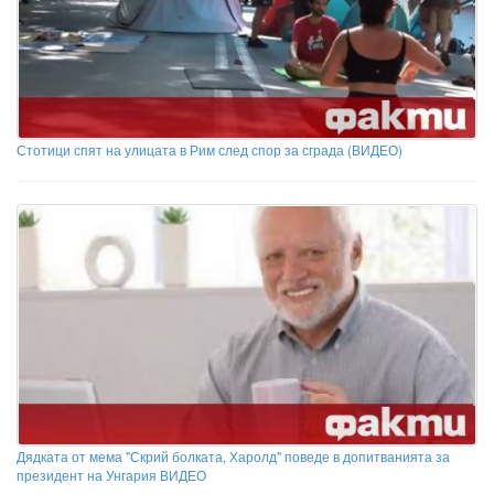
Стотици спят на улицата в Рим след спор за сграда (ВИДЕО)
Дядката от мема "Скрий болката, Харолд" поведе в допитванията за
президент на Унгария ВИДЕО