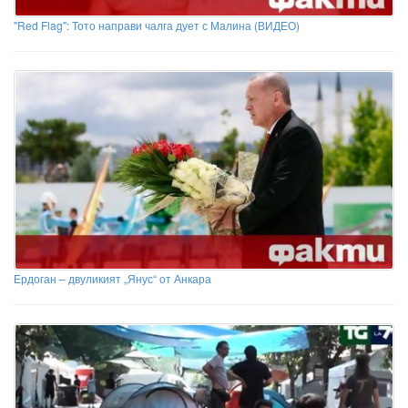
"Red Flag": Тото направи чалга дует с Малина (ВИДЕО)
Ердоган – двуликият „Янус“ от Анкара