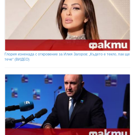
Глория изненада с откровение за Илия Загоров: „Където е текло, пак ще
тече“ (ВИДЕО)