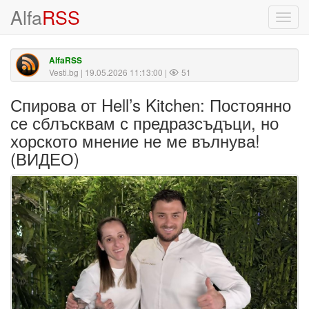
Alfa
RSS
Toggl
navig
AlfaRSS
Vesti.bg
| 19.05.2026 11:13:00 |
51
Спирова от Hell’s Kitchen: Постоянно
се сблъсквам с предразсъдъци, но
хорското мнение не ме вълнува!
(ВИДЕО)