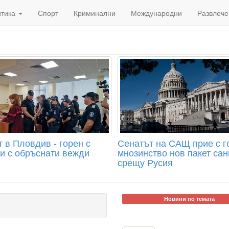
итика
Спорт
Криминални
Международни
Развлече
 в Пловдив - горен с
Сенатът на САЩ прие с 
 и с обръснати вежди
мнозинство нов пакет сан
срещу Русия
Новини по темата