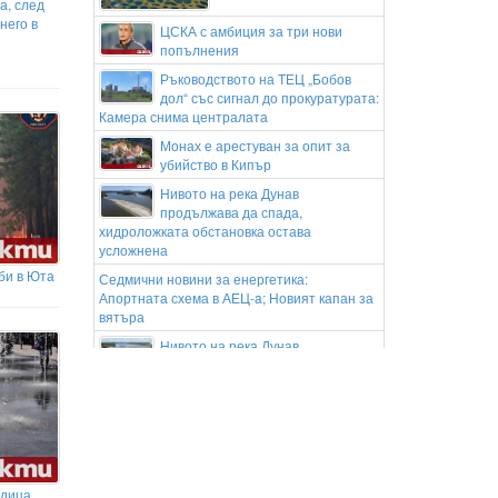
а, след
него в
ЦСКА с амбиция за три нови
попълнения
Ръководството на ТЕЦ „Бобов
дол“ със сигнал до прокуратурата:
Камера снима централата
Монах е арестуван за опит за
убийство в Кипър
Нивото на река Дунав
продължава да спада,
хидроложката обстановка остава
усложнена
би в Юта
Седмични новини за енергетика:
Апортната схема в АЕЦ-a; Новият капан за
вятъра
Нивото на река Дунав
продължава да спада, достигна
109 см под условната нула
Проф. Кантарджиев:
Западнонилската треска вече е в
България!
Заради нова жена ли се разведе
едица
Геро? (ВИДЕО)