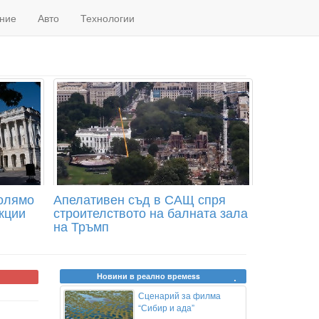
ние
Авто
Технологии
голямо
Апелативен съд в САЩ спря
кции
строителството на балната зала
на Тръмп
Новини в реално времеss
Сценарий за филма
“Сибир и ада”