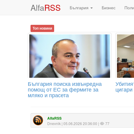
Alfa
RSS
България
Бизнес
Пол
Топ новини
България поиска извънредна
Убитият
помощ от ЕС за фермите за
цигари
мляко и прасета
AlfaRSS
Dnevnik
| 05.06.2026 20:36:00 |
77