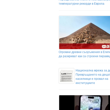
температурни рекорди в Европа
Огромни древни съоръжения в Егип
да разкриват как са строени пирам
Национална мрежа за д
Превръщането на децат
насилници е провал на
институциите