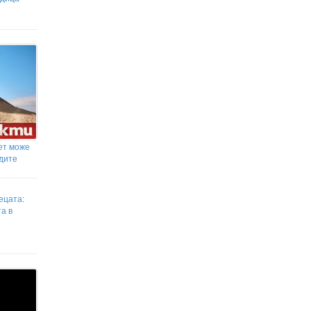
НАП гледа под лупа два
фестивала в Бургаско! Над 20
екипа следят за скрити обороти
ет може
идите
ецата:
а в