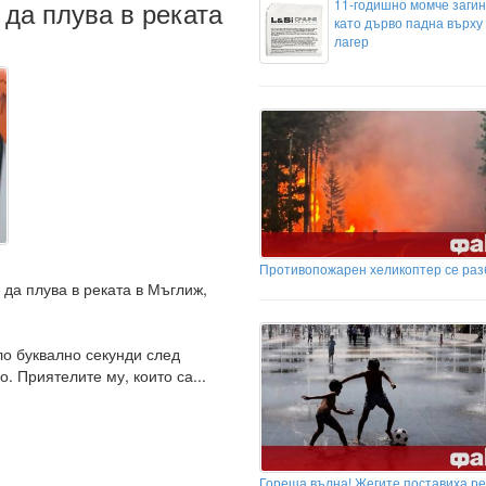
 да плува в реката
11-годишно момче загин
като дърво падна върху 
лагер
Противопожарен хеликоптер се раз
 да плува в реката в Мъглиж,
о буквално секунди след
. Приятелите му, които са...
Гореща вълна! Жегите поставиха р