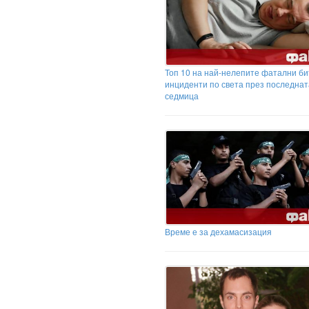
Топ 10 на най-нелепите фатални би
инциденти по света през последнат
седмица
Време е за дехамасизация