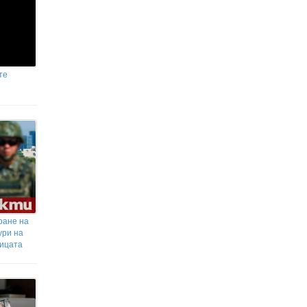
те
ране на
ури на
лицата