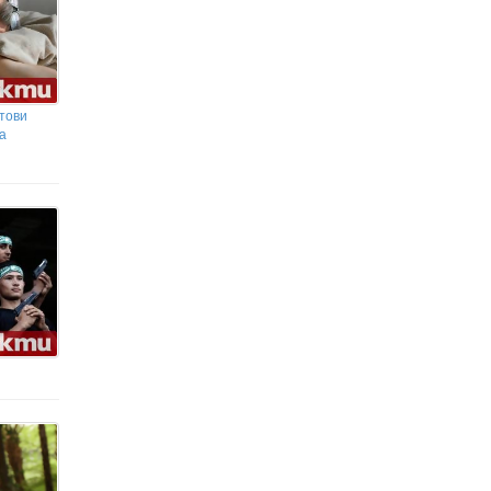
тови
а