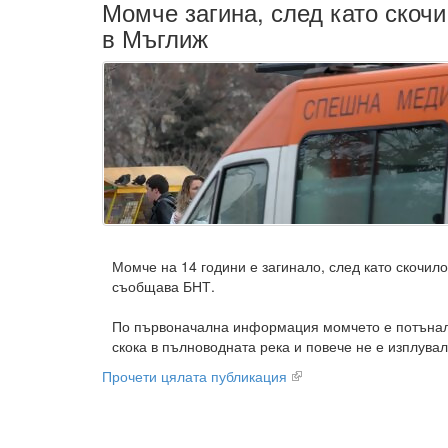
Момче загина, след като скочи
в Мъглиж
Момче на 14 години е загинало, след като скочило
съобщава БНТ.
По първоначална информация момчето е потънал
скока в пълноводната река и повече не е изплувало
Прочети цялата публикация