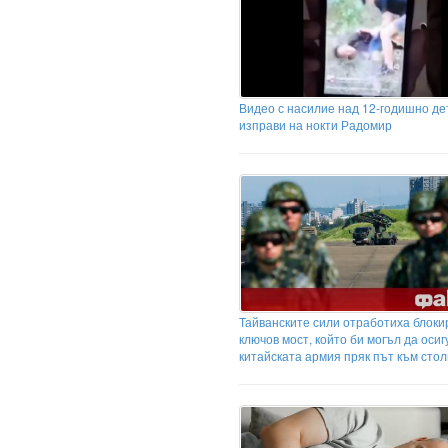
Видео с насилие над 12-годишно де
изправи на нокти Радомир
Тайванските сили отработиха блоки
ключов мост, който би могъл да осиг
китайската армия пряк път към сто