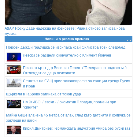
A$AP Rocky даде надежда на феновете: Риана отново записва нова
музика
Новини в реално времеss
Пороен дъжд и градушка се изсипаха край Силистра този следобед
Левски се раздели окончателно с Климент Йончев
Психиатърът д-р Веселин Герев в "Телеграфно подкастът":
Отглеждат се деца психопати
Сенатът на САЩ прие законопроект за санкции срещу Русия
и Иран
Щъркели в Габрово загинаха от токов удар
НА ЖИВО: Левски - Локомотив Пловдив, промени при
"сините"
Майка беше влачена 45 метра от влак, след като детската ѝ количка се
заклещи на вагон
Кирил Дмитриев: Германската индустрия умира без руски газ