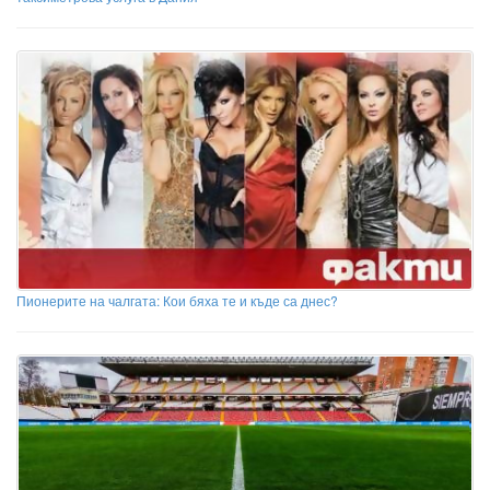
Пионерите на чалгата: Кои бяха те и къде са днес?