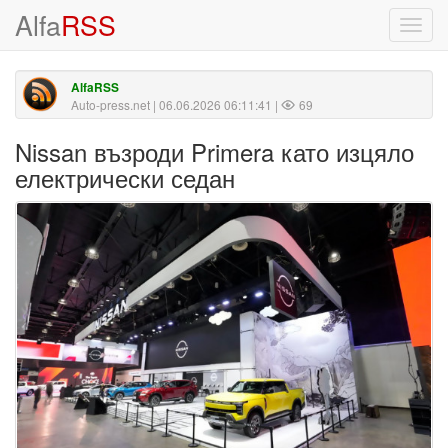
Alfa
RSS
Toggl
navig
AlfaRSS
Auto-press.net
| 06.06.2026 06:11:41 |
69
Nissan възроди Primera като изцяло
електрически седан