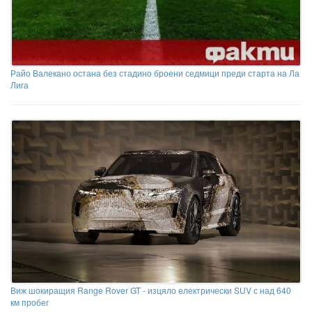
Райо Валекано остана без стадино броени седмици преди старта на Ла
Лига
Виж шокиращия Range Rover GT - изцяло електрически SUV с над 640
км пробег