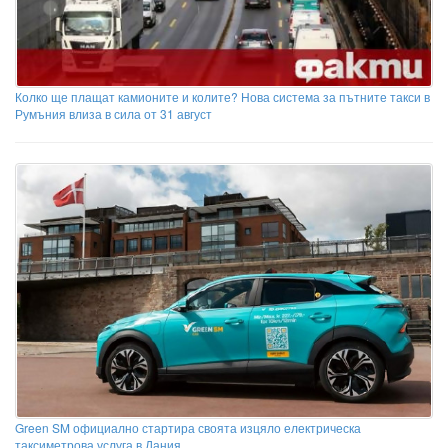
Колко ще плащат камионите и колите? Нова система за пътните такси в
Румъния влиза в сила от 31 август
Green SM официално стартира своята изцяло електрическа
таксиметрова услуга в Дания