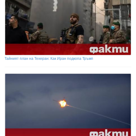
Тайният план на Техеран: Как Иран подкопа Тръмп