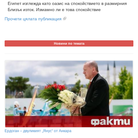
Египет изглежда като оазис на спокойствието в размирния
Близък изток. Измамно ли е това спокойствие
Прочети цялата публикация
Новини по темата
Ердоган – двуликият „Янус“ от Анкара