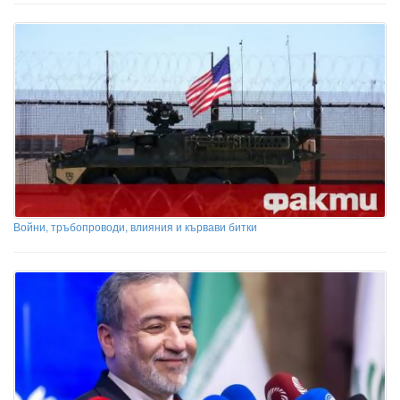
Войни, тръбопроводи, влияния и кървави битки