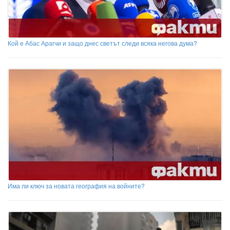
Кой е Абас Арагчи и защо днес светът следи всяка негова дума?
Има ли ключ за новата география на войните?