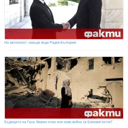
На автопилот: накъде води Радев България
Бъдещето на Газа: Мирен план или нова война за Близкия изток?