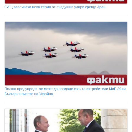
САЩ започнаха нова серия от въздушни удари срещу Иран
Полша предупреди, че може да продаде своите изтребители МиГ-29 на
България вместо на Украйна