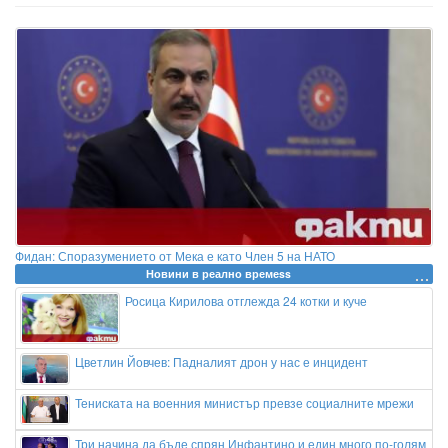
Фидан: Споразумението от Мека е като Член 5 на НАТО
Новини в реално времеss
Росица Кирилова отглежда 24 котки и куче
Цветлин Йовчев: Падналият дрон у нас е инцидент
Тениската на военния министър превзе социалните мрежи
Три начина да бъде спрян Инфантино и един много по-голям