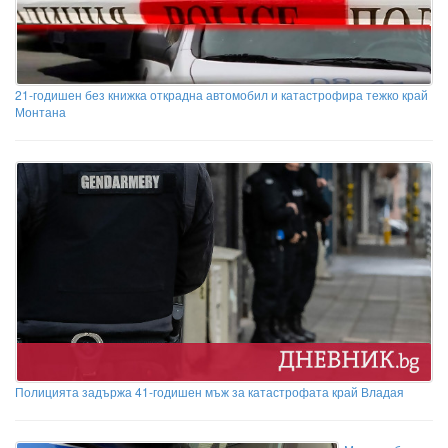
21-годишен без книжка открадна автомобил и катастрофира тежко край
Монтана
Полицията задържа 41-годишен мъж за катастрофата край Владая