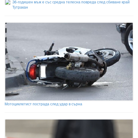
З6-годишен мъж е със средна телесна повреда след сбиване край
Тутракан
Мотоциклетист пострада след удар в сърна