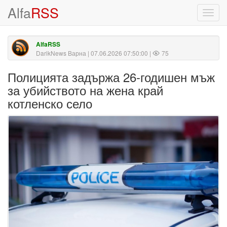
Alfa
RSS
Toggl
navig
AlfaRSS
DarikNews Варна
| 07.06.2026 07:50:00 |
75
Полицията задържа 26-годишен мъж
за убийството на жена край
котленско село