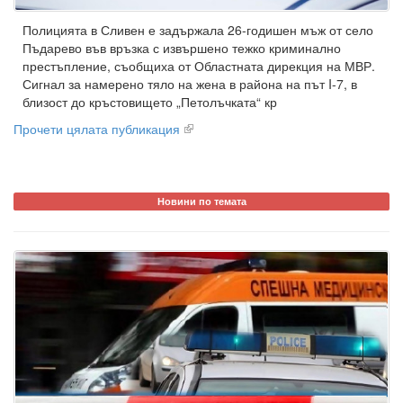
Полицията в Сливен е задържала 26-годишен мъж от село
Пъдарево във връзка с извършено тежко криминално
престъпление, съобщиха от Областната дирекция на МВР.
Сигнал за намерено тяло на жена в района на път I-7, в
близост до кръстовището „Петолъчката“ кр
Прочети цялата публикация
Новини по темата