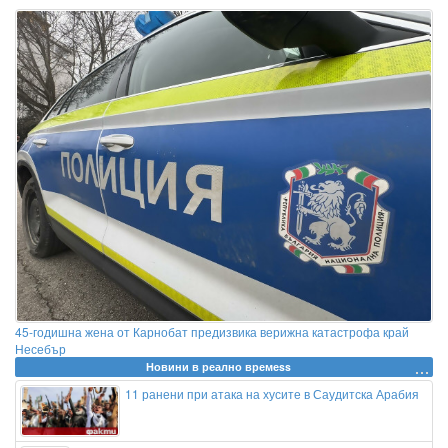
45-годишна жена от Карнобат предизвика верижна катастрофа край
Несебър
Новини в реално времеss
11 ранени при атака на хусите в Саудитска Арабия