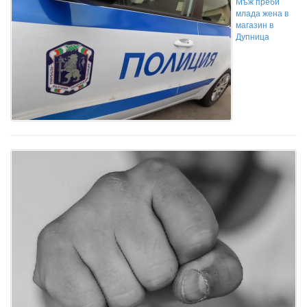
Мъж преби
млада жена в
магазин в
Дупница