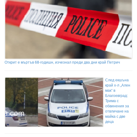
Открит е мъртъв 68-годишн, изчезнал преди два дни край Петрич
След екшъна
край х-л „Ален
мак“ в
Благоевград:
Трима с
обвинения за
отвличане на
майка с две
деца