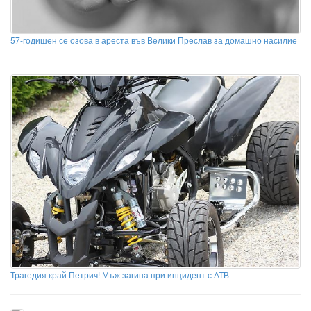
57-годишен се озова в ареста във Велики Преслав за домашно насилие
Трагедия край Петрич! Мъж загина при инцидент с АТВ