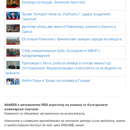
Белград потвърди: Зеленски пристига
Тръмп "попари" Киев за „Пейтриът“, удари "родилния
туризъм"
Дронове убиха две жени в Павлоград, ранени в Херсон и
Одеса
ЕК плаши Румъния с финансови санкции заради въглищата
САЩ санкционираха Куба, българското МВнР с
предупреждение
Преговори с Мъск, роботи-убийци и отново министър:
Отстраненият Федоров разкри стратегията си за водене на
войната
Кейти Пери и Трюдо на почивка в Гърция
Кристиано Роналдо и Джорджина се женят на Мадейра
следващата събота
Зендая и Том Холанд организираха втора сватбена
AlfaRSS е автоматичен RSS агрегатор на новини от българските
новинарски портали.
церемония в Англия
Новините се обновяват автоматично на всяка минута.
Новините и снимките принадлежат на техните автори и/или медията, която
е предоставила достъп до тях чрез RSS/XML канал.