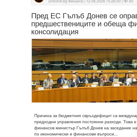
Dnevnik.bg Финанси
| 12.06.2026 15:26:00 |
60
Пред ЕС Гълъб Донев се опра
предшествениците и обеща ф
консолидация
Причина за бюджетния свръхдефицит са междунар
предходни управления постоянни разходи. Това 
финансов министър Гълъб Донев на заседание на
по икономически и финансови въпроси...