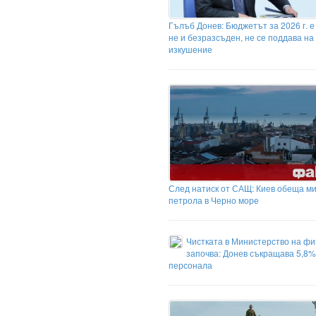
Гълъб Донев: Бюджетът за 2026 г. е
не и безразсъден, не се поддава на
изкушение
След натиск от САЩ: Киев обеща ми
петрола в Черно море
Чистката в Министерство на ф
започва: Донев съкращава 5,8%
персонала