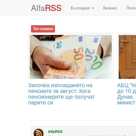
Alfa
RSS
България
Бизнес
Пол
Топ новини
Започва изплащането на
АЕЦ "К
пенсиите за август: Кога
до 10 д
пенсионерите ще получат
Дунав,
парите си
минист
AlfaRSS