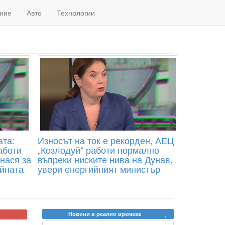
ние
Авто
Технологии
ата:
Износът на ток е рекорден, АЕЦ
аботи
„Козлодуй“ работи нормално
знася за
въпреки ниските нива на Дунав,
ийната
увери енергийният министър
Новини в реално времеss