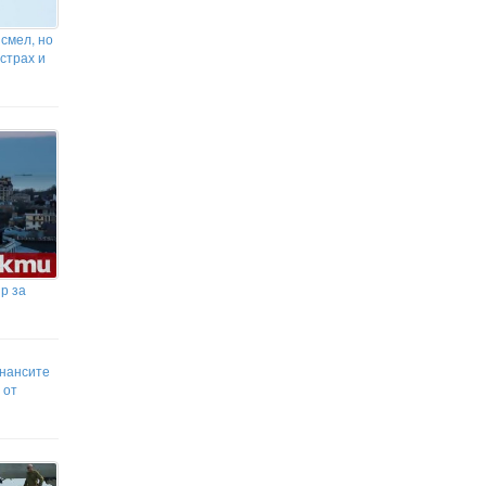
 смел, но
 страх и
р за
инансите
 от