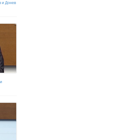
в и Донев
неделя?
ри