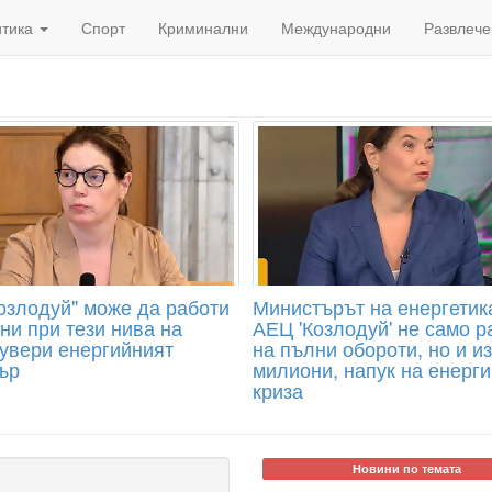
итика
Спорт
Криминални
Международни
Развлече
озлодуй" може да работи
Министърът на енергетик
ни при тези нива на
АЕЦ 'Козлодуй' не само р
 увери енергийният
на пълни обороти, но и и
ър
милиони, напук на енерг
криза
Новини по темата