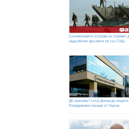
Соломоновите острови се стремят 
задълбочат връзките си със САЩ
ДБ призова Гълъб Донев да защити
Пловдивския панаир от Гергов