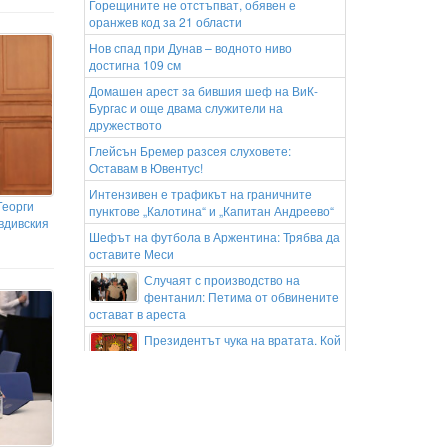
Горещините не отстъпват, обявен е
оранжев код за 21 области
Нов спад при Дунав – водното ниво
достигна 109 см
Домашен арест за бившия шеф на ВиК-
Бургас и още двама служители на
дружеството
Глейсън Бремер разсея слуховете:
Оставам в Ювентус!
Интензивен е трафикът на граничните
Георги
пунктове „Калотина“ и „Капитан Андреево“
вдивския
Шефът на футбола в Аржентина: Трябва да
оставите Меси
Случаят с производство на
фентанил: Петима от обвинените
остават в ареста
Президентът чука на вратата. Кой
ще му отвори?
Хилядолетия под водата: Какви находки
продължава да ни разкрива река Дунав
Магнитни бури на 9 август 2026:
Ще удари ли буря Земята в