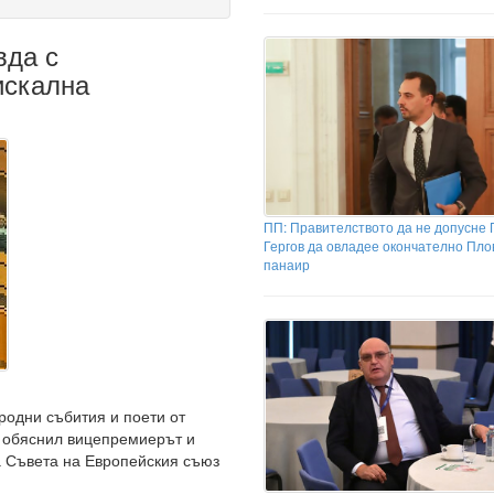
вда с
искална
ПП: Правителството да не допусне 
Гергов да овладее окончателно Пло
панаир
одни събития и поети от
е обяснил вицепремиерът и
 Съвета на Европейския съюз