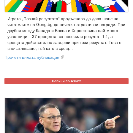
Играта „Познай резултата“ продължава да дава шанс на
читателите на Gong.bg да печелят атрактивни награди. При
двубоя между Канада и Босна и Херцеговина най-много
участници – 37 процента, са посочили резултат 1:1, а
срещата действително завърши при този резултат. Това е
впечатляващо, тъй като в срещ...
Прочети цялата публикация
Новини по темата