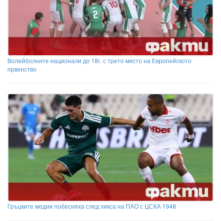
Волейболните национали до 18г. с трето място на Европейското
првенство
Гръцките медии побесняха след хикса на ПАО с ЦСКА 1948