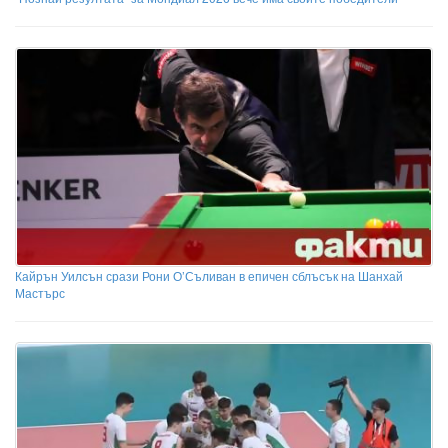
Кайрън Уилсън срази Рони О’Съливан в епичен сблъсък на Шанхай
Мастърс