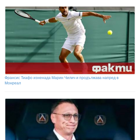
Франсис Тиафо изненада Марин Чилич и продължава напред в
Монреал