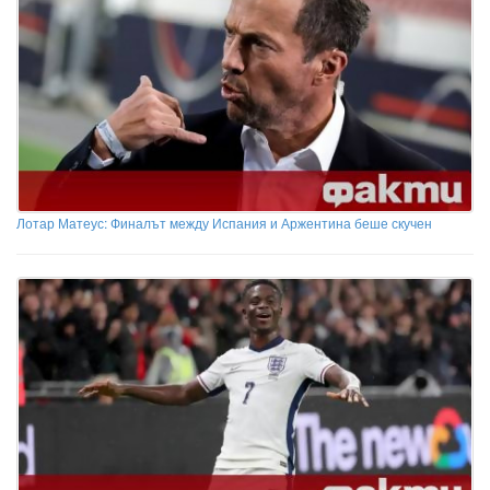
Лотар Матеус: Финалът между Испания и Аржентина беше скучен