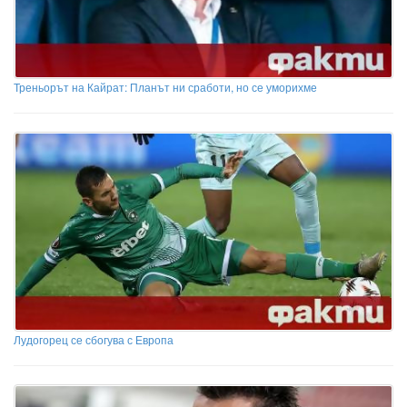
Треньорът на Кайрат: Планът ни сработи, но се уморихме
Лудогорец се сбогува с Европа