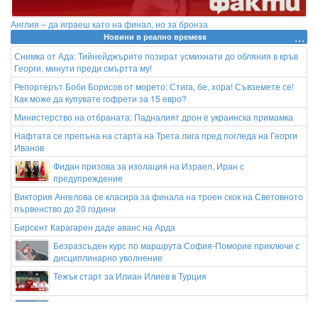
Англия – да играеш като на финал, но за бронза
Новини в реално времеss
Снимка от Ада: Тийнейджърите позират усмихнати до обляния в кръв
Георги, минути преди смъртта му!
Репортерът Боби Борисов от морето: Стига, бе, хора! Съвземете се!
Как може да купувате гофрети за 15 евро?
Министерство на отбраната: Падналият дрон е украинска примамка
Нафтата се препъна на старта на Трета лига пред погледа на Георги
Иванов
Фидан призова за изолация на Израел, Иран с
предупреждение
Виктория Ангелова се класира за финала на троен скок на Световното
първенство до 20 години
Бирсент Карагарен даде аванс на Арда
Безразсъден курс по маршрута София-Поморие приключи с
дисциплинарно уволнение
Тежък старт за Илиан Илиев в Турция
Украйна купува ракети ATACMS и пускови установки от
Турция