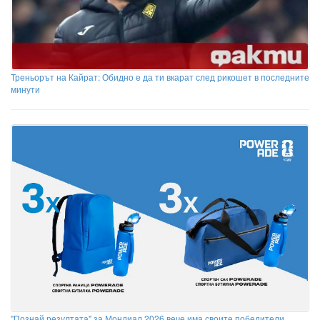
Треньорът на Кайрат: Обидно е да ти вкарат след рикошет в последните
минути
"Познай резултата" за Мондиал 2026 вече има своите победители