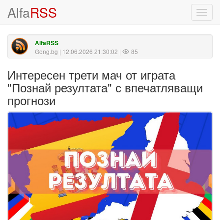
Alfa
RSS
Toggl
navig
AlfaRSS
Gong.bg
| 12.06.2026 21:30:02 |
85
Интересен трети мач от играта
"Познай резултата" с впечатляващи
прогнози