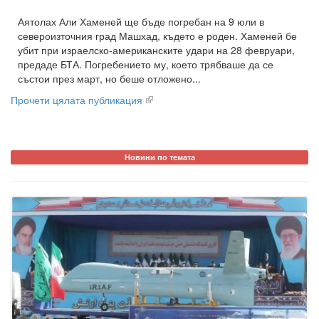
Аятолах Али Хаменей ще бъде погребан на 9 юли в
североизточния град Машхад, където е роден. Хаменей бе
убит при израелско-американските удари на 28 февруари,
предаде БТА. Погребението му, което трябваше да се
състои през март, но беше отложено...
Прочети цялата публикация
Новини по темата