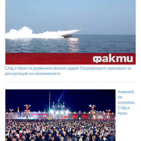
САЩ и Иран си размениха военни удари! Посредниците призоваха за
деескалация на напрежението
Хаменей
бе
погребан,
САЩ и
Иран