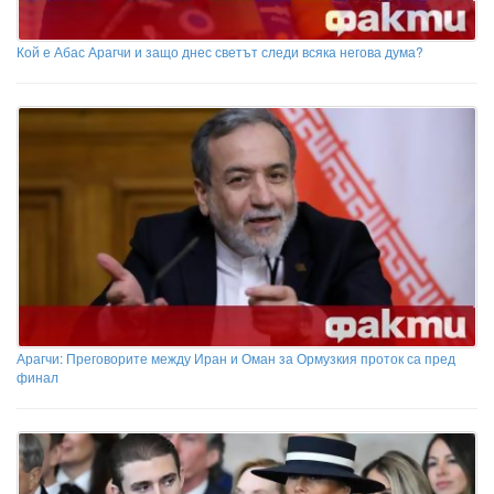
Кой е Абас Арагчи и защо днес светът следи всяка негова дума?
Арагчи: Преговорите между Иран и Оман за Ормузкия проток са пред
финал