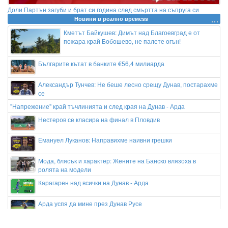
Доли Партън загуби и брат си година след смъртта на съпруга си
Новини в реално времеss
Кметът Байкушев: Димът над Благоевград е от
пожара край Бобошево, не палете огън!
Българите кътат в банките €56,4 милиарда
Александър Тунчев: Не беше лесно срещу Дунав, постарахме
се
"Напрежение" край тъчлинията и след края на Дунав - Арда
Нестеров се класира на финал в Пловдив
Емануел Луканов: Направихме наивни грешки
Мода, блясък и характер: Жените на Банско влязоха в
ролята на модели
Карагарен над всички на Дунав - Арда
Арда успя да мине през Дунав Русе
Задържаха мъж за палежа на луксозния "Майбах" на Митьо