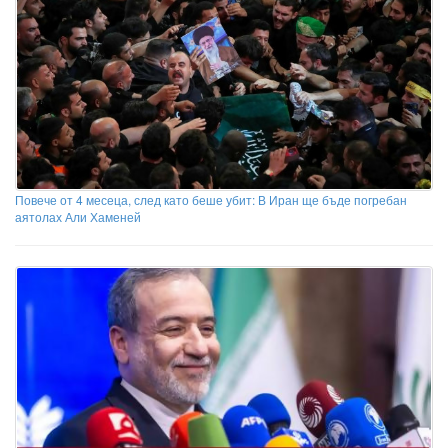
Повече от 4 месеца, след като беше убит: В Иран ще бъде погребан
аятолах Али Хаменей