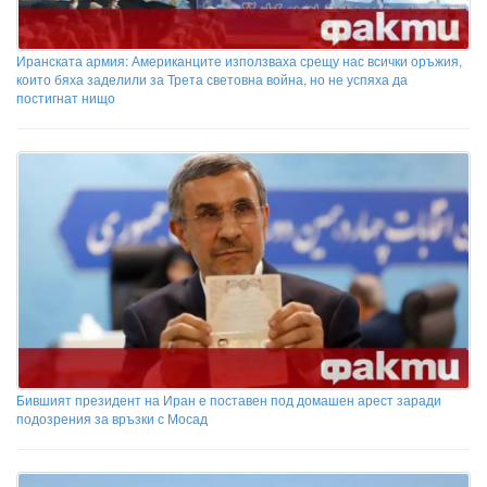
Иранската армия: Американците използваха срещу нас всички оръжия,
които бяха заделили за Трета световна война, но не успяха да
постигнат нищо
Бившият президент на Иран е поставен под домашен арест заради
подозрения за връзки с Мосад