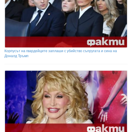
Корпусът на гвардейците заплаши с убийство съпругата и сина на
Доналд Тръмп