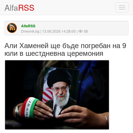
Alfa
RSS
Toggl
navig
AlfaRSS
Dnevnik.bg
| 13.06.2026 14:28:00 |
58
Али Хаменей ще бъде погребан на 9
юли в шестдневна церемония