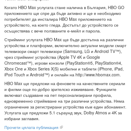
Когато HBO Max услугата стане налична в България, HBO GO
приложението ще спре да бъде активно и ще е необходимо
потребителят да инсталира HBO Max приложението на
устройството, на което гледа. Достъпът до устройството се
осъществява с вече ползваните е-мейл и парола.
Стрийминг услугата HBO Max ще бъде достъпна на различни
устройства и платформи, включително актуални модели смарт
телевизори смарт телевизори (Samsung, LG и Android TV™),
чрез стрийминг устройства (Apple TV 4K и Google
Chromecast™), игрови конзоли (PlayStation®5, PlayStation®4,
Xbox One и Xbox Series X|S) мобилни и таблети (iPhone, iPad,
iPod Touch и Android™) и онлайн на http://www.hbomax.com.
HBO Max ще предложи на феновете на качествените сериали
и филми още по-добро зрителско изживяване. Функциите
включват създаване на пет персонализирани профила,
едновременно стриймване на три различни устройства. Няма
ограничение за регистрирани устройства към един абонамент.
Услугата ще предложи 5.1 съраунд звук, Dolby Atmos и 4K за
избрани заглавия.
Прочети цялата публикация