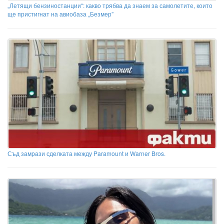
„Летящи бензиностанции“: какво трябва да знаем за самолетите, които
ще пристигнат на авиобаза „Безмер”
Съд замрази сделката между Paramount и Warner Bros.