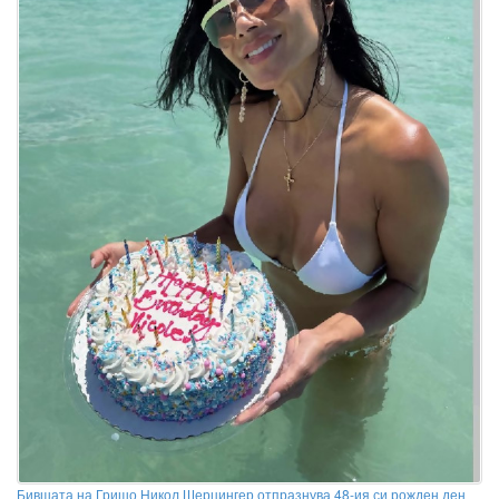
Бившата на Гришо Никол Шерцингер отпразнува 48-ия си рожден ден