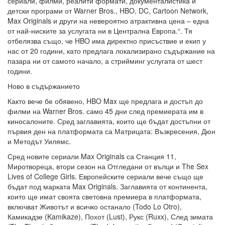
сериали, филми, реалити формати, документалистика и
детски програми от Warner Bros., HBO, DC, Cartoon Network,
Max Originals и други на невероятно атрактивна цена – една
от най-ниските за услугата ни в Централна Европа.“. Тя
отбелязва също, че HBO има директно присъствие и екип у
нас от 20 години, като предлага локализирано съдържание на
пазара ни от самото начало, а стрийминг услугата от шест
години.
Ново в съдържанието
Както вече бе обявено, HBO Max ще предлага и достъп до
филми на Warner Bros. само 45 дни след премиерата им в
киносалоните. Сред заглавията, които ще бъдат достъпни от
първия ден на платформата са Матрицата: Възкресения, Дюн
и Методът Уилямс.
Сред новите сериали Max Originals са Станция 11,
Миротвореца, втори сезон на Отгледани от вълци и The Sex
Lives of College Girls. Европейските сериали вече също ще
бъдат под марката Max Originals. Заглавията от континента,
които ще имат своята световна премиера в платформата,
включват Животът и всичко останало (Todo Lo Otro),
Камикадзе (Kamikaze), Похот (Lust), Рукс (Ruxx), След зимата