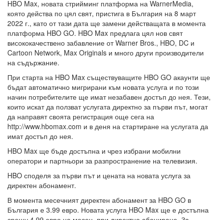
HBO Max, новата стрийминг платформа на WarnerMedia,
която действа по цял свят, пристига в България на 8 март
2022 г., като от тази дата ще замени действащата в момента
платформа HBO GO. HBO Max предлага цял нов свят
висококачествено забавление от Warner Bros., HBO, DC и
Cartoon Network, Max Originals и много други производители
на съдържание.
При старта на HBO Max съществуващите HBO GO акаунти ще
бъдат автоматично мигрирани към новата услуга и по този
начин потребителите ще имат незабавен достъп до нея. Тези,
които искат да ползват услугата директно за първи път, могат
да направят своята регистрация още сега на
http://www.hbomax.com и в деня на стартиране на услугата да
имат достъп до нея.
HBO Max ще бъде достъпна и чрез избрани мобилни
оператори и партньори за разпространение на телевизия.
HBO споделя за първи път и цената на новата услуга за
директен абонамент.
В момента месечният директен абонамент за HBO GO в
България е 3.99 евро. Новата услуга HBO Max ще е достъпна
срещу 4.99 евро на месец, при директно абониране. За