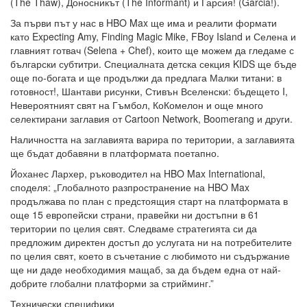
(The Thaw), Доносникът (The Informant) и Гарсия! (Garcia!).
За първи път у нас в HBO Max ще има и реалити формати
като Expecting Amy, Finding Magic Mike, FBoy Island и Селена и
главният готвач (Selena + Chef), които ще можем да гледаме с
български субтитри. Специалната детска секция KIDS ще бъде
още по-богата и ще продължи да предлага Малки титани: в
готовност!, Шантави рисунки, Стивън Вселенски: бъдещето I,
Невероятният свят на Гъмбол, КоКомелон и още много
селектирани заглавия от Cartoon Network, Boomerang и други.
Наличността на заглавията варира по територии, а заглавията
ще бъдат добавяни в платформата поетапно.
Йоханес Лархер, ръководител на HBO Max International,
споделя: „Глобалното разпространение на HBO Max
продължава по план с предстоящия старт на платформата в
още 15 европейски страни, правейки ни достъпни в 61
територии по целия свят. Следваме стратегията си да
предложим директен достъп до услугата ни на потребителите
по целия свят, което в съчетание с любимото ни съдържание
ще ни даде необходимия мащаб, за да бъдем една от най-
добрите глобални платформи за стрийминг.”
Технически специфики