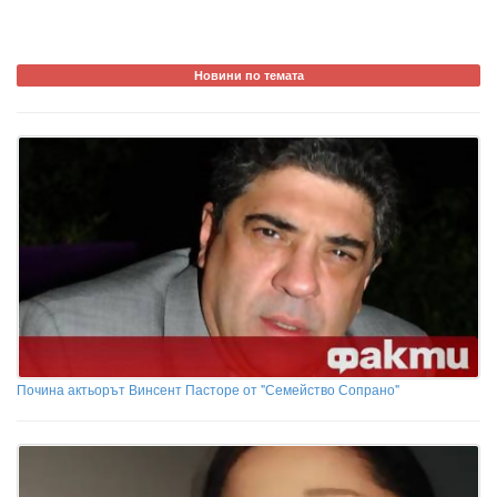
Новини по темата
Почина актьорът Винсент Пасторе от "Семейство Сопрано"