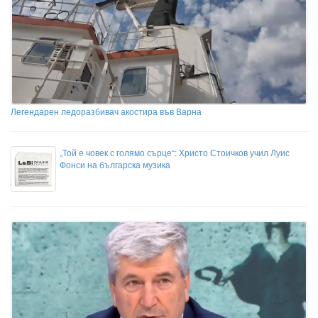
Легендарен ледоразбивач акостира във Варна
„Той е човек с голямо сърце“: Христо Стоичков учил Луис
Фонси на българска музика