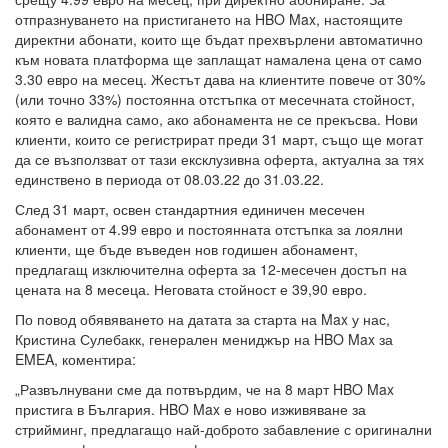
отпразнуването на пристигането на HBO Max, настоящите
директни абонати, които ще бъдат прехвърлени автоматично
към новата платформа ще заплащат намалена цена от само
3.30 евро на месец. Жестът дава на клиентите повече от 30%
(или точно 33%) постоянна отстъпка от месечната стойност,
която е валидна само, ако абонамента не се прекъсва. Нови
клиенти, които се регистрират преди 31 март, също ще могат
да се възползват от тази ексклузивна оферта, актуална за тях
единствено в периода от 08.03.22 до 31.03.22.
След 31 март, освен стандартния единичен месечен
абонамент от 4.99 евро и постоянната отстъпка за лоялни
клиенти, ще бъде въведен нов годишен абонамент,
предлагащ изключителна оферта за 12-месечен достъп на
цената на 8 месеца. Неговата стойност е 39,90 евро.
По повод обявяването на датата за старта на Max у нас,
Кристина Сулебакк, генерален мениджър на HBO Max за
EMEA, коментира:
„Развълнувани сме да потвърдим, че на 8 март HBO Max
пристига в България. HBO Max е ново изживяване за
стрийминг, предлагащо най-доброто забавление с оригинални