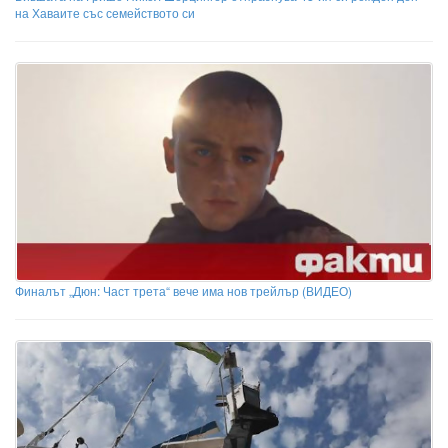
на Хаваите със семейството си
Финалът „Дюн: Част трета“ вече има нов трейлър (ВИДЕО)