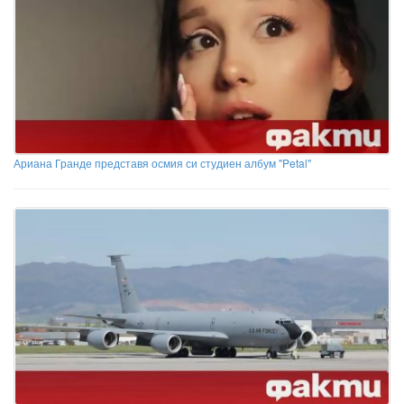
Ариана Гранде представя осмия си студиен албум "Petal"