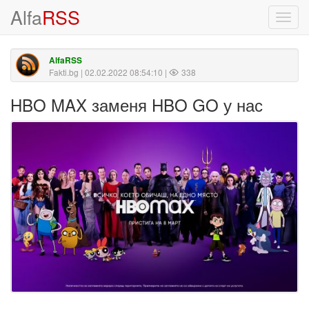
Alfa
RSS
Toggl
navig
AlfaRSS
Fakti.bg
| 02.02.2022 08:54:10 |
338
HBO MAX заменя HBO GO у нас