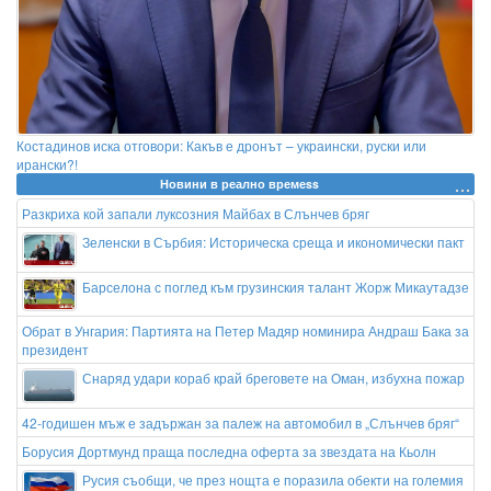
Костадинов иска отговори: Какъв е дронът – украински, руски или
ирански?!
Новини в реално времеss
Разкриха кой запали луксозния Майбах в Слънчев бряг
Зеленски в Сърбия: Историческа среща и икономически пакт
Барселона с поглед към грузинския талант Жорж Микаутадзе
Обрат в Унгария: Партията на Петер Мадяр номинира Андраш Бака за
президент
Снаряд удари кораб край бреговете на Оман, избухна пожар
42-годишен мъж е задържан за палеж на автомобил в „Слънчев бряг“
Борусия Дортмунд праща последна оферта за звездата на Кьолн
Русия съобщи, че през нощта е поразила обекти на големия