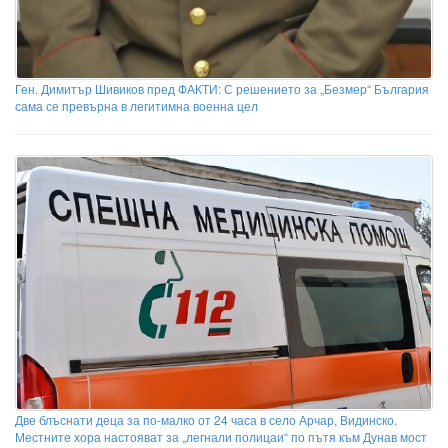
Ген. Димитър Шивиков пред ФАКТИ: С решението за „Безмер“ България
сама се превърна в легитимна военна цел
Две блъснати деца за по-малко от 24 часа в село Арчар, Видинско.
Местните хора настояват за „легнали полицаи“ по пътя към Дунав мост