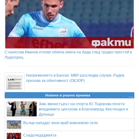
Станислав Иванов отново облича екипа на Арда след труден престой в
Лудогорец
Напрежението в Банско: МВР разследва случая, Радев
призова за обективност (ОБЗОР)
Новини в реално времеss
Зам.-министърът на спорта Ю. Тодорова посети
младежките центрове в Благоевград, Кюстендил и
Дупница
Вълци нападат коне край ковачевско село
Сладоледаджията