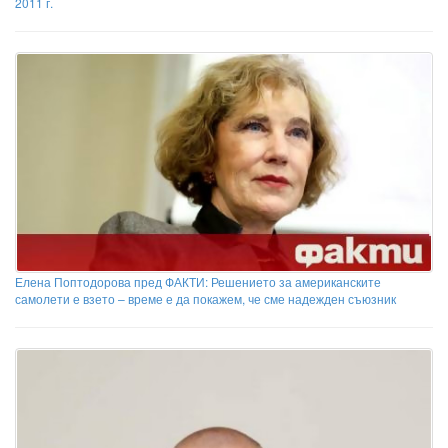
2011 г.
Елена Поптодорова пред ФАКТИ: Решението за американските
самолети е взето – време е да покажем, че сме надежден съюзник