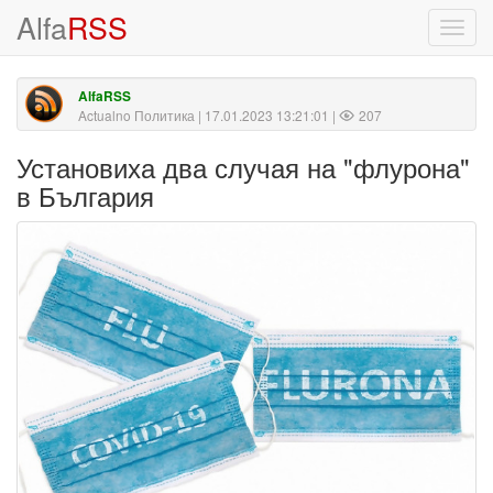
Alfa
RSS
Toggl
navig
AlfaRSS
Actualno Политика
| 17.01.2023 13:21:01 |
207
Установиха два случая на "флурона"
в България