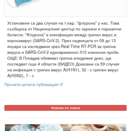
Установени са два случая на т.нар. "флурона" у нас. Това
съобщиха от Националния център по заразни и паразитни
болести. "Флурона" е коинфекция между грипен вирус и
коронавирус (SARS-CoV-2). През седмицата от 09 до 13
януари са изследвани чрез Real Time RT-PCR за грипни
вируси и SARS-CoV-2 едновременно 315 клинични проби.
ОЩЕ: В Пловдив обявяват грипна епидемия днес, ще
последват още 4 области (ВИДЕО) Доказани са 59 случая
на инфекция с грипен вирус A(H1N1), 32 - с грипен вирус
A(H3N2), 7 - с
Прочети цялата публикация
Новини по темата