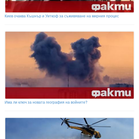
Киев очаква Къшнър и Уиткоф за съживяване на мирния процес
Има ли ключ за новата география на войните?