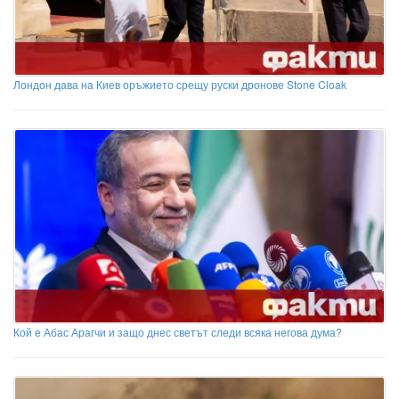
Лондон дава на Киев оръжието срещу руски дронове Stone Cloak
Кой е Абас Арагчи и защо днес светът следи всяка негова дума?