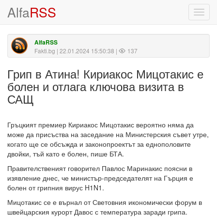
Alfa
RSS
Toggl
navig
AlfaRSS
Fakti.bg
| 22.01.2024 15:50:38 |
137
Грип в Атина! Кириакос Мицотакис е
болен и отлага ключова визита в
САЩ
Гръцкият премиер Кириакос Мицотакис вероятно няма да
може да присъства на заседание на Министерския съвет утре,
когато ще се обсъжда и законопроектът за еднополовите
двойки, тъй като е болен, пише БТА.
Правителственият говорител Павлос Маринакис поясни в
изявление днес, че министър-председателят на Гърция е
болен от грипния вирус H1N1.
Мицотакис се е върнал от Световния икономически форум в
швейцарския курорт Давос с температура заради грипа.