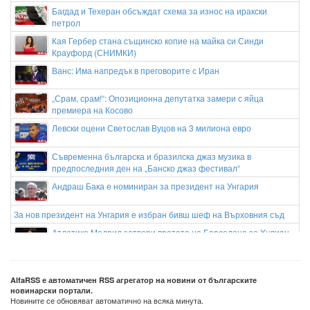
Багдад и Техеран обсъждат схема за износ на иракски
петрол
Кая Гербер стана същинско копие на майка си Синди
Крауфорд (СНИМКИ)
Ванс: Има напредък в преговорите с Иран
„Срам, срам!“: Опозиционна депутатка замери с яйца
премиера на Косово
Левски оцени Светослав Вуцов на 3 милиона евро
Съвременна българска и бразилска джаз музика в
предпоследния ден на „Банско джаз фестивал“
Андраш Бака е номиниран за президент на Унгария
За нов президент на Унгария е избран бивш шеф на Върховния съд
Атлетико Мадрид затвори вратата на Барселона за Хулиан
Алварес
AlfaRSS е автоматичен RSS агрегатор на новини от българските
новинарски портали.
Новините се обновяват автоматично на всяка минута.