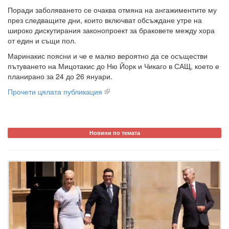
Поради заболяването се очаква отмяна на ангажиментите му
през следващите дни, които включват обсъждане утре на
широко дискутирания законопроект за браковете между хора
от един и същи пол.
Маринакис поясни и че е малко вероятно да се осъществи
пътуването на Мицотакис до Ню Йорк и Чикаго в САЩ, което е
планирано за 24 до 26 януари.
Прочети цялата публикация
Новини по темата