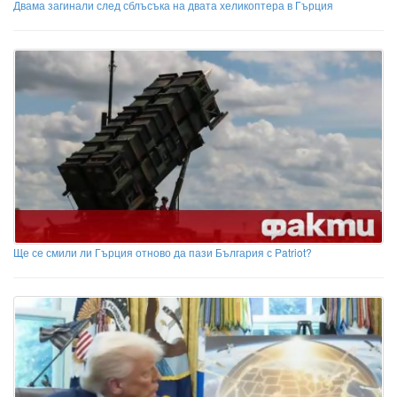
Двама загинали след сблъсъка на двата хеликоптера в Гърция
Ще се смили ли Гърция отново да пази България с Patriot?