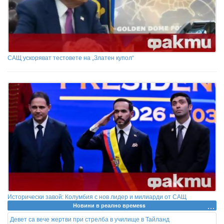
САЩ ускоряват тестовете на „Златен купол“
Исторически завой: Колумбия с нов лидер и милиарди от САЩ
Новини в реално времеss
Девет са вече жертви при стрелба в училище в Тайланд