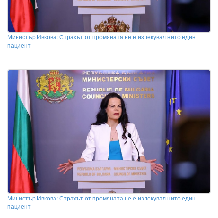
Министър Ивкова: Страхът от промяната не е излекувал нито един
пациент
Министър Ивкова: Страхът от промяната не е излекувал нито един
пациент