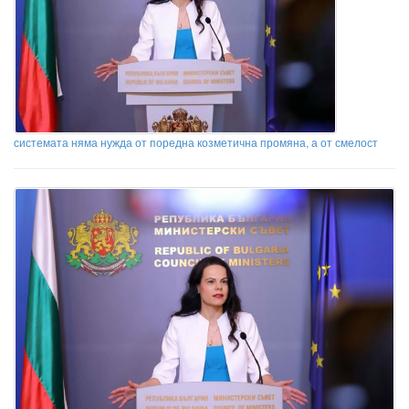
системата няма нужда от поредна козметична промяна, а от смелост