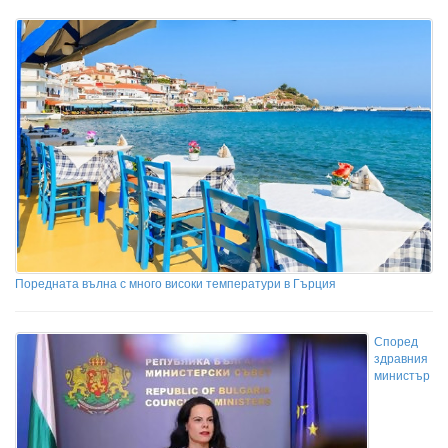
Поредната вълна с много високи температури в Гърция
Според
здравния
министър