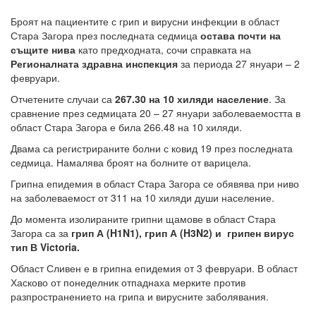
Броят на пациентите с грип и вирусни инфекции в област
Стара Загора през последната седмица
остава почти на
същите нива
като предходната, сочи справката на
Регионалната здравна инспекция
за периода 27 януари – 2
февруари.
Отчетените случаи са
267.30 на 10 хиляди население
. За
сравнение през седмицата 20 – 27 януари заболеваемостта в
област Стара Загора е била 266.48 на 10 хиляди.
Двама са регистрираните болни с ковид 19 през последната
седмица. Намалява броят на болните от варицела.
Грипна епидемия в област Стара Загора се обявява при ниво
на заболеваемост от 311 на 10 хиляди души население.
До момента изолираните грипни щамове в област Стара
Загора са за
грип А (H1N1), грип А (H3N2) и грипен вирус
тип В Victoria.
Област Сливен е в грипна епидемия от 3 февруари. В област
Хасково от понеделник отпаднаха мерките против
разпространението на грипа и вирусните заболявания.