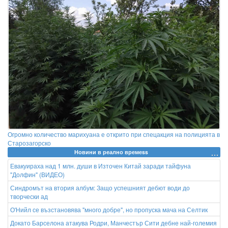
Огромно количество марихуана е открито при спецакция на полицията в
Старозагорско
Новини в реално времеss
Евакуираха над 1 млн. души в Източен Китай заради тайфуна
"Долфин" (ВИДЕО)
Синдромът на втория албум: Защо успешният дебют води до
творчески ад
О'Нийл се възстановява "много добре", но пропуска мача на Селтик
Докато Барселона атакува Родри, Манчестър Сити дебне най-големия