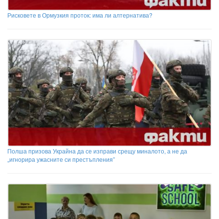
Рисковете в Ормузкия проток: има ли алтернатива?
Полша призова Украйна да се изправи срещу миналото, а не да
„игнорира ужасните си престъпления”