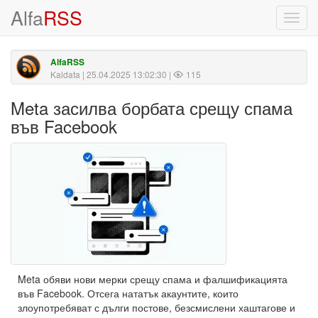
Alfa
RSS
Toggl
navig
AlfaRSS
Kaldata
| 25.04.2025 13:02:30 |
115
Meta засилва борбата срещу спама
във Facebook
Meta обяви нови мерки срещу спама и фалшификацията
във Facebook. Отсега нататък акаунтите, които
злоупотребяват с дълги постове, безсмислени хаштагове и