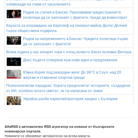
олимпиади на глава от населението
Радев за случая в Банско: Призовавам чуждестранните
политици да се запознаят с фактите, преди да коментират
Каузата за изграждане на барелеф на генерал-майор Делчо Делчев
търси обществена подкрепа
Радев за напрежението в Банско: Чуждите политици първо
да се запознаят с фактите!
Всяка година у нас изгарят гори с площ колкото близо половин Витоша
Днес бъдете отворени към нови идеи и предложения
Южна Корея под рекордни жеги: До 39°C в Сеул, над 20
жертви и отменени спортни срещи
Психологически парадокс: Хората предпочитат историите, създадени
от ИИ, особено когато смятат, че са написани от човек
Украйна разби нарколаборатория заедно с България
Бианка Ченсори сподели рядка снимка на целувка с Кание
Уест
AlfaRSS е автоматичен RSS агрегатор на новини от българските
новинарски портали.
Новините се обновяват автоматично на всяка минута.