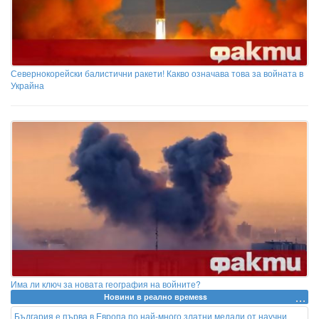
Севернокорейски балистични ракети! Какво означава това за войната в
Украйна
Има ли ключ за новата география на войните?
Новини в реално времеss
България е първа в Европа по най-много златни медали от научни