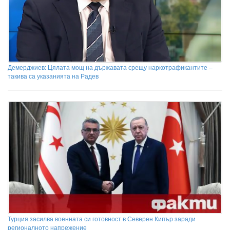
Демерджиев: Цялата мощ на държавата срещу наркотрафикантите –
такива са указанията на Радев
Турция засилва военната си готовност в Северен Кипър заради
регионалното напрежение