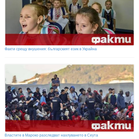
Факти срещу внушения: българският език в Украйна
Властите в Мароко разследват нахлуването в Сеута