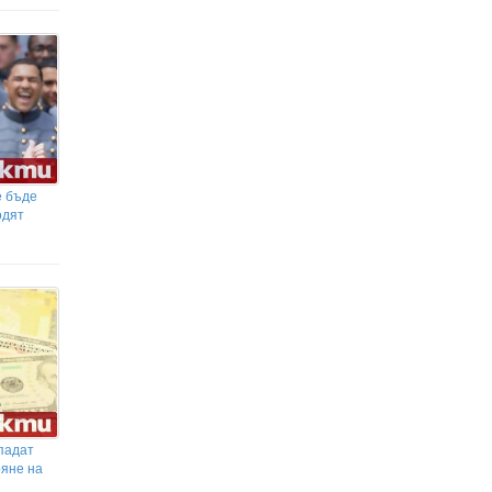
"Обикновен антисемитизъм": скандалът в
Банско
НЕВЕРОЯТНО! В Германия
свирят една и съща мелодия вече
25 години… и няма да спрат до 2640
година
е бъде
одят
падат
ряне на