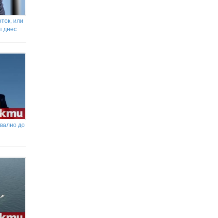
ток, или
п днес
квално до