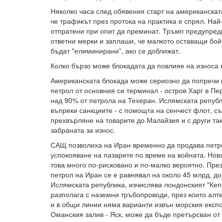
Няколко часа след обявения старт на американскат
че трафикът през протока на практика е спрял. Най
отпратени при опит да преминат. Тръмп предупре
ответни мерки и заплаши, че малкото оставащи бо
бъдат "елиминирани”, ако се доближат.
Колко бързо може блокадата да повлияе на износа 
Американската блокада може сериозно да попречи 
петрол от основния си терминал - остров Харг в Пе
над 90% от петрола на Техеран. Ислямската репуб
въпреки санкциите - с помощта на сенчест флот, съ
прехвърляне на товарите до Малайзия и с други так
забраната за износ.
САЩ позволиха на Иран временно да продава петро
успокояване на пазарите по време на войната. Нов
това много по-рисковано и по-малко вероятно. Пре
петрол на Иран се е равнявал на около 45 млрд. д
Ислямската република, изчислява лондонският "Кеп
разполага с наземни тръбопроводи, през които алт
и в общи линии няма варианти извън морския експо
Оманския залив - Яск, може да бъде претърсван о