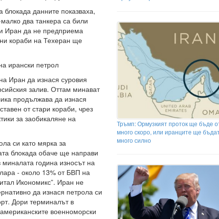
а блокада данните показваха,
-малко два танкера са били
ди Иран да не предприема
йни кораби на Техеран ще
на ирански петрол
на Иран да изнася суровия
рсийския залив. Оттам минават
лика продължава да изнася
ставен от стари кораби, чрез
тики за заобикаляне на
Тръмп: Ормузкият проток ще бъде о
много скоро, или иранците ще бъда
много силно
ла си като мярка за
ата блокада обаче ще направи
з миналата година износът на
олара - около 13% от БВП на
итал Икономикс”. Иран не
ернативно да изнася петрола си
рт. Дори терминалът в
т американските военноморски