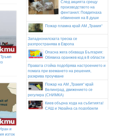
След акцията срещу
производството на
фентанил: Повдигнаха
обвинения на 8 души
Пожар пламна край АМ „Тракия“
Западнонилската треска се
разпространява в Европа
Опасна жега обхваща България:
 Тръмп
Обявиха оранжев код в 8 области
ез
Правата стойка подобрява настроението и
помага при вземането на решения,
разкрива проучване
Пожар на АМ „Тракия“ край
Велинград, движението се
регулира (СНИМКА)
Киев обърна хода на събитията!
САЩ и Украйна са подобрили
значително отношенията си в
разузнаването
Нивото на Дунав при Русе падна
Иран и
до рекордно ниските минус 101
ия изток
сантиметра