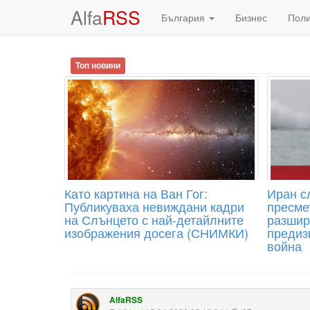
Alfa
RSS
България
Бизнес
Пол
Топ новини
Като картина на Ван Гог:
Иран с
Публикуваха невиждани кадри
пресме
на Слънцето с най-детайлните
разшир
изображения досега (СНИМКИ)
предиз
война
AlfaRSS