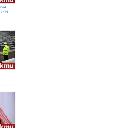
шиха
орите