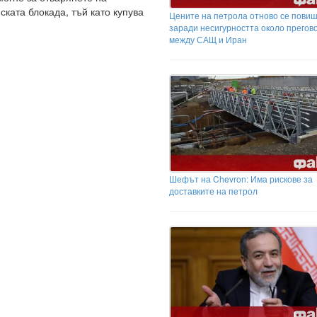
ската блокада, тъй като купува
Цените на петрола отново се пови
заради несигурността около прегов
между САЩ и Иран
Шефът на Chevron: Има рискове за
доставките на петрол