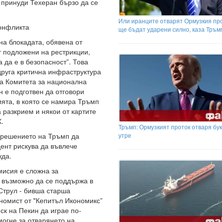
 принуди Техеран бързо да се
Или иранците отварят Ормузкия про
конфликта
ще бъдат ударени силно, каза Тръм
на блокадата, обявена от
т подложени на рестрикции,
 да е в безопасност”. Това
друга критична инфраструктура
на Комитета за национална
н е подготвен да отговори
ията, в която се намира Тръмп
 разкрием и някои от картите
Х.
Тръмп: Ормузкият проток отваря бу
утре
 решението на Тръмп да
дент рискува да въвлече
жда.
мисия е сложна за
 възможно да се поддържа в
Струл - бивша старша
ономист от "Кепитъл Икономикс”
ск на Пекин да играе по-
могне за отварянето на