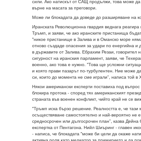
сили. Ако натискът от САЩ продължи, това може да
върне на масата за преговори.
Може ли блокадата да доведе до разширяване на 
Иранската Революционна гвардия веднага реагира 
Тръмп, и заяви, че ако иранските пристанища бъда
"никое пристанище в Залива и в Оманско море няма
отново създаде опасения за удари по енергийна и 
в държавите от Залива. Ебрахим Резаи, говорител 
сигурност на иранския парламент, заяви, че Техера
военно, ако това е нужно. "Това ще усложни ситуац
и която прави пазарът по-турбулентен. Ние може да
си, които до момента не сме играли”, написа той в 
Някои американски експерти поставиха под въпрос
блокира протока - според тях американският прези
страната във военен конфликт, чийто край не се ви
"Тръмп иска бързо решение. Реалността е, че тази 
осъществяване самостоятелно и най-вероятно не е
средносрочен или дългосрочен план”, казва Дейна 
експертка от Пентагона. Нийл Шиъринг - главен ик
- написа, че блокадата "може би цели да окаже нати
активна роля като медиатор за примирието и да по