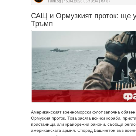
Fakti.bg
| 15.04.2026 05:18:34 |
87
САЩ и Ормузкият проток: ще у
Тръмп
Американският военноморски флот започна обявена
Ормузкия проток. Това засяга всички кораби, прист
пристанища или крайбрежни райони, съобщи регио
американската армия. Според Вашингтон във военн