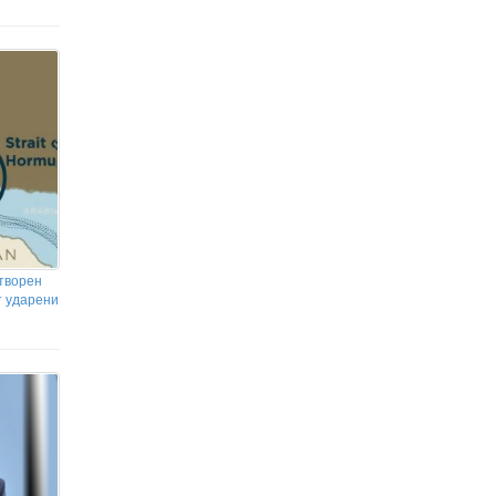
творен
т ударени