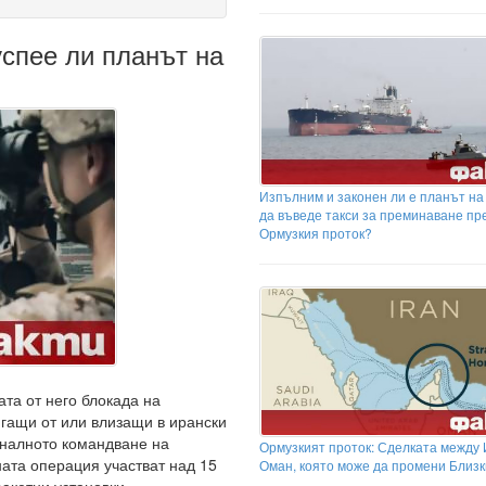
спее ли планът на
Изпълним и законен ли е планът на
да въведе такси за преминаване пр
Ормузкия проток?
та от него блокада на
игащи от или влизащи в ирански
налното командване на
Ормузкият проток: Сделката между 
ата операция участват над 15
Оман, която може да промени Близк