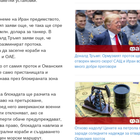
акетни установки.
тнеме на Иран предимството,
мп заяви още, че така ще спре
млн. долара за танкер. В
налд Тръмп заяви още, че
разминират протока.
 да засегне кораби на
Доналд Тръмп: Ормузкият проток щ
 и ОАЕ.
отворен много скоро! САЩ и Иран в
о от самия проток и Оманския
много добри преговори
не само пристанищата и
нава през блокираната зона
на блокадата ще разчита на
раво на претърсване,
ред него американски военни
ги отклоняват, ако се
сперти обаче предупреждават,
ва право, блокадата навлиза и
Отново надолу! Цените на петрола 
трални кораби и създаването
заради солидните надежди за отва
ден морски маршрут.
Ормузкия проток