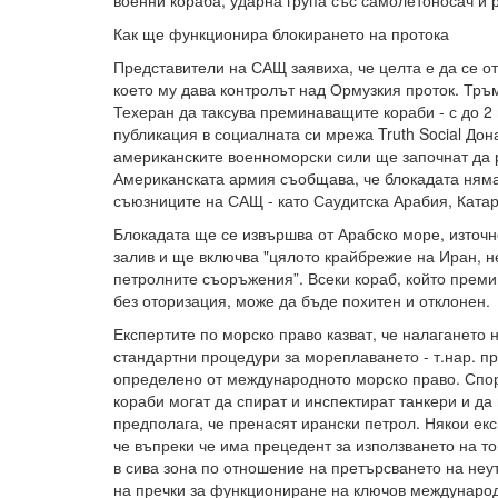
военни кораба, ударна група със самолетоносач и р
Как ще функционира блокирането на протока
Представители на САЩ заявиха, че целта е да се о
което му дава контролът над Ормузкия проток. Тръ
Техеран да таксува преминаващите кораби - с до 2 
публикация в социалната си мрежа Truth Social До
американските военноморски сили ще започнат да 
Американската армия съобщава, че блокадата няма
съюзниците на САЩ - като Саудитска Арабия, Катар
Блокадата ще се извършва от Арабско море, източн
залив и ще включва "цялото крайбрежие на Иран, 
петролните съоръжения”. Всеки кораб, който преми
без оторизация, може да бъде похитен и отклонен.
Експертите по морско право казват, че налагането 
стандартни процедури за мореплаването - т.нар. п
определено от международното морско право. Спо
кораби могат да спират и инспектират танкери и да 
предполага, че пренасят ирански петрол. Някои ек
че въпреки че има прецедент за използването на то
в сива зона по отношение на претърсването на неу
на пречки за функциониране на ключов междунаро