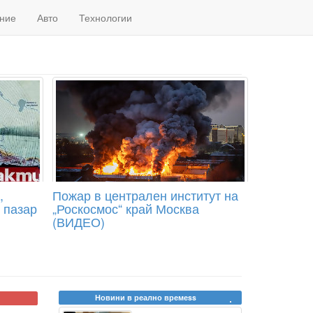
ние
Авто
Технологии
,
Пожар в централен институт на
 пазар
„Роскосмос“ край Москва
(ВИДЕО)
Новини в реално времеss