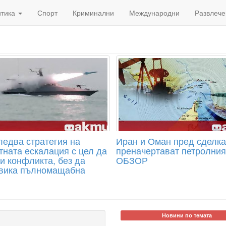
итика
Спорт
Криминални
Международни
Развлече
ледва стратегия на
Иран и Оман пред сделка
тната ескалация с цел да
преначертават петролния
и конфликта, без да
ОБЗОР
вика пълномащабна
Новини по темата