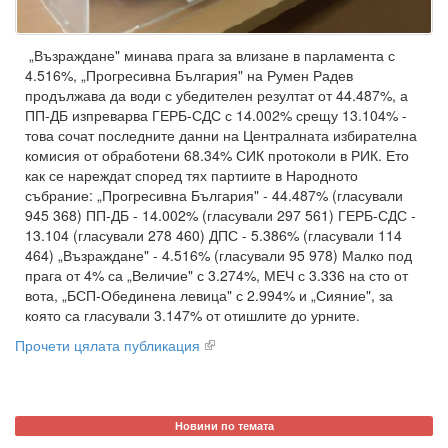
„Възраждане" минава прага за влизане в парламента с
4.516%, „Прогресивна България" на Румен Радев
продължава да води с убедителен резултат от 44.487%, а
ПП-ДБ изпреварва ГЕРБ-СДС с 14.002% срещу 13.104% -
това сочат последните данни на Централната избирателна
комисия от обработени 68.34% СИК протоколи в РИК. Ето
как се нареждат според тях партиите в Народното
събрание: „Прогресивна България" - 44.487% (гласували
945 368) ПП-ДБ - 14.002% (гласували 297 561) ГЕРБ-СДС -
13.104 (гласували 278 460) ДПС - 5.386% (гласували 114
464) „Възраждане" - 4.516% (гласували 95 978) Малко под
прага от 4% са „Величие" с 3.274%, МЕЧ с 3.336 на сто от
вота, „БСП-Обединена левица" с 2.994% и „Сияние", за
която са гласували 3.147% от отишлите до урните.
Прочети цялата публикация
Новини по темата