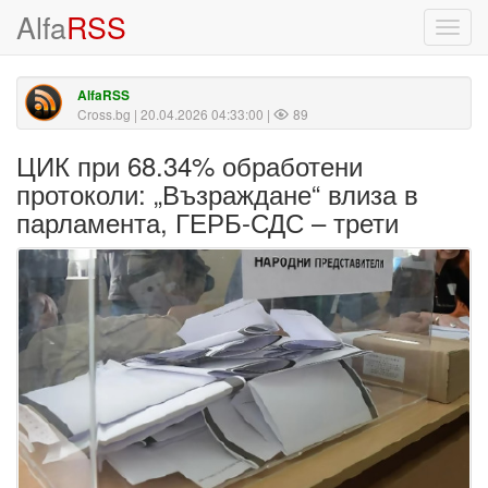
Alfa
RSS
Toggl
navig
AlfaRSS
Cross.bg
| 20.04.2026 04:33:00 |
89
ЦИК при 68.34% обработени
протоколи: „Възраждане“ влиза в
парламента, ГЕРБ-СДС – трети