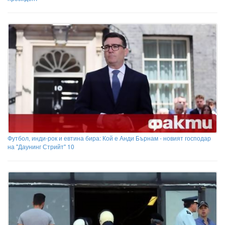
Футбол, инди-рок и евтина бира: Кой е Анди Бърнам - новият господар
на "Даунинг Стрийт" 10