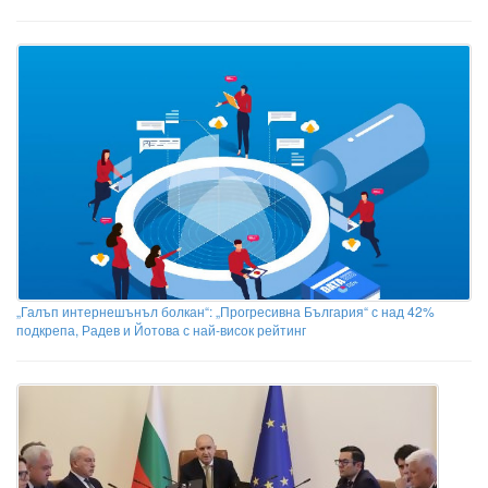
„Галъп интернешънъл болкан“: „Прогресивна България“ с над 42%
подкрепа, Радев и Йотова с най-висок рейтинг