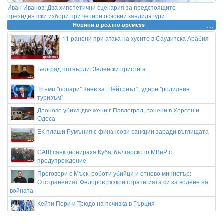
Иван Иванов: Два хипотетични сценария за предстоящите
президентски избори при четири основни кандидатури
Новини в реално времеss
11 ранени при атака на хусите в Саудитска Арабия
Белград потвърди: Зеленски пристига
Тръмп "попари" Киев за „Пейтриът“, удари "родилния
туризъм"
Дронове убиха две жени в Павлоград, ранени в Херсон и
Одеса
ЕК плаши Румъния с финансови санкции заради въглищата
САЩ санкционираха Куба, българското МВнР с
предупреждение
Преговори с Мъск, роботи-убийци и отново министър:
Отстраненият Федоров разкри стратегията си за водене на
войната
Кейти Пери и Трюдо на почивка в Гърция
Кристиано Роналдо и Джорджина се женят на Мадейра