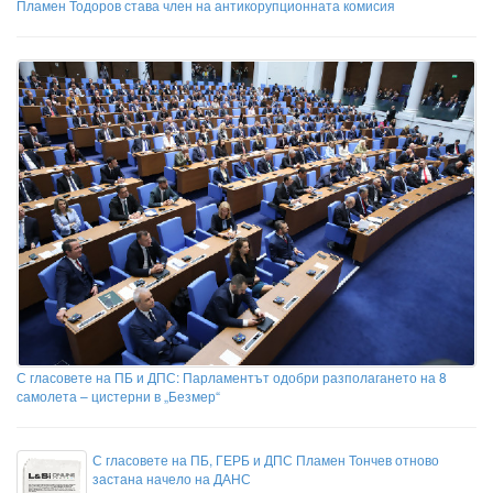
Пламен Тодоров става член на антикорупционната комисия
С гласовете на ПБ и ДПС: Парламентът одобри разполагането на 8
самолета – цистерни в „Безмер“
С гласовете на ПБ, ГЕРБ и ДПС Пламен Тончев отново
застана начело на ДАНС