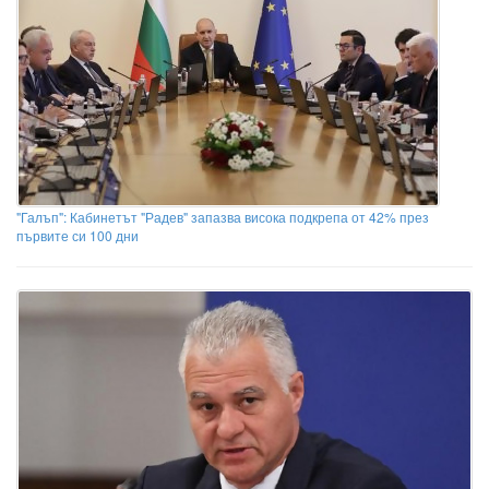
"Галъп": Кабинетът "Радев" запазва висока подкрепа от 42% през
първите си 100 дни