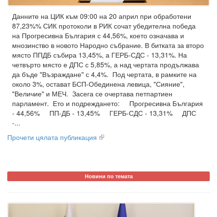
Данните на ЦИК към 09:00 на 20 април при обработени
87,23%% СИК протоколи в РИК сочат убедителна победа
на Прогресивна България с 44,56%, което означава и
мнозинство в новото Народно събрание. В битката за второ
място ППДБ събира 13,45%, а ГЕРБ-СДС - 13,31%. На
четвърто място е ДПС с 5,85%, а над чертата продължава
да бъде "Възраждане" с 4,4%. Под чертата, в рамките на
около 3%, остават БСП-Обединена левица, "Сияние",
"Величие" и МЕЧ. Засега се очертава петпартиен
парламент. Ето и подреждането: Прогресивна България
- 44,56% ПП-ДБ - 13,45% ГЕРБ-СДС - 13,31% ДПС
-...
Прочети цялата публикация
Новини по темата