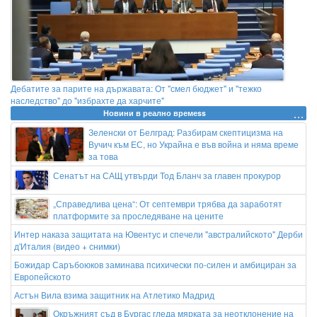
Дебатите за парите на държавата: От "смел бюджет" и "тежко
наследство" до "избрахте да харчите"
Новини в реално времеss
Зеленски от Белград: Разбирам скептицизма на
Вучич към ЕС, но Украйна е във война и няма време
за това
Сенатът на САЩ утвърди Тод Бланч за главен прокурор
„Справедлива цена“: От септември трябва да заработят
платформите за проследяване на цените
Интер наказа защитата на Ювентус и спечели "австралийското" Дерби
д'Италия (видео + снимки)
Божидар Саръбоюков заминава психически по-силен и амбициран за
Европейското
Астън Вила взима защитник на Атлетико Мадрид
Окръжният съд в Бургас гледа мярката за неотклонение на