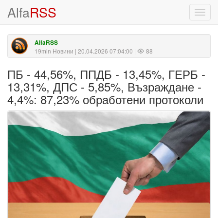
Alfa
RSS
Toggl
navig
AlfaRSS
19min Новини
| 20.04.2026 07:04:00 |
88
ПБ - 44,56%, ППДБ - 13,45%, ГЕРБ -
13,31%, ДПС - 5,85%, Възраждане -
4,4%: 87,23% обработени протоколи