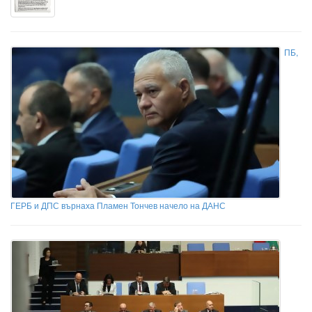
ПБ,
ГЕРБ и ДПС върнаха Пламен Тончев начело на ДАНС