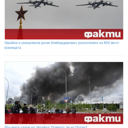
Украйна е унищожила руски бомбардировач, разположен на 800 км от
границата
Дръзките удари на Украйна: Помагат ли на Путин?