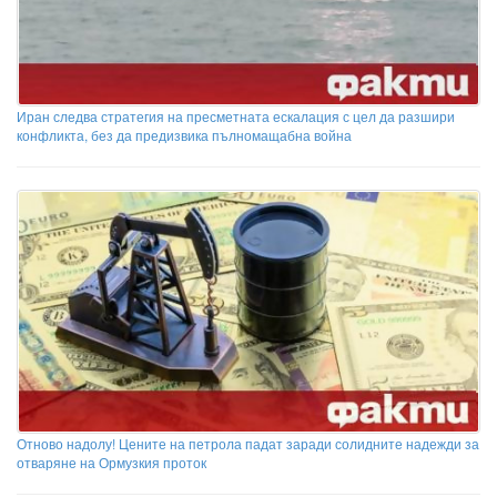
Иран следва стратегия на пресметната ескалация с цел да разшири
конфликта, без да предизвика пълномащабна война
Отново надолу! Цените на петрола падат заради солидните надежди за
отваряне на Ормузкия проток