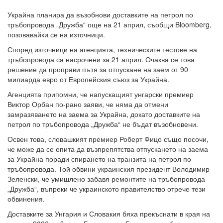
Украйна планира да възобнови доставките на петрол по
тръбопровода „Дружба“ още на 21 април, съобщи Bloomberg,
позовавайки се на източници.
Според източници на агенцията, техническите тестове на
тръбопровода са насрочени за 21 април. Очаква се това
решение да проправи пътя за отпускане на заем от 90
милиарда евро от Европейския съюз за Украйна.
Агенцията припомни, че напускащият унгарски премиер
Виктор Орбан по-рано заяви, че няма да отмени
замразяването на заема за Украйна, докато доставките на
петрол по тръбопровода „Дружба“ не бъдат възобновени.
Освен това, словашкият премиер Роберт Фицо също посочи,
че може да се опита да възпрепятства отпускането на заема
за Украйна поради спирането на транзита на петрол по
тръбопровода. Той обвини украинския президент Володимир
Зеленски, че умишлено забавя ремонтите на тръбопровода
„Дружба“, въпреки че украинското правителство отрече тези
обвинения.
Доставките за Унгария и Словакия бяха прекъснати в края на