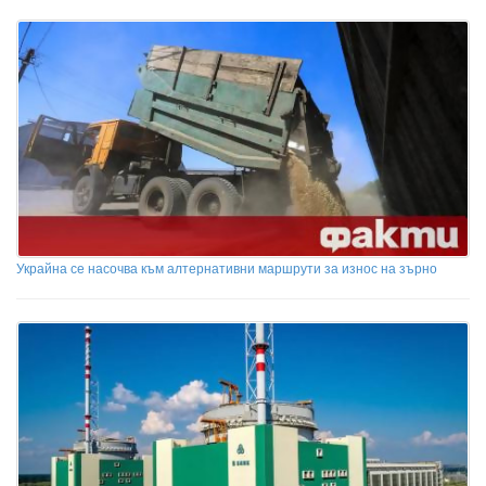
Украйна се насочва към алтернативни маршрути за износ на зърно