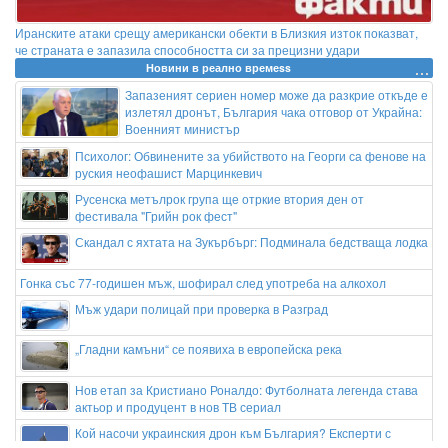
Иранските атаки срещу американски обекти в Близкия изток показват,
че страната е запазила способността си за прецизни удари
Новини в реално времеss
Запазеният сериен номер може да разкрие откъде е
излетял дронът, България чака отговор от Украйна:
Военният министър
Психолог: Обвинените за убийството на Георги са фенове на
руския неофашист Марцинкевич
Русенска метълрок група ще отркие втория ден от
фестивала "Грийн рок фест"
Скандал с яхтата на Зукърбърг: Подминала бедстваща лодка
Гонка със 77-годишен мъж, шофирал след употреба на алкохол
Мъж удари полицай при проверка в Разград
„Гладни камъни“ се появиха в европейска река
Нов етап за Кристиано Роналдо: Футболната легенда става
актьор и продуцент в нов ТВ сериал
Кой насочи украинския дрон към България? Експерти с