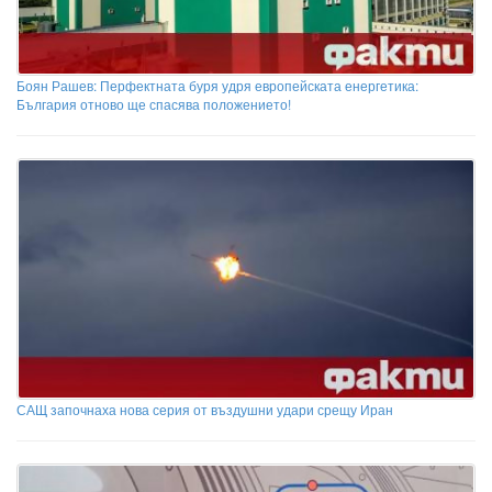
Боян Рашев: Перфектната буря удря европейската енергетика:
България отново ще спасява положението!
САЩ започнаха нова серия от въздушни удари срещу Иран