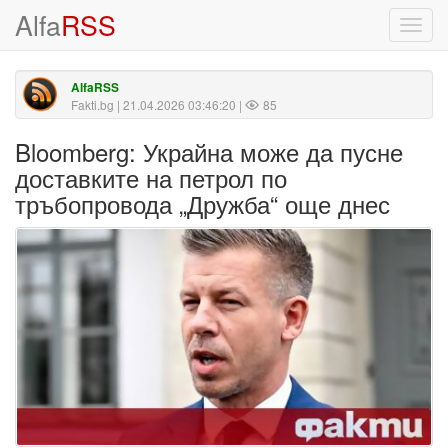
Alfa
RSS
Toggl
navig
AlfaRSS
Fakti.bg
| 21.04.2026 03:46:20 |
85
Bloomberg: Украйна може да пусне
доставките на петрол по
тръбопровода „Дружба“ още днес