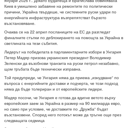
януари 2026 г.. Докато Будапеща и Братислава обвиняваха
Киев в умишлено забавяне на ремонтите по политически
причини, Украйна твърдеше, че системните руски удари по
енергийната инфраструктура възпрепятстват бързото
възстановяване.
Очаква се на 22 април посланиците на ЕС да разгледат
финалните стъпки по деблокирането на помощта за Украйна в
светлината на тези събития.
Лидерът на победилата в парламентарните избори в Унгария
Петер Мадяр призова украинския президент Володимир
Зеленски да възобнови транзита на руски петрол незабавно,
щом тръбата бъде технически изправна.
Той предупреди, че Унгария няма да приема „изнудване“ по
въпроса с енергийните доставки и подчерта, че този подход
няма да бъде толериран и от европейските лидери.
Мадяр посочи, че Унгария е готова да вдигне ветото върху
европейския заем за Украйна в размер на 90 милиарда евро,
но само при условие, че доставките по „Дружба“ бъдат
възстановени. Според него потокът може да тръгне още през
следващата седмица