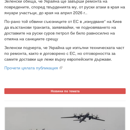
Зеленски обеща, че Украйна ще завърши ремонта на
повредените, според твърденията му, от руски атаки в края на
януари участъци, до края на април 2026 г..
По-рано той обвини съюзниците от ЕС в „изнудване“ на Киев
да възстанови транзита, заявявайки, че подновяването на
доставките на руски суров петрол би било равносилно на
отмяна на санкциите срещу
Зеленски подчерта, че Украйна ще изпълни техническата част
по ремонта, както е договорено с ЕС, но отговорността за
самите доставки ще лежи върху европейските държави.
Прочети цялата публикация
Новини по темата