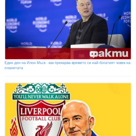
Един ден на Илон Мъск - как прекарва времето си най-богатият човек на
планетата