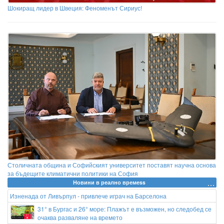
Шокиращ лидер в Швеция: Феноменът Сириус!
Столичната община и Софийският университет поставят научна основа
за бъдещите климатични политики на София
Новини в реално времеss
Изненада от Ливърпул - привлече играч на Барселона
31° в Бургас и 26° море: Плажът е възможен, но следобед се
очаква разваляне на времето