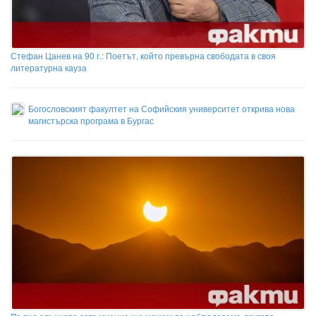
Стефан Цанев на 90 г.: Поетът, който превърна свободата в своя
литературна кауза
Богословският факултет на Софийския университет открива нова
магистърска програма в Бургас