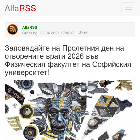
Alfa
RSS
Toggl
navig
AlfaRSS
Cross.bg
| 22.04.2026 17:02:00 |
89
Заповядайте на Пролетния ден на
отворените врати 2026 във
Физическия факултет на Софийския
университет!