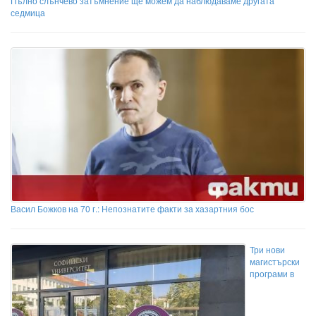
Пълно слънчево затъмнение ще можем да наблюдаваме другата
седмица
Васил Божков на 70 г.: Непознатите факти за хазартния бос
Три нови
магистърски
програми в