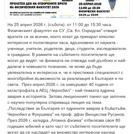
На 25 април 2026 г. (събота), от 11:00 до 15:30 часа
Физическият факултет на СУ „Св. Кл. Охридски" отваря
вратите си за всички, които искат да прекарат няколко
интересни и ползотворни часа, вдъхновени от науката -
ученици, учители, родители, деца, студенти, изследователи
и граждани. В рамките на събитието посетителите ще
могат да видят, че физиката ни отвежда най-дълбоко и най-
далече в човешкото познание, че може да бъде
увлекателна и интересна и, че е престижна специалност с
многобройни възможности за реализация в България и по
света. През април 2026 г. се навършват 40 години от
катастрофата в АЕЦ „Чернобил" - най-тежката ядрена
авария в историята. Затова лекционният панел ще започне
с научно-популярна откриваща лекция на тема
„Последствия за България от ядрените аварии в Къйштъйм,
Чернобил и Фукушима" на проф. дфзн Венцислав Русанов.
През 2026 г. катедра „Атомна физика" отбелязва своя 80
годишен юбилей и като част от събитието посетителите ще
могат да се насладят на множество интересни научни