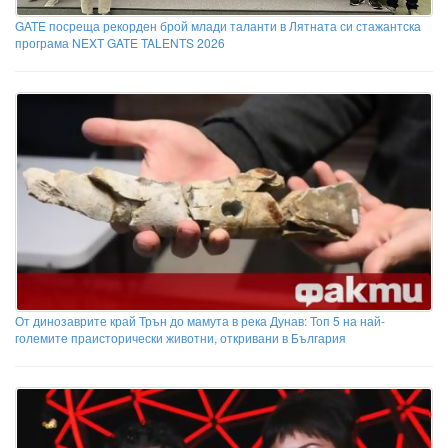
GATE посреща рекорден брой млади таланти в Лятната си стажантска
програма NEXT GATE TALENTS 2026
От динозаврите край Трън до мамута в река Дунав: Топ 5 на най-
големите праисторически животни, откривани в България