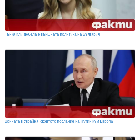
Тънка или дебела е външната политика на България
Войната в Украйна: скритото послание на Путин към Европа