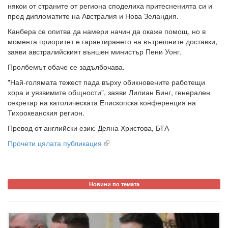
някои от страните от региона споделиха притесненията си и
пред дипломатите на Австралия и Нова Зеландия.
Канбера се опитва да намери начин да окаже помощ, но в
момента приоритет е гарантирането на вътрешните доставки,
заяви австралийският външен министър Пени Уонг.
Пролбемът обаче се задълбочава.
"Най-голямата тежест пада върху обикновените работещи
хора и уязвимите общности", заяви Лилиан Бинг, генерален
секретар на католическата Епископска конференция на
Тихоокеанския регион.
Превод от английски език: Деяна Христова, БТА
Прочети цялата публикация
Новини по темата