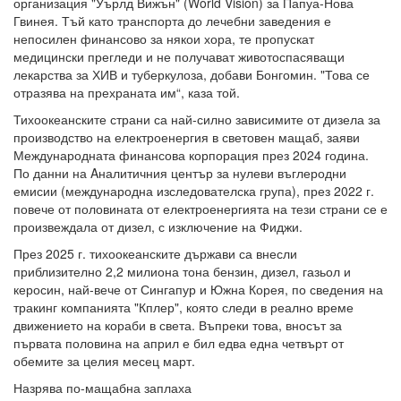
организация "Уърлд Вижън" (World Vision) за Папуа-Нова
Гвинея. Тъй като транспорта до лечебни заведения е
непосилен финансово за някои хора, те пропускат
медицински прегледи и не получават животоспасяващи
лекарства за ХИВ и туберкулоза, добави Бонгомин. "Това се
отразява на прехраната им“, каза той.
Тихоокеанските страни са най-силно зависимите от дизела за
производство на електроенергия в световен мащаб, заяви
Международната финансова корпорация през 2024 година.
По данни на Aналитичния център за нулеви въглеродни
емисии (международна изследователска група), през 2022 г.
повече от половината от електроенергията на тези страни се е
произвеждала от дизел, с изключение на Фиджи.
През 2025 г. тихоокеанските държави са внесли
приблизително 2,2 милиона тона бензин, дизел, газьол и
керосин, най-вече от Сингапур и Южна Корея, по сведения на
тракинг компанията "Кплер", която следи в реално време
движението на кораби в света. Въпреки това, вносът за
първата половина на април е бил едва една четвърт от
обемите за целия месец март.
Назрява по-мащабна заплаха