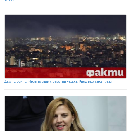
Дъх на война: Иран плаши с ответни удари, Рияд възпира Тръмп