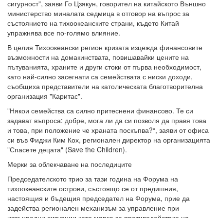
сигурност", заяви Го Цзякун, говорител на китайското Външно
министерство миналата седмица в отговор на въпрос за
състоянието на тихоокеанските страни, където Китай
упражнява все по-голямо влияние.
В целия Тихоокеански регион кризата изцежда финансовите
възможности на домакинствата, повишавайки цените на
пътуванията, храните и други стоки от първа необходимост,
като най-силно засегнати са семействата с ниски доходи,
съобщиха представители на католическата благотворителна
организация "Каритас".
"Някои семейства са силно притеснени финансово. Те си
задават въпроса: добре, мога ли да си позволя да правя това
и това, при положение че храната поскъпва?“, заяви от офиса
си във Фиджи Ким Кох, регионален директор на организацията
"Спасете децата" (Save the Children).
Мерки за облекчаване на последиците
Председателското трио за тази година на Форума на
тихоокеанските острови, състоящо се от предишния,
настоящия и бъдещия председател на Форума, прие да
задейства регионален механизъм за управление при
извънредни ситуации като мярка за противодействие на