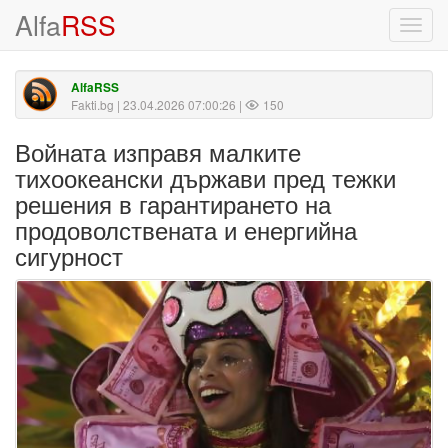
Alfa
RSS
Toggl
navig
AlfaRSS
Fakti.bg
| 23.04.2026 07:00:26 |
150
Войната изправя малките
тихоокеански държави пред тежки
решения в гарантирането на
продоволствената и енергийна
сигурност