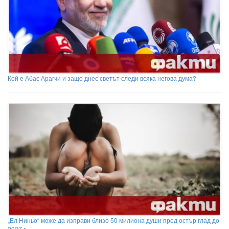
Кой е Абас Арагчи и защо днес светът следи всяка негова дума?
„Ел Ниньо“ може да изправи близо 50 милиона души пред остър глад до
2027 г.