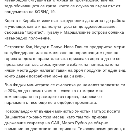
задълбочаващата се криза, което се случва за първи път от
пандемията на КОВИД-19.
Хората в Кирибати изпитват затруднения да стигнат до работа
и училище, както и да получат достъп до здравеопазване,
съобщава "Каритас". Тувалу и Маршаловите острови обявиха
извънредно положение.
Островите Кук, Науру и Папуа-Нова Гвинея предприеха мерки
за субсидиране или намаляване на нарастващите цени на
горивата, докато правителствата призоваха хората да не се
презапасяват със стоки, купени в изблик на паника, като на
някои места дори налагат таван на броя продукти от един вид,
които даден потребител може да си купи.
Във Фиджи министрите се съгласиха да намалят заплатите си
с 20%, за да поемат част от тежестта от мерките за
компенсиране на разходите за горива, въпреки че
парламентът все още не е одобрил промяната.
Новозеландският външен министър Уинстън Питърс посети
Вашингтон по-рано този месец, като там той призова
държавния секретар на САЩ Марко Рубио да обърне
внимание на доставките на горива за Тихоокеанския регион, а