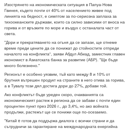
Изострянето на икономическата ситуация в Папуа-Нова
Гвинея, където почти от 40% от населението живее под
линията на бедност, е симптом за по-сериозна заплаха за
тихоокеанските държави, които са силно зависими от вноса на
горива и от връзките по море и въздух с останалата част от
света.
"Дори и прекратяването на огъня да се запази, ще отнеме
време преди цените да се понижат до стойностите отпреди
началото на конфликта“, заяви Абдул Абиад, заместник главен
икономист в Азиатската банка за развитие (АБР). "Ще бъде
много болезнено."
Регионът е особено уязвим, тъй като между 8 и 10% от
брутния вътрешен продукт на страните в него отива за горива,
а в Тувалу този дял достига дори до 27%, добави той.
Ако конфликтът бъде уреден скоро, очакванията са
икономическият растеж в региона да се забави с почти един
процентен пункт през 2026 г., до 3,4%, но ако войната
продължи, растежът ще се понижи още по-осезаемо.
"Китай e готов да поддържа диалога с всички страни и да
сътрудничи за гарантиране на международната енергийна