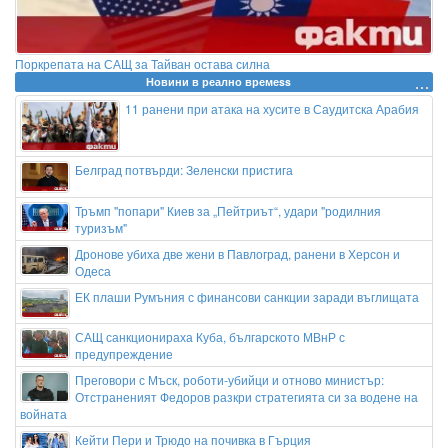
Поркрепата на САЩ за Тайван остава силна
Новини в реално времеss
11 ранени при атака на хусите в Саудитска Арабия
Белград потвърди: Зеленски пристига
Тръмп "попари" Киев за „Пейтриът“, удари "родилния
туризъм"
Дронове убиха две жени в Павлоград, ранени в Херсон и
Одеса
ЕК плаши Румъния с финансови санкции заради въглищата
САЩ санкционираха Куба, българското МВнР с
предупреждение
Преговори с Мъск, роботи-убийци и отново министър:
Отстраненият Федоров разкри стратегията си за водене на
войната
Кейти Пери и Трюдо на почивка в Гърция