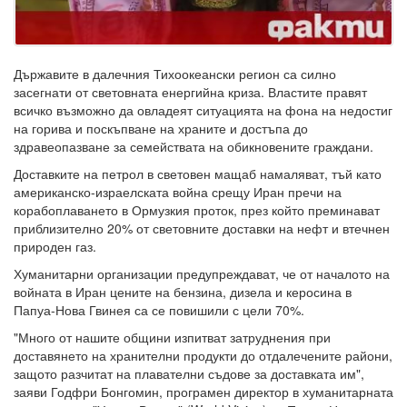
Държавите в далечния Тихоокеански регион са силно
засегнати от световната енергийна криза. Властите правят
всичко възможно да овладеят ситуацията на фона на недостиг
на горива и поскъпване на храните и достъпа до
здравеопазване за семействата на обикновените граждани.
Доставките на петрол в световен мащаб намаляват, тъй като
американско-израелската война срещу Иран пречи на
корабоплаването в Ормузкия проток, през който преминават
приблизително 20% от световните доставки на нефт и втечнен
природен газ.
Хуманитарни организации предупреждават, че от началото на
войната в Иран цените на бензина, дизела и керосина в
Папуа-Нова Гвинея са се повишили с цели 70%.
"Много от нашите общини изпитват затруднения при
доставянето на хранителни продукти до отдалечените райони,
защото разчитат на плавателни съдове за доставката им",
заяви Годфри Бонгомин, програмен директор в хуманитарната