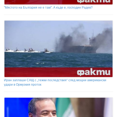
"Мястото на България не е там". А къде е, господин Радев?
Иран заплаши САЩ с „тежки последствия“ след мощни американски
удари в Ормузкия проток