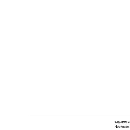
AlfaRSS 
Новините 