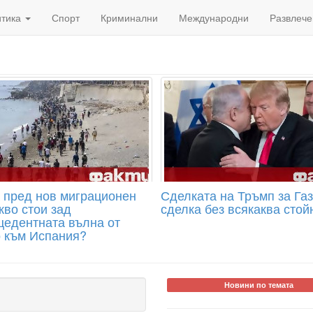
итика
Спорт
Криминални
Международни
Развлече
 пред нов миграционен
Сделката на Тръмп за Газ
кво стои зад
сделка без всякаква стой
цедентната вълна от
 към Испания?
Новини по темата