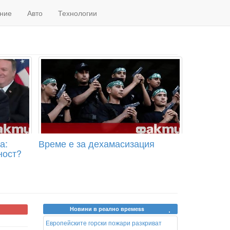
ние
Авто
Технологии
а:
Време е за дехамасизация
ност?
Новини в реално времеss
Европейските горски пожари разкриват