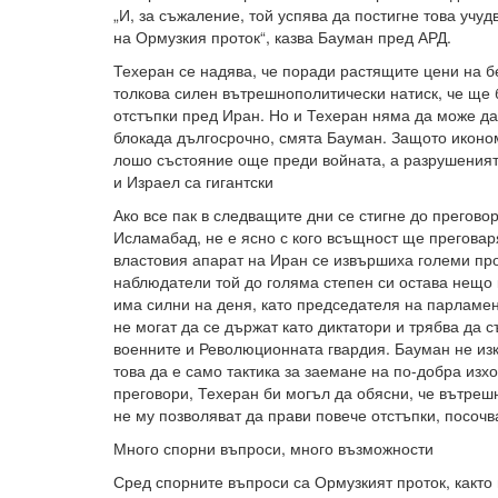
„И, за съжаление, той успява да постигне това учу
на Ормузкия проток“, казва Бауман пред АРД.
Техеран се надява, че поради растящите цени на 
толкова силен вътрешнополитически натиск, че ще
отстъпки пред Иран. Но и Техеран няма да може д
блокада дългосрочно, смята Бауман. Защото иконо
лошо състояние още преди войната, а разрушения
и Израел са гигантски
Ако все пак в следващите дни се стигне до прегово
Исламабад, не е ясно с кого всъщност ще преговар
властовия апарат на Иран се извършиха големи пр
наблюдатели той до голяма степен си остава нещо к
има силни на деня, като председателя на парламе
не могат да се държат като диктатори и трябва да с
военните и Революционната гвардия. Бауман не из
това да е само тактика за заемане на по-добра изхо
преговори, Техеран би могъл да обясни, че вътреш
не му позволяват да прави повече отстъпки, посочв
Много спорни въпроси, много възможности
Сред спорните въпроси са Ормузкият проток, както