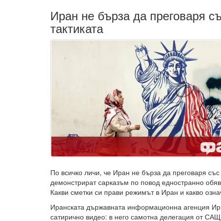
Иран не бърза да преговаря с
тактиката
По всичко личи, че Иран не бърза да преговаря съ
демонстрират сарказъм по повод едностранно обя
Какви сметки си прави режимът в Иран и какво означ
Иранската държавната информационна агенция Ирн
сатирично видео: в него самотна делегация от СА