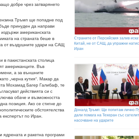
дващо добре чрез затварянето
бензина Тръмп ще попадне под
 бъде принуден да направи
а издържи американската
Страните от Персийския залив иска
миката на страната беше в
Китай, не от САЩ, да упражни натис
та от въздушните удари на САЩ
Иран
ри в пакистанската столица
ят американците. Във
омени, а за външните
ато „черна кутия“. Макар да
нта Мохамад Багер Галибаф, те
ъгласуват действията си с
ключва обаче и възможността
дна позиция. Ако се стигне до
нополитическите обстоятелства
Доналд Тръмп: Ще попитам лично П
дали помага на Техеран със сатели
а експертът по Иран.
насочване на ударите
 и ядрената и ракетна програми