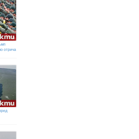
комисия за борба с трафика на хора ще
сключат меморандум за сътрудничество
Неканени гости: Капибари обиколиха
сградата на парламента в Бразилия
(ВИДЕО)
ъмп
во отрича
пред