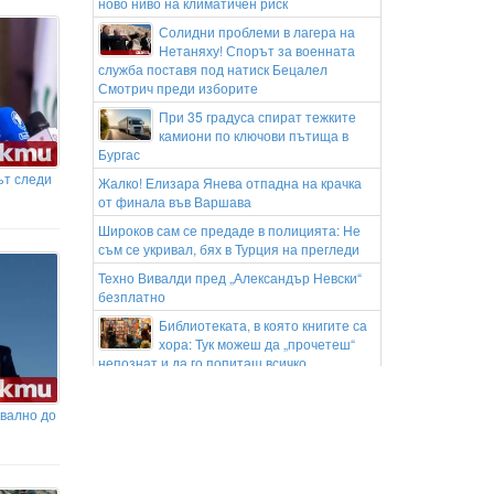
ново ниво на климатичен риск
Солидни проблеми в лагера на
Нетаняху! Спорът за военната
служба поставя под натиск Бецалел
Смотрич преди изборите
При 35 градуса спират тежките
камиони по ключови пътища в
Бургас
ът следи
Жалко! Елизара Янева отпадна на крачка
от финала във Варшава
Широков сам се предаде в полицията: Не
съм се укривал, бях в Турция на прегледи
Техно Вивалди пред „Александър Невски“
безплатно
Библиотеката, в която книгите са
хора: Тук можеш да „прочетеш“
непознат и да го попиташ всичко
Нова съдебна драма за Блейк
Лайвли: Искат нов разпит за
квално до
съдебните разходи
Държавната агенция за
бежанците и Националната