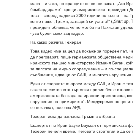
маса – и чака, но иранците не се появяват. „Ако Ир
бомбардираме“, крещи американският президент Д
това – според надписа 2000 години по-късно – на 
която пише „Тръмп, затваряй си устата!“ („Shut up,
президент обявява, че по молба на Пакистан удълж
чува бурен смях зад кадър.
На какво разчита Техеран
Това видео има за цел да покаже за пореден път, 
да преговарят, пише германската обществена медия
иранското външно министерство Исмаил Багаи, ко
за липсата на мирно споразумение – и по-специал
съобщения, идващи от САЩ, и многото нарушения 
Един от спорните въпроси между САЩ и Иран е този
важен за световната търговия пролив беше отново 
американската блокада на ирански пристанища, кое
нарушение на примирието“. Междувременно цените
се покачват, посочва АРД.
Техеран иска да изтласка Тръмп в отбрана
Експертът по Иран Бауке Бауман от германската фо
Техеран печели време. Неговата стратегия е да се 