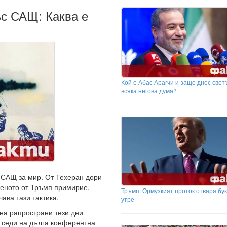
ъс САЩ: Каква е
Кой е Абас Арагчи и защо днес свет
всяка негова дума?
с САЩ за мир. От Техеран дори
веното от Тръмп примирие.
Тръмп: Ормузкият проток отваря бу
ава тази тактика.
утре
а рапространи тези дни
Щ седи на дълга конферентна