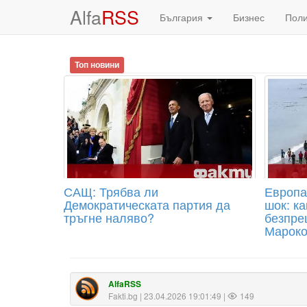
Alfa
RSS
България
Бизнес
Пол
Топ новини
САЩ: Трябва ли
Европа
Демократическата партия да
шок: ка
тръгне наляво?
безпре
Мароко
AlfaRSS
Fakti.bg
| 23.04.2026 19:01:49 |
149