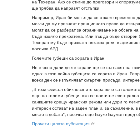
на Техеран. Ако се стигне до преговори и споразум
ще трябва да направят отстъпки.
Например, Иран би могъл да се откаже временно д
могли да му признаят принципното право да извър
могат да се разберат за ограничаване на обсега на
бъде изцяло прекратена. Или пък да бъде отворен 
Техеран му бъде призната някаква роля в админист
посочва АРД.
Големите губещи са хората в Иран
Не е ясно дали двете страни ще се съгласят на та
едно: в тази война губещите са хората в Иран. Репр
всеки ден се изпълняват смъртни присъди, интерне
„В този смисъл обикновените хора вече са големите
още по-големи губещи, ако се постигне евентуална 
санкциите срещу иранския режим или дори го леги
интереси остават на заден план и, за съжаление, в
място в дебата“, посочва още Бауке Бауман пред 
Прочети цялата публикация