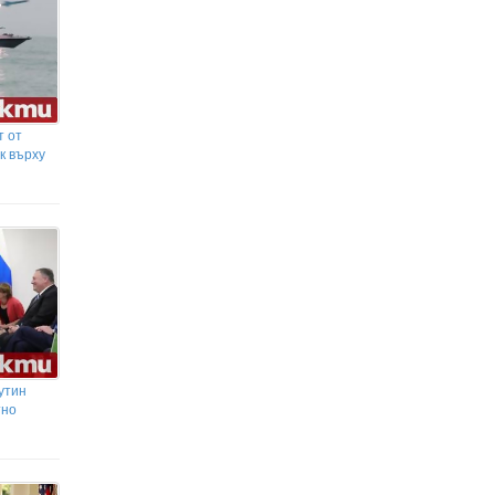
т от
к върху
утин
тно