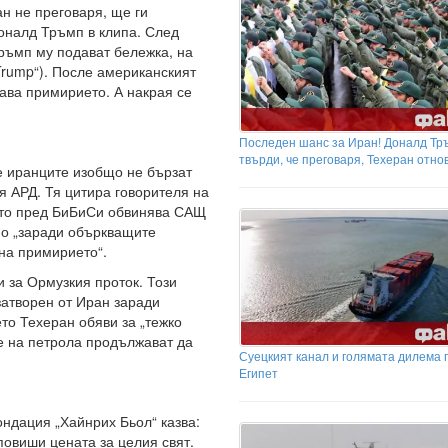
ан не преговаря, ще ги
оналд Тръмп в клипа. След
Тръмп му подават бележка, на
 Trump“). После американският
ава примирието. А накрая се
Последен шанс за Иран! Доналд Тр
твърди, че преговаря, Техеран отно
че иранците изобщо не бързат
 АРД. Тя цитира говорителя на
йто пред БиБиСи обвинява САЩ
но „заради объркващите
на примирието“.
 за Ормузкия проток. Този
затворен от Иран заради
то Техеран обяви за „тежко
 на петрола продължават да
Суецкият канал и голямата дилема 
Египет
ндация „Хайнрих Бьол“ казва:
повиши цената за целия свят.