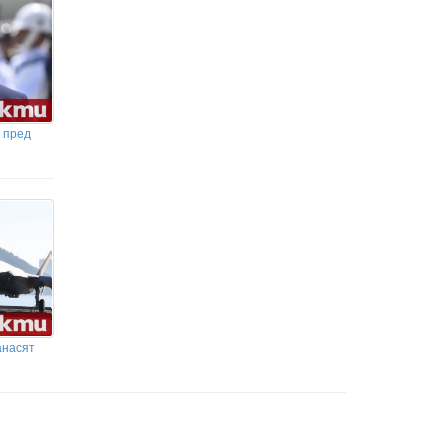
 пред
анасят