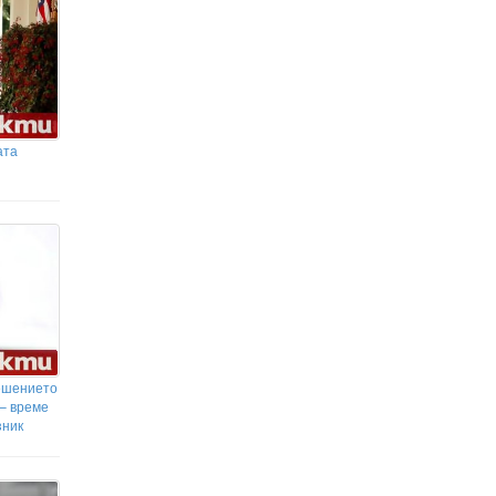
ата
ешението
 – време
зник