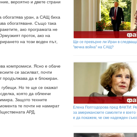
ение, вероятно и двете страни
а обогатява уран, а САЩ биха
шва обогатяване. Също така
 ракетите, ако програмата не
Ормузкият проток, ако на
рирането на този воден път,
Ще се превърне ли Иран в следващ
"вечна война" на САЩ?
кива компромиси. Ясно е обаче
есиите се засилват, почти
т продължава да е блокиран.
 губещи. Но те ще се окажат
сделка, която да облекчи
тимира. Защото техните
 момента те почти не намират
Елена Поптодорова пред ФАКТИ: Р
обществената АРД.
за американските самолети е взето
е да покажем, че сме надежден съю