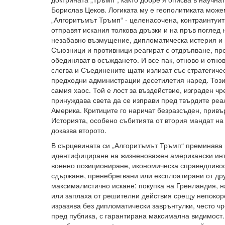
Борислав Цеков. Логиката му е геополитиката може
„Алгоритъмът Тръмп“ - целенасочена, контраинтуити
отправят искания толкова дръзки и на пръв поглед 
незабавно възмущение, дипломатическа истерия и 
Съюзници и противници реагират с отдръпване, пр
обединяват в осъждането. И все пак, отново и отнов
слегва и Съединените щати излизат със стратегиче
предходни администрации десетилетия наред. Този
самия хаос. Той е лост за въздействие, изграден чр
принуждава света да се изправи пред твърдите реал
Америка. Критиците го наричат безразсъден, привъ
Историята, особено събитията от втория мандат на
доказва второто.
В сърцевината си „Алгоритъмът Тръмп“ преминава п
идентифициране на жизненоважен американски инте
военно позициониране, икономическа справедливос
сдържане, пренебрегвани или експлоатирани от др
максималистично искане: покупка на Гренландия, н
или заплаха от решителни действия срещу непокор
изразява без дипломатически заврънтулки, често 
пред публика, с гарантирана максимална видимост.