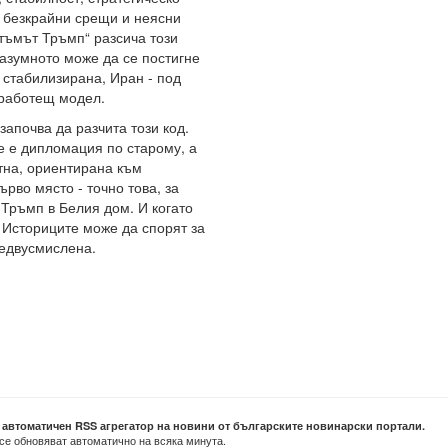
- безкрайни срещи и неясни
итъмът Тръмп“ разсича този
разумното може да се постигне
 стабилизирана, Иран - под
а работещ модел.
апочва да разчита този код.
е е дипломация по старому, а
ктна, ориентирана към
рво място - точно това, за
Тръмп в Белия дом. И когато
 Историците може да спорят за
недвусмислена.
е автоматичен RSS агрегатор на новини от българските новинарски портали.
се обновяват автоматично на всяка минута.