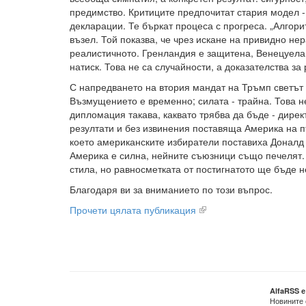
предимство. Критиците предпочитат стария модел 
декларации. Те бъркат процеса с прогреса. „Алгор
възел. Той показва, че чрез искане на привидно не
реалистичното. Гренландия е защитена, Венецуела
натиск. Това не са случайности, а доказателства з
С напредването на втория мандат на Тръмп светът з
Възмущението е временно; силата - трайна. Това н
дипломация такава, каквато трябва да бъде - дире
резултати и без извинения поставяща Америка на пъ
което американските избиратели поставиха Доналд 
Америка е силна, нейните съюзници също печелят.
стила, но равносметката от постигнатото ще бъде 
Благодаря ви за вниманието по този въпрос.
Прочети цялата публикация
AlfaRSS 
Новините 