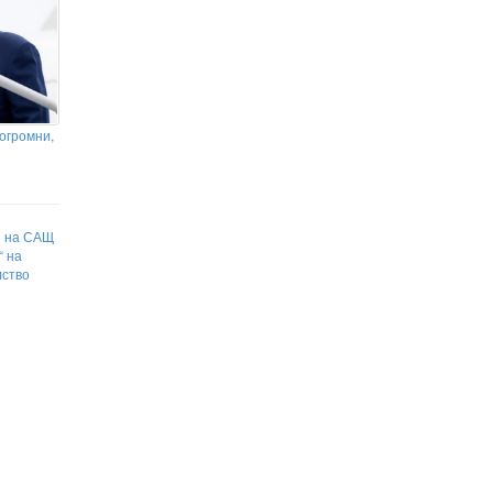
огромни,
и на САЩ
“ на
лство