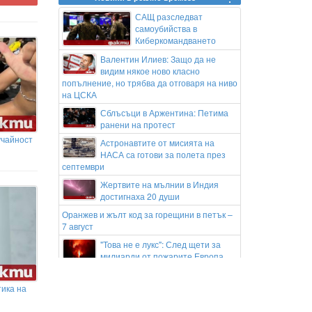
САЩ разследват
самоубийства в
Киберкомандването
Валентин Илиев: Защо да не
видим някое ново класно
попълнение, но трябва да отговаря на ниво
на ЦСКА
Сблъсъци в Аржентина: Петима
ранени на протест
учайност
Астронавтите от мисията на
НАСА са готови за полета през
септември
Жертвите на мълнии в Индия
достигнаха 20 души
Оранжев и жълт код за горещини в петък –
7 август
"Това не е лукс": След щети за
милиарди от пожарите Европа
настоява за инвестиции в природата
11 ранени при атака на хусите в
ика на
Саудитска Арабия