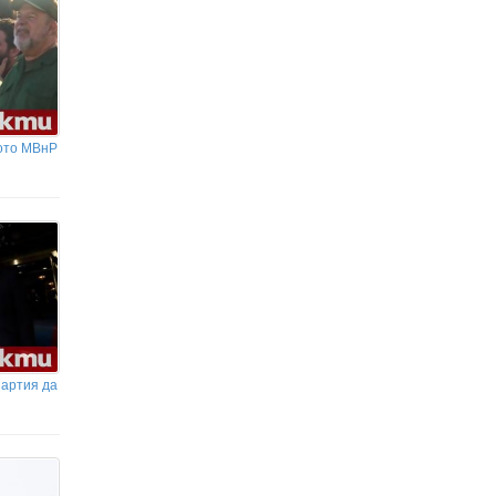
ото МВнР
партия да