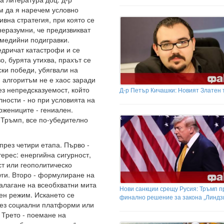
м да я наречем условно
вна стратегия, при която се
неразумни, че предизвикват
медийни подигравки.
едричат катастрофи и се
о, бурята утихва, прахът се
ски победи, убягвали на
 алгоритъм не е хаос заради
ез непредсказуемост, който
Д-р Петър Кичашки: Новият Златен 
ности - но при условията на
ржениците - гениален.
 Тръмп, все по-убедително
рез четири етапа. Първо -
рес: енергийна сигурност,
т или геополитическо
уги. Второ - формулиране на
алагане на всеобхватни мита
Нови санкции срещу Русия: Тръмп п
ен режим. Искането се
финално решение за закона „Линдз
чрез социални платформи или
 Трето - поемане на