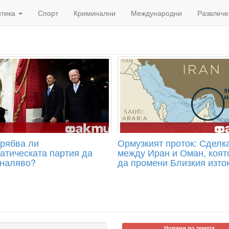
итика
Спорт
Криминални
Международни
Развлече
рябва ли
Ормузкият проток: Сделк
атическата партия да
между Иран и Оман, коят
 наляво?
да промени Близкия изто
Новини по темата