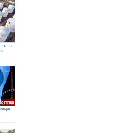
 светът
иза
 удари