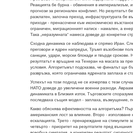
Реакцията бе бурна - обвинения в империализъм, 
прогнози за регионален конфликт. Но резултатът б
разклатен, започна преход, инфраструктурата бе в
приходи - пренасочени към икономическо възстано
ограничен, миграционният натиск - намален, а енер
Така „неразумната“ намеса доведе до конкретни стр
Сходна динамика се наблюдава и спрямо Иран. Сле
преговори и ядрен напредък, Тръмп възобнови поли
санкции, удари, морски блокади и твърди срокове.
резултатът е връщане на Техеран на масата за пре
условия. Алгоритъмът подсказва, че финалът ще б
развръзка, която ограничава ядрената заплаха и ст
Успехът на този подход не се изчерпва с тези случ
НАТО доведе до увеличени военни разходи. Авраа
динамиката в Близкия изток. Търговските споразум
последваха същия модел - заплаха, възмущение, п
Какво обяснява ефективността на алгоритъма? Пър
американския лост за влияние. Второ - използване 
ескалацията. Трето - пренареждане на стимулите з
четвърто - приоритет на резултатите пред външния
всеобща симпатия, а конкретен резултат: сигурност