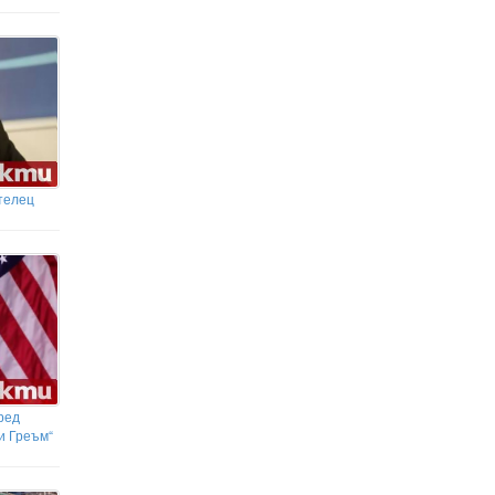
Белград потвърди: Зеленски
пристига
Тръмп "попари" Киев за
„Пейтриът“, удари "родилния
туризъм"
телец
ред
и Греъм“