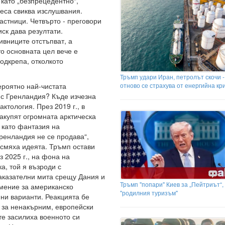
 като „безпрецедентно“,
реса свиква изслушвания.
частници. Четвърто - преговори
ск дава резултати.
ивниците отстъпват, а
о основната цел вече е
подкрепа, отколкото
Тръмп удари Иран, петролът скочи -
ероятно най-чистата
отново се страхува от енергийна кр
 с Гренландия? Къде изчезна
ктология. През 2019 г., в
акупят огромната арктическа
 като фантазия на
ренландия не се продава“,
осмяха идеята. Тръмп остави
 2025 г., на фона на
а, той я възроди с
аказателни мита срещу Дания и
Тръмп "попари" Киев за „Пейтриът“,
умение за американско
"родилния туризъм"
нни варианти. Реакцията бе
 за ненакърним, европейски
те засилиха военното си