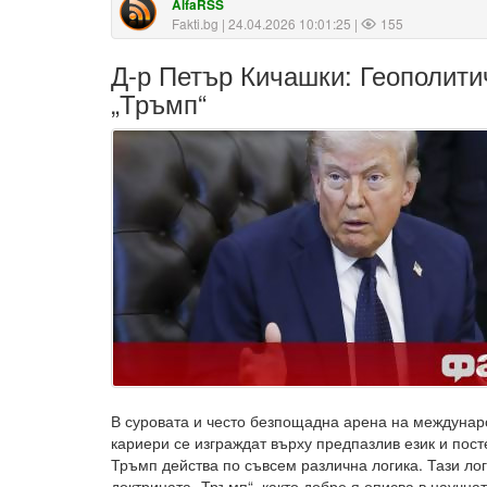
AlfaRSS
Fakti.bg
| 24.04.2026 10:01:25 |
155
Д-р Петър Кичашки: Геополити
„Тръмп“
В суровата и често безпощадна арена на междунар
кариери се изграждат върху предпазлив език и пос
Тръмп действа по съвсем различна логика. Тази ло
доктрината „Тръмп“, както добре я описва в научнат