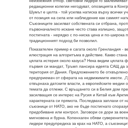
неизбежния отпор: световни лидери го заклеймяват
редакционни колегии негодуват, опозицията в Конг
Шумът е целта - той усилва натиска върху всички у
от позиция на сила или наблюдение как самият нати
Съюзниците засилват собствената си отбрана, прот
първоначалното искане често става излишно, защот
постигната - нерядко с по-ниска цена и по-широка 
традиционният подход би позволил.
Показателен пример е сагата около Гренландия - в
илюстрация на алгоритъма в действие. Какво стана
цялата истерия около казуса? Нека видим цялата фа
първия си мандат, Тръмп лансира идеята САЩ да з
територия от Дания. Предложението бе отхвърлено
предприемач от сферата на недвижимите имоти. „Г
отвърнаха датските власти, а европейските медии 
темата да отлежи. С връщането си в Белия дом през
засилващия се интерес на Русия и Китай към Арктик
характерната си прямота. Последваха заплахи от н
съюзници от НАТО, ако не бъде постигнато спораз
придобиване или контрол. Заговори се дори за вое
мигновена и бурна. Копенхаген обяви суверенитета
лидери предупредиха за крах на НАТО, а съюзници