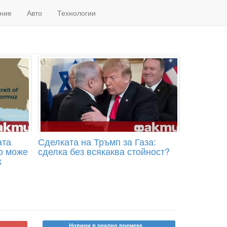
ние
Авто
Технологии
ата
Сделката на Тръмп за Газа:
о може
сделка без всякаква стойност?
к
Новини в реално времеss