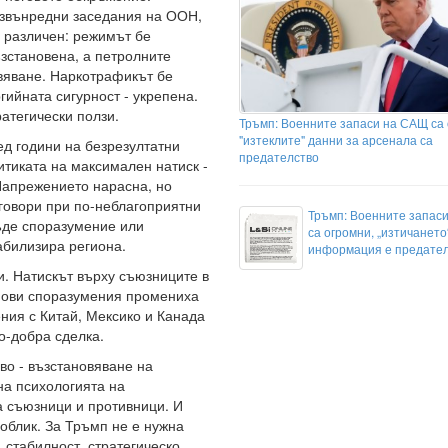
извънредни заседания на ООН,
е различен: режимът бе
ъзстановена, а петролните
вяване. Наркотрафикът бе
гийната сигурност - укрепена.
атегически ползи.
Тръмп: Военните запаси на САЩ са 
"изтеклите" данни за арсенала са
д години на безрезултатни
предателство
тиката на максимален натиск -
 Напрежението нарасна, но
говори при по-неблагоприятни
Тръмп: Военните запас
ъде споразумение или
са огромни, „изтичането
абилизира региона.
информация е предате
аи. Натискът върху съюзниците в
мови споразумения промениха
ения с Китай, Мексико и Канада
о-добра сделка.
во - възстановяване на
на психологията на
а съюзници и противници. И
 облик. За Тръмп не е нужна
, стабилност, стратегическо