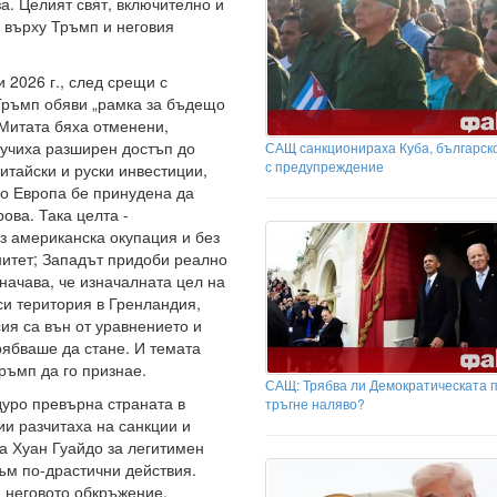
за. Целият свят, включително и
 върху Тръмп и неговия
 2026 г., след срещи с
Тръмп обяви „рамка за бъдещо
Митата бяха отменени,
лучиха разширен достъп до
САЩ санкционираха Куба, българск
с предупреждение
итайски и руски инвестиции,
о Европа бе принудена да
ова. Така целта -
ез американска окупация и без
итет; Западът придоби реално
начава, че изначалната цел на
си територия в Гренландия,
ия са вън от уравнението и
рябваше да стане. И темата
ръмп да го признае.
САЩ: Трябва ли Демократическата 
уро превърна страната в
тръгне наляво?
и разчитаха на санкции и
а Хуан Гуайдо за легитимен
ъм по-драстични действия.
 неговото обкръжение.