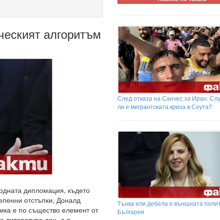
ческият алгоритъм
След отказа на Санчес за Иран: Сл
ли е мигрантската криза в Сеута?
одната дипломация, където
тепенни отстъпки, Доналд
Тънка или дебела е външната полит
гика е по същество елемент от
България
а литература доц. д-р