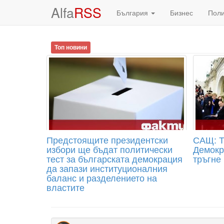
Alfa
RSS
България
Бизнес
Пол
Топ новини
Предстоящите президентски
САЩ: Т
избори ще бъдат политически
Демокр
тест за българската демокрация
тръгне
да запази институционалния
баланс и разделението на
властите