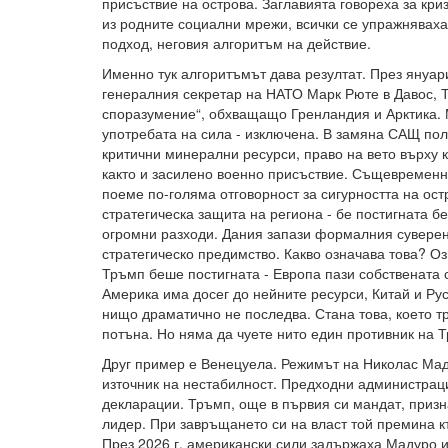
присъствие на острова. Заглавията говореха за кри
из родните социални мрежи, всички се упражняваха
подход, неговия алгоритъм на действие.
Именно тук алгоритъмът дава резултат. През януари
генералния секретар на НАТО Марк Рюте в Давос, 
споразумение“, обхващащо Гренландия и Арктика. 
употребата на сила - изключена. В замяна САЩ по
критични минерални ресурси, право на вето върху к
както и засилено военно присъствие. Същевременн
поеме по-голяма отговорност за сигурността на остр
стратегическа защита на региона - бе постигната б
огромни разходи. Дания запази формалния суверен
стратегическо предимство. Какво означава това? Оз
Тръмп беше постигната - Европа пази собствената 
Америка има досег до нейните ресурси, Китай и Рус
нищо драматично не последва. Стана това, което т
потъна. Но няма да чуете нито един противник на Т
Друг пример е Венецуела. Режимът на Николас Мад
източник на нестабилност. Предходни администраци
декларации. Тръмп, още в първия си мандат, призн
лидер. При завръщането си на власт той премина к
През 2026 г. американски сили задържаха Мадуро и