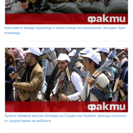
Насилието между израелци и палестинци на окупирания Западен бряг
ескалира
Хусите обявиха морска блокада на Саудитска Арабия, криеща опасност
от разрастване на войната