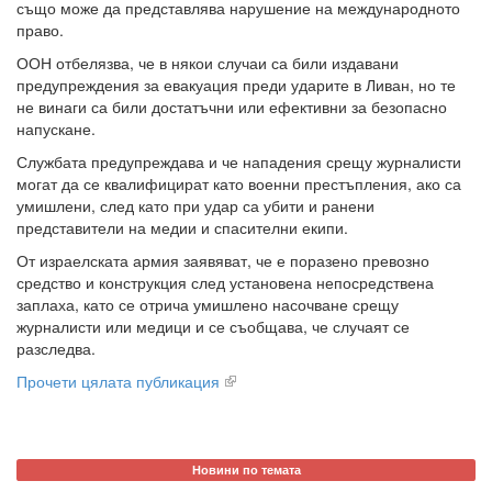
също може да представлява нарушение на международното
право.
ООН отбелязва, че в някои случаи са били издавани
предупреждения за евакуация преди ударите в Ливан, но те
не винаги са били достатъчни или ефективни за безопасно
напускане.
Службата предупреждава и че нападения срещу журналисти
могат да се квалифицират като военни престъпления, ако са
умишлени, след като при удар са убити и ранени
представители на медии и спасителни екипи.
От израелската армия заявяват, че е поразено превозно
средство и конструкция след установена непосредствена
заплаха, като се отрича умишлено насочване срещу
журналисти или медици и се съобщава, че случаят се
разследва.
Прочети цялата публикация
Новини по темата