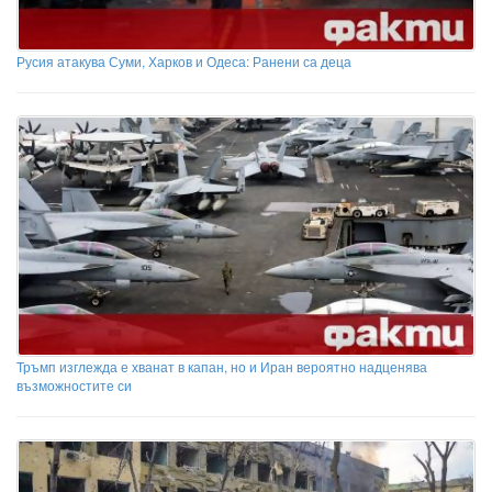
Русия атакува Суми, Харков и Одеса: Ранени са деца
Тръмп изглежда е хванат в капан, но и Иран вероятно надценява
възможностите си