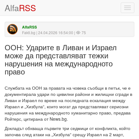
Alfa
RSS
Toggl
navig
AlfaRSS
Fakti.bg
| 24.04.2026 16:54:00 |
75
ООН: Ударите в Ливан и Израел
може да представляват тежки
нарушения на международното
право
Службата на ООН за правата на човека съобщи в петък, че е
документирала удари по цивилни райони и жилищни сгради в
Ливан и Израел по време на последната ескалация между
Израел и „Хизбула“, които могат да представляват сериозни
нарушения на международното хуманитарно право, предава
Ройтерс, цитирана от News.bg.
Докладът обхваща първите три седмици от конфликта, който
започва след атаки на „Хизбула“ срещу Израел на 2 март,