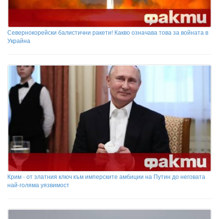
Севернокорейски балистични ракети! Какво означава това за войната в
Украйна
Крим - от златния ключ към имперските амбиции на Путин до неговата
най-голяма уязвимост