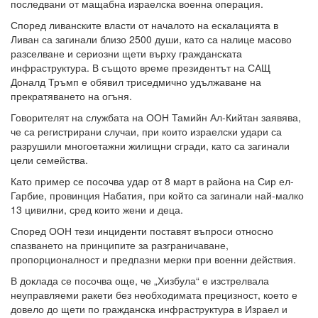
последвани от мащабна израелска военна операция.
Според ливанските власти от началото на ескалацията в
Ливан са загинали близо 2500 души, като са налице масово
разселване и сериозни щети върху гражданската
инфраструктура. В същото време президентът на САЩ
Доналд Тръмп е обявил триседмично удължаване на
прекратяването на огъня.
Говорителят на службата на ООН Тамийн Ал-Кийтан заявява,
че са регистрирани случаи, при които израелски удари са
разрушили многоетажни жилищни сгради, като са загинали
цели семейства.
Като пример се посочва удар от 8 март в района на Сир ел-
Гарбие, провинция Набатия, при който са загинали най-малко
13 цивилни, сред които жени и деца.
Според ООН тези инциденти поставят въпроси относно
спазването на принципите за разграничаване,
пропорционалност и предпазни мерки при военни действия.
В доклада се посочва още, че „Хизбула“ е изстрелвала
неуправляеми ракети без необходимата прецизност, което е
довело до щети по гражданска инфраструктура в Израел и