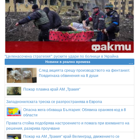
"Целенасочена стратегия": руските удари по болници в Украйна
Новини в реално времеss
След акцията срещу производството на фентанил:
Повдигнаха обвинения на 8 души
Пожар пламна край АМ „Тракия“
Западнонилската треска се разпространява в Европа
Опасна жега обхваща България: Обявиха оранжев код в 8
области
Правата стойка подобрява настроението и помага при вземането на
решения, разкрива проучване
Пожар на АМ „Тракия“ край Велинград, движението се