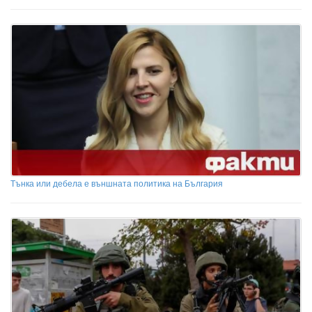
Тънка или дебела е външната политика на България