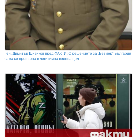
Ген. Димитър Шивиков пред ФАКТИ: С решението за „Безмер“ България
сама се превърна в легитимна военна цел