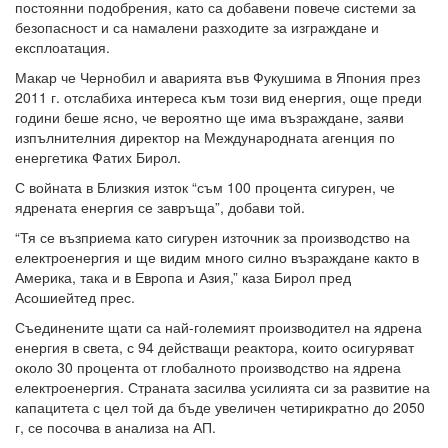
постоянни подобрения, като са добавени повече системи за
безопасност и са намалени разходите за изграждане и
експлоатация.
Макар че Чернобил и аварията във Фукушима в Япония през
2011 г. отслабиха интереса към този вид енергия, още преди
години беше ясно, че вероятно ще има възраждане, заяви
изпълнителния директор на Международната агенция по
енергетика Фатих Бирол.
С войната в Близкия изток “съм 100 процента сигурен, че
ядрената енергия се завръща”, добави той.
“Тя се възприема като сигурен източник за производство на
електроенергия и ще видим много силно възраждане както в
Америка, така и в Европа и Азия,” каза Бирол пред
Асошиейтед прес.
Съединените щати са най-големият производител на ядрена
енергия в света, с 94 действащи реактора, които осигуряват
около 30 процента от глобалното производство на ядрена
електроенергия. Страната засилва усилията си за развитие на
капацитета с цел той да бъде увеличен четирикратно до 2050
г, се посочва в анализа на АП.