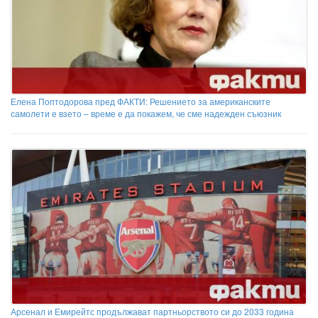
Елена Поптодорова пред ФАКТИ: Решението за американските
самолети е взето – време е да покажем, че сме надежден съюзник
Арсенал и Емирейтс продължават партньорството си до 2033 година