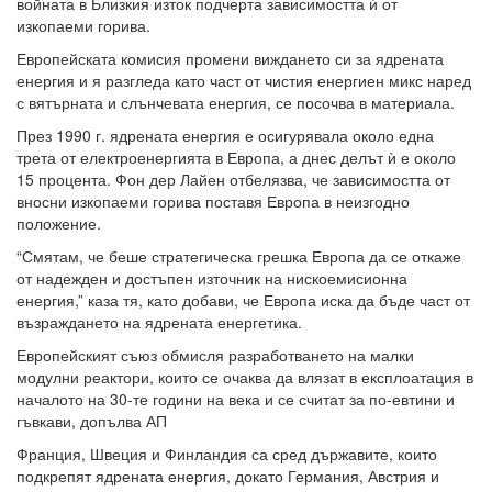
войната в Близкия изток подчерта зависимостта ѝ от
изкопаеми горива.
Европейската комисия промени виждането си за ядрената
енергия и я разгледа като част от чистия енергиен микс наред
с вятърната и слънчевата енергия, се посочва в материала.
През 1990 г. ядрената енергия е осигурявала около една
трета от електроенергията в Европа, а днес делът ѝ е около
15 процента. Фон дер Лайен отбелязва, че зависимостта от
вносни изкопаеми горива поставя Европа в неизгодно
положение.
“Смятам, че беше стратегическа грешка Европа да се откаже
от надежден и достъпен източник на нискоемисионна
енергия,” каза тя, като добави, че Европа иска да бъде част от
възраждането на ядрената енергетика.
Европейският съюз обмисля разработването на малки
модулни реактори, които се очаква да влязат в експлоатация в
началото на 30-те години на века и се считат за по-евтини и
гъвкави, допълва АП
Франция, Швеция и Финландия са сред държавите, които
подкрепят ядрената енергия, докато Германия, Австрия и