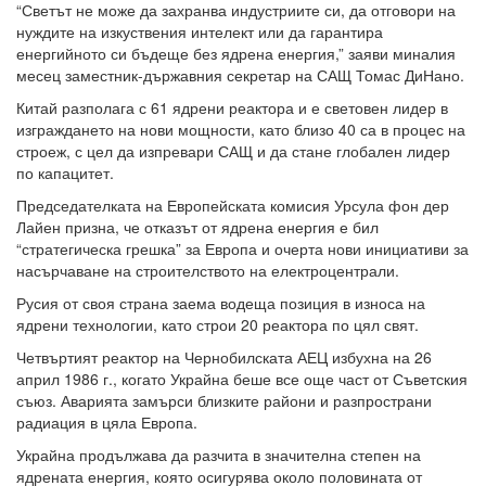
“Светът не може да захранва индустриите си, да отговори на
нуждите на изкуствения интелект или да гарантира
енергийното си бъдеще без ядрена енергия,” заяви миналия
месец заместник-държавния секретар на САЩ Томас ДиНано.
Китай разполага с 61 ядрени реактора и е световен лидер в
изграждането на нови мощности, като близо 40 са в процес на
строеж, с цел да изпревари САЩ и да стане глобален лидер
по капацитет.
Председателката на Европейската комисия Урсула фон дер
Лайен призна, че отказът от ядрена енергия е бил
“стратегическа грешка” за Европа и очерта нови инициативи за
насърчаване на строителството на електроцентрали.
Русия от своя страна заема водеща позиция в износа на
ядрени технологии, като строи 20 реактора по цял свят.
Четвъртият реактор на Чернобилската АЕЦ избухна на 26
април 1986 г., когато Украйна беше все още част от Съветския
съюз. Аварията замърси близките райони и разпространи
радиация в цяла Европа.
Украйна продължава да разчита в значителна степен на
ядрената енергия, която осигурява около половината от