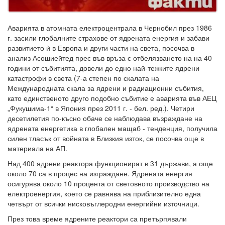
Аварията в атомната електроцентрала в Чернобил през 1986
г. засили глобалните страхове от ядрената енергия и забави
развитието ѝ в Европа и други части на света, посочва в
анализ Асошиейтед прес във връза с отбелязването на на 40
години от събитията, довели до едно най-тежките ядрени
катастрофи в света (7-а степен по скалата на
Международната скала за ядрени и радиационни събития,
като единственото друго подобно събитие е аварията във АЕЦ
„Фукушима-1“ в Япония през 2011 г. - бел. ред.). Четири
десетилетия по-късно обаче се наблюдава възраждане на
ядрената енергетика в глобален мащаб - тенденция, получила
силен тласък от войната в Близкия изток, се посочва още в
материала на АП.
Над 400 ядрени реактора функционират в 31 държави, а още
около 70 са в процес на изграждане. Ядрената енергия
осигурява около 10 процента от световното производство на
електроенергия, което се равнява на приблизително една
четвърт от всички нисковъглеродни енергийни източници.
През това време ядрените реактори са претърпявали