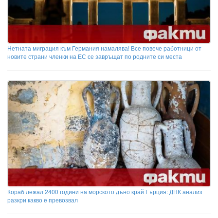
Нетната миграция към Германия намалява! Все повече работници от
новите страни членки на ЕС се завръщат по родните си места
Кораб лежал 2400 години на морското дъно край Гърция: ДНК анализ
разкри какво е превозвал