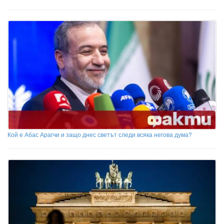
Кой е Абас Арагчи и защо днес светът следи всяка негова дума?