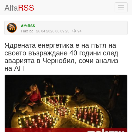
Alfa
RSS
Toggl
navig
AlfaRSS
Fakti.bg
| 26.04.2026 06:09:23 |
94
Ядрената енергетика е на пътя на
своето възраждане 40 години след
аварията в Чернобил, сочи анализ
на АП