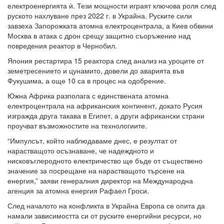
електроенергията ѝ. Тези мощности играят ключова роля след
руското нахлуване през 2022 г. в Украйна. Руските сили
завзеха Запорожката атомна електроцентрала, а Киев обвини
Москва в атака с дрон срещу защитно съоръжение над
повредения реактор в Чернобил.
Япония рестартира 15 реактора след анализ на уроците от
земетресението и цунамито, довели до аварията във
Фукушима, а още 10 са в процес на одобрение.
Южна Африка разполага с единствената атомна
електроцентрала на африканския континент, докато Русия
изгражда друга такава в Египет, а други африкански страни
проучват възможностите на технологиите.
“Импулсът, който наблюдаваме днес, е резултат от
нарастващото осъзнаване, че надеждното и
нисковъглеродното електричество ще бъде от съществено
значение за посрещане на нарастващото търсене на
енергия,” заяви генералния директор на Международна
агенция за атомна енергия Рафаел Гроси.
След началото на конфликта в Украйна Европа се опита да
намали зависимостта си от руските енергийни ресурси, но