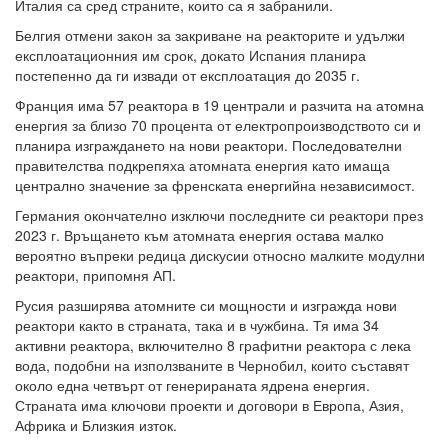
Италия са сред страните, които са я забранили.
Белгия отмени закон за закриване на реакторите и удължи
експлоатационния им срок, докато Испания планира
постепенно да ги извади от експлоатация до 2035 г.
Франция има 57 реактора в 19 централи и разчита на атомна
енергия за близо 70 процента от електропроизводството си и
планира изграждането на нови реактори. Последователни
правителства подкрепяха атомната енергия като имаща
централно значение за френската енергийна независимост.
Германия окончателно изключи последните си реактори през
2023 г. Връщането към атомната енергия остава малко
вероятно въпреки редица дискусии относно малките модулни
реактори, припомня АП.
Русия разширява атомните си мощности и изгражда нови
реактори както в страната, така и в чужбина. Тя има 34
активни реактора, включително 8 графитни реактора с лека
вода, подобни на използваните в Чернобил, които съставят
около една четвърт от генерираната ядрена енергия.
Страната има ключови проекти и договори в Европа, Азия,
Африка и Близкия изток.