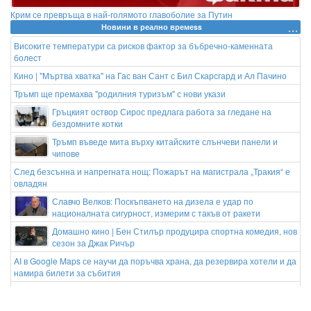
Крим се превръща в най-голямото главоболие за Путин
Новини в реално времеss
Високите температури са рисков фактор за бъбречно-каменната
болест
Кино | "Мъртва хватка" на Гас ван Сант с Бил Скарсгард и Ал Пачино
Тръмп ще премахва "родилния туризъм" с нови укази
Гръцкият оствор Сирос предлага работа за гледане на
бездомните котки
Тръмп въведе мита върху китайските слънчеви панели и
чипове
След безсънна и напрегната нощ: Пожарът на магистрала „Тракия“ е
овладян
Славчо Велков: Поскъпването на дизела е удар по
националната сигурност, измерим с такъв от ракети
Домашно кино | Бен Стилър продуцира спортна комедия, нов
сезон за Джак Ричър
AI в Google Maps се научи да поръчва храна, да резервира хотели и да
намира билети за събития
Успехът се гради върху правилната комбинация от технологии,
експертност и доверие