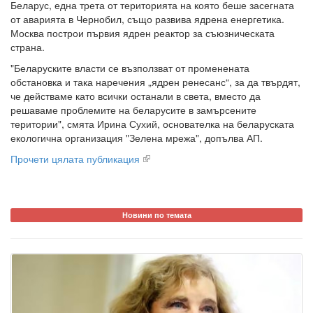
Беларус, една трета от територията на която беше засегната
от аварията в Чернобил, също развива ядрена енергетика.
Москва построи първия ядрен реактор за съюзническата
страна.
"Беларуските власти се възползват от променената
обстановка и така наречения „ядрен ренесанс“, за да твърдят,
че действаме като всички останали в света, вместо да
решаваме проблемите на беларусите в замърсените
територии", смята Ирина Сухий, основателка на беларуската
екологична организация "Зелена мрежа", допълва АП.
Прочети цялата публикация
Новини по темата