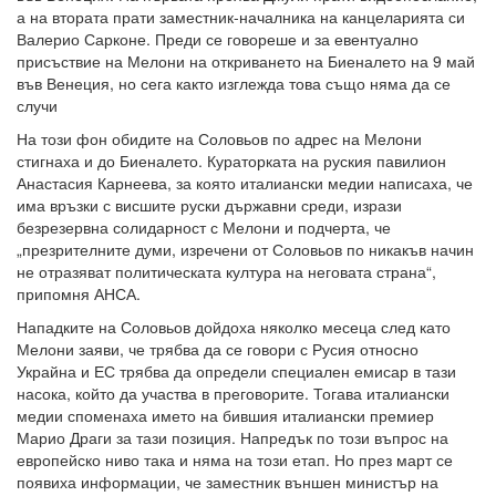
а на втората прати заместник-началника на канцеларията си
Валерио Сарконе. Преди се говореше и за евентуално
присъствие на Мелони на откриването на Биеналето на 9 май
във Венеция, но сега както изглежда това също няма да се
случи
На този фон обидите на Соловьов по адрес на Мелони
стигнаха и до Биеналето. Кураторката на руския павилион
Анастасия Карнеева, за която италиански медии написаха, че
има връзки с висшите руски държавни среди, изрази
безрезервна солидарност с Мелони и подчерта, че
„презрителните думи, изречени от Соловьов по никакъв начин
не отразяват политическата култура на неговата страна“,
припомня АНСА.
Нападките на Соловьов дойдоха няколко месеца след като
Мелони заяви, че трябва да се говори с Русия относно
Украйна и ЕС трябва да определи специален емисар в тази
насока, който да участва в преговорите. Тогава италиански
медии споменаха името на бившия италиански премиер
Марио Драги за тази позиция. Напредък по този въпрос на
европейско ниво така и няма на този етап. Но през март се
появиха информации, че заместник външен министър на