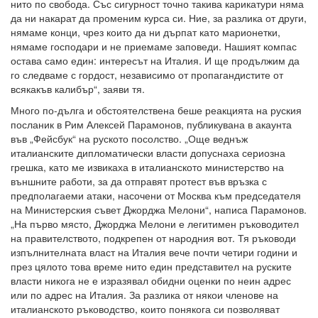
нито по свобода. Със сигурност точно такива карикатури няма
да ни накарат да променим курса си. Ние, за разлика от други,
нямаме конци, чрез които да ни дърпат като марионетки,
нямаме господари и не приемаме заповеди. Нашият компас
остава само един: интересът на Италия. И ще продължим да
го следваме с гордост, независимо от пропагандистите от
всякакъв калибър“, заяви тя.
Много по-дълга и обстоятелствена беше реакцията на руския
посланик в Рим Алексей Парамонов, публикувана в акаунта
във „Фейсбук“ на руското посолство. „Още веднъж
италианските дипломатически власти допуснаха сериозна
грешка, като ме извикаха в италианското министерство на
външните работи, за да отправят протест във връзка с
предполагаеми атаки, насочени от Москва към председателя
на Министерския съвет Джорджа Мелони“, написа Парамонов.
„На първо място, Джорджа Мелони е легитимен ръководител
на правителството, подкрепен от народния вот. Тя ръководи
изпълнителната власт на Италия вече почти четири години и
през цялото това време нито един представител на руските
власти никога не е изразявал обидни оценки по неин адрес
или по адрес на Италия. За разлика от някои членове на
италианското ръководство, които понякога си позволяват