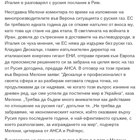
Италия е разговарял с руския посланик в Рим.
Неотдавна Мелони коментира по време на изложение на
винопроизводителите във Верона ситуацията с руския газ. ЕС
би трябвало идната година да се откаже напълно от вноса му,
като това ще стане на два етапа. В светлината на войната в
Иран, довела до сътресение в доставките на въглеводороди, в
Италия се чуха мнения, че ЕС няма да издържи без руски газ.
Клаудио Дескалци, главен изпълнителен директор на
италианския енергиен гигант ЕНИ, отправи призив към Европа
да преосмисли решението си за забрана на целия внос на газ
от Русия догодина, предаде АНСА. В отговор на този призив
във Верона Мелони заяви: "Дескалци е професионалист в
своята сфера и аз разбирам неговата гледна точка, но
продължавам да се надявам, че когато този въпрос изникне на
дневен ред, ще сме успели да постигнем мир в Украйна“, каза
Мелони. „Трябва да бъдем много внимателни как действаме
по отношение на руския газ“, допълни тя. „Не трябва да
забравяме, че икономическият натиск, който оказваме върху
Русия през последните години, е най-ефективното оръжие, с
което разполагаме, за изграждането на мир“, подчерта
Мелони, цитирана от АНСА и Ройтерс.
В кулоарите на срещата на върха в Кипър в петък Мелони