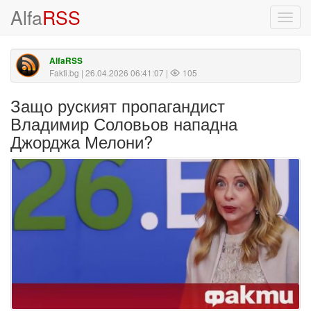
Alfa
RSS
Toggl
navig
AlfaRSS
Fakti.bg
| 26.04.2026 06:41:07 |
105
Защо руският пропагандист
Владимир Соловьов нападна
Джорджа Мелони?