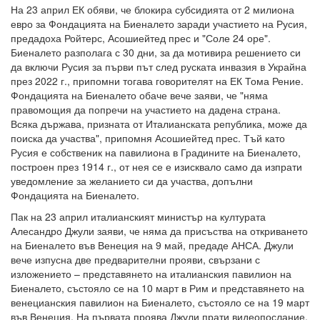
На 23 април ЕК обяви, че блокира субсидията от 2 милиона
евро за Фондацията на Биеналето заради участието на Русия,
предадоха Ройтерс, Асошиейтед прес и "Соле 24 оре".
Биеналето разполага с 30 дни, за да мотивира решението си
да включи Русия за първи път след руската инвазия в Украйна
през 2022 г., припомни тогава говорителят на ЕК Тома Рение.
Фондацията на Биеналето обаче вече заяви, че "няма
правомощия да попречи на участието на дадена страна.
Всяка държава, призната от Италианската република, може да
поиска да участва", припомня Асошиейтед прес. Тъй като
Русия е собственик на павилиона в Градините на Биеналето,
построен през 1914 г., от нея се е изисквало само да изпрати
уведомление за желанието си да участва, допълни
Фондацията на Биеналето.
Пак на 23 април италианският министър на културата
Алесандро Джули заяви, че няма да присъства на откриването
на Биеналето във Венеция на 9 май, предаде АНСА. Джули
вече изпусна две предварителни прояви, свързани с
изложението – представянето на италианския павилион на
Биеналето, състояло се на 10 март в Рим и представянето на
венецианския павилион на Биеналето, състояло се на 19 март
във Венеция. На първата проява Джули прати видеопослание,