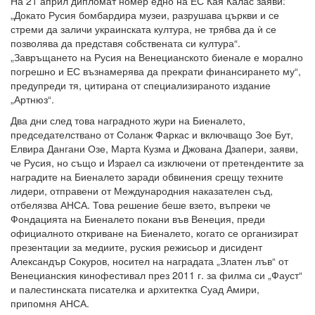
На 21 април дипломат номер едно на ЕС Кая Калас заяви:
„Докато Русия бомбардира музеи, разрушава църкви и се
стреми да заличи украинската култура, не трябва да ѝ се
позволява да представя собствената си култура“.
„Завръщането на Русия на Венецианското биенале е морално
погрешно и ЕС възнамерява да прекрати финансирането му“,
предупреди тя, цитирана от специализираното издание
„Артнюз“.
Два дни след това наградното жури на Биеналето,
председателствано от Соланж Фаркас и включващо Зое Бут,
Елвира Дангани Озе, Марта Кузма и Джована Дзапери, заяви,
че Русия, но също и Израел са изключени от претендентите за
наградите на Биеналето заради обвинения срещу техните
лидери, отправени от Международния наказателен съд,
отбелязва АНСА. Това решение беше взето, въпреки че
Фондацията на Биеналето покани във Венеция, преди
официалното откриване на Биеналето, когато се организират
презентации за медиите, руския режисьор и дисидент
Александър Сокуров, носител на наградата „Златен лъв“ от
Венецианския кинофестивал през 2011 г. за филма си „Фауст“
и палестинската писателка и архитектка Суад Амири,
припомня АНСА.