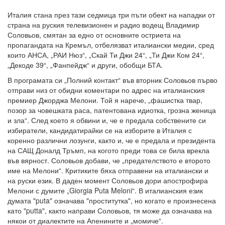
Италия стана през тази седмица три пъти обект на нападки от
страна на руския телевизионен и радио водещ Владимир
Соловьов, смятан за едно от основните остриета на
пропагандата на Кремъл, отбелязват италиански медии, сред
които АНСА, „РАИ Нюз“, „Скай Ти Джи 24“, „Ти Джи Ком 24“,
„Декоде 39“, „Фанпейдж“ и други, обобщи БТА.
В програмата си „Полний контакт“ във вторник Соловьов първо
отправи низ от обидни коментари по адрес на италианския
премиер Джорджа Мелони. Той я нарече, „фашистка твар,
позор за човешката раса, патентована идиотка, грозна женица
и зла“. След което я обвини и, че е предала собствените си
избиратели, кандидатирайки се на изборите в Италия с
коренно различни лозунги, както и, че е предала и президента
на САЩ Доналд Тръмп, на когото преди това се била врекла
във вярност. Соловьов добави, че „предателството е второто
име на Мелони“. Критиките бяха отправени на италиански и
на руски език. В даден момент Соловьов дори апострофира
Мелони с думите „Giorgia Puta Meloni“. В италианския език
думата "puta" означава "проститутка", но когато е произнесена
като "putta", както направи Соловьов, тя може да означава на
някои от диалектите на Апенините и „момиче“.