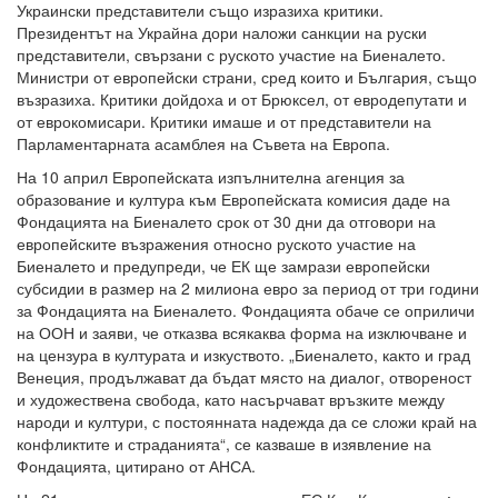
Украински представители също изразиха критики.
Президентът на Украйна дори наложи санкции на руски
представители, свързани с руското участие на Биеналето.
Министри от европейски страни, сред които и България, също
възразиха. Критики дойдоха и от Брюксел, от евродепутати и
от еврокомисари. Критики имаше и от представители на
Парламентарната асамблея на Съвета на Европа.
На 10 април Европейската изпълнителна агенция за
образование и култура към Европейската комисия даде на
Фондацията на Биеналето срок от 30 дни да отговори на
европейските възражения относно руското участие на
Биеналето и предупреди, че ЕК ще замрази европейски
субсидии в размер на 2 милиона евро за период от три години
за Фондацията на Биеналето. Фондацията обаче се оприличи
на ООН и заяви, че отказва всякаква форма на изключване и
на цензура в културата и изкуството. „Биеналето, както и град
Венеция, продължават да бъдат място на диалог, отвореност
и художествена свобода, като насърчават връзките между
народи и култури, с постоянната надежда да се сложи край на
конфликтите и страданията“, се казваше в изявление на
Фондацията, цитирано от АНСА.