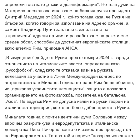
определи това като „лъжи и дезинформация“. Но тези думи на
Матарела последваха изказване на бившия руски президент
Дмитрий Медведев от 2024 г., който тогава каза, че Русия не
блъфира, когато говори за използване на ядрено оръжие, а
самият Владимир Путин заплаши с използване на
„ограничени“ ядрени оръжия и разработване на ракети със
среден обсег, способни да достигнат европейските столици,
включително Рим, припомня АНСА.
„Възмущение“ дойде от Русия през октомври 2024 г. заради
отношението на италианските власти, определени като
„русофобски“, след като те отказаха визи на руската
делегация за участие в 75-ия Международен конгрес по
астронавтиката в Милано. Година по-рано Рим беше обвинен,
че „прикрива украинските неонацисти“, защото е позволил
организирането на фотоизложба, посветена на батальона
„Азов“. Не веднъж Рим не допусна изяви на руски творци на
италианска територия, което не беше добре прието в Русия.
Миналата година с почти идентични думи Соловьов между
впрочем разкритикува и евродепутатката и италианска
демократка Пина Пичерно, която е и заместник-председател
на Европарламента. Тогава той я нарече "позор за човешката