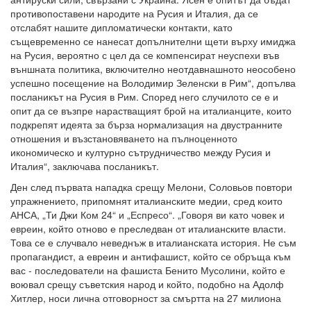
противопоставени народите на Русия и Италия, да се
отслабят нашите дипломатически контакти, като
същевременно се нанесат допълнителни щети върху имиджа
на Русия, вероятно с цел да се компенсират неуспехи във
външната политика, включително неотдавнашното неособено
успешно посещение на Володимир Зеленски в Рим“, допълва
посланикът на Русия в Рим. Според него случилото се е и
опит да се възпре нарастващият брой на италианците, които
подкрепят идеята за бърза нормализация на двустранните
отношения и възстановяването на пълноценното
икономическо и културно сътрудничество между Русия и
Италия“, заключава посланикът.
Ден след първата нападка срещу Мелони, Соловьов повтори
упражнението, припомнят италианските медии, сред които
АНСА, „Ти Джи Ком 24“ и „Еспресо“. „Говоря ви като човек и
евреин, който отново е преследван от италианските власти.
Това се е случвало неведнъж в италианската история. Не съм
пропагандист, а евреин и антифашист, който се обръща към
вас - последователи на фашиста Бенито Мусолини, който е
воювал срещу съветския народ и който, подобно на Адолф
Хитлер, носи лична отговорност за смъртта на 27 милиона