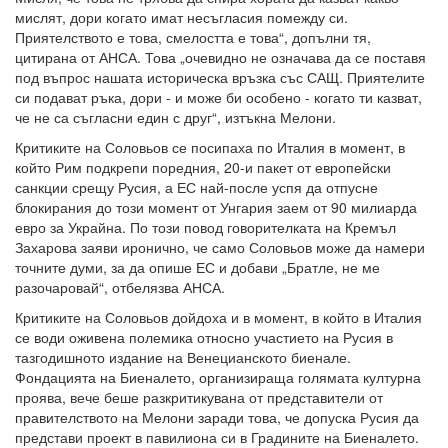
мислят, дори когато имат несъгласия помежду си.
Приятелството е това, смелостта е това“, допълни тя,
цитирана от АНСА. Това „очевидно не означава да се поставя
под въпрос нашата историческа връзка със САЩ. Приятелите
си подават ръка, дори - и може би особено - когато ти казват,
че не са съгласни един с друг“, изтъкна Мелони.
Критиките на Соловьов се посипаха по Италия в момент, в
който Рим подкрепи поредния, 20-и пакет от европейски
санкции срещу Русия, а ЕС най-после успя да отпусне
блокирания до този момент от Унгария заем от 90 милиарда
евро за Украйна. По този повод говорителката на Кремъл
Захарова заяви иронично, че само Соловьов може да намери
точните думи, за да опише ЕС и добави „Братле, не ме
разочаровай“, отбелязва АНСА.
Критиките на Соловьов дойдоха и в момент, в който в Италия
се води оживена полемика относно участието на Русия в
тазгодишното издание на Венецианското биенале.
Фондацията на Биеналето, организираща голямата културна
проява, вече беше разкритикувана от представители от
правителството на Мелони заради това, че допуска Русия да
представи проект в павилиона си в Градините на Биеналето.