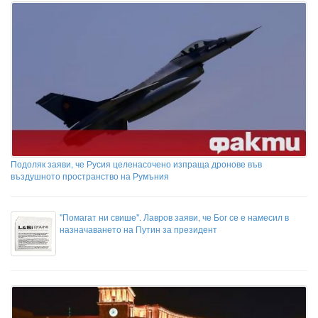
Подоляк заяви, че Русия целенасочено изпраща дронове във
въздушното пространство на Румъния
"Помагат ни свише". Лавров заяви, че Бог се е намесил в
назначаването на Путин за президент