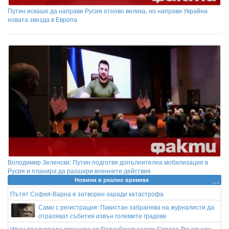
Путин искаше да направи Русия отново велика, но направи Украйна
новата звезда в Европа
Володимир Зеленски: Путин подготвя допълнителна мобилизация в
Русия и планира да разшири военните действия
Новини в реално времеss
Пътят София-Варна е затворен заради катастрофа
Само с регистрация: Пакистан забранява на журналисти да
отразяват събития извън големите градове
Иран предупреди страните от Персийския залив: Спрете Тръмп или