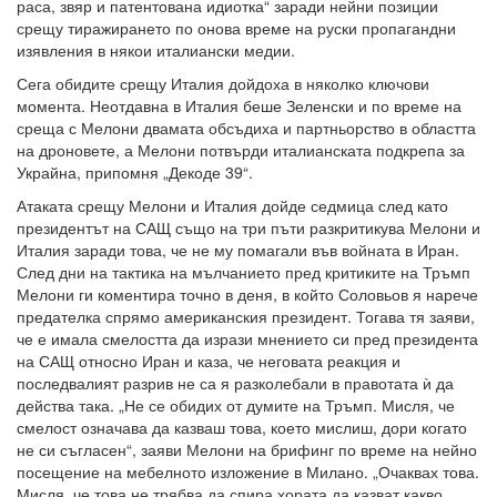
раса, звяр и патентована идиотка“ заради нейни позиции
срещу тиражирането по онова време на руски пропагандни
изявления в някои италиански медии.
Сега обидите срещу Италия дойдоха в няколко ключови
момента. Неотдавна в Италия беше Зеленски и по време на
среща с Мелони двамата обсъдиха и партньорство в областта
на дроновете, а Мелони потвърди италианската подкрепа за
Украйна, припомня „Декоде 39“.
Атаката срещу Мелони и Италия дойде седмица след като
президентът на САЩ също на три пъти разкритикува Мелони и
Италия заради това, че не му помагали във войната в Иран.
След дни на тактика на мълчанието пред критиките на Тръмп
Мелони ги коментира точно в деня, в който Соловьов я нарече
предателка спрямо американския президент. Тогава тя заяви,
че е имала смелостта да изрази мнението си пред президента
на САЩ относно Иран и каза, че неговата реакция и
последвалият разрив не са я разколебали в правотата ѝ да
действа така. „Не се обидих от думите на Тръмп. Мисля, че
смелост означава да казваш това, което мислиш, дори когато
не си съгласен“, заяви Мелони на брифинг по време на нейно
посещение на мебелното изложение в Милано. „Очаквах това.
Мисля, че това не трябва да спира хората да казват какво