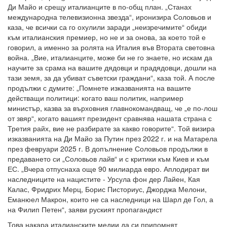
Ди Майо и срещу италианците в по-общ план. „Станах
международна телевизионна звезда“, иронизира Соловьов и
каза, че всички са го охулили заради „неизречимите“ обиди
към италианския премиер, но не и за онова, за което той е
говорил, а именно за ролята на Италия във Втората световна
война. „Вие, италианците, може би не го знаете, но искам да
научите за срама на вашите дядовци и прадядовци, дошли на
тази земя, за да убиват съветски граждани“, каза той. А после
продължи с думите: „Помнете изказванията на вашите
действащи политици: когато ваш политик, например
министър, казва за върховния главнокомандващ, че „е по-лош
от звяр“, когато вашият президент сравнява нашата страна с
Третия райх, вие не разбирате за какво говорите“. Той визира
изказванията на Ди Майо за Путин през 2022 г. и на Матарела
през февруари 2025 г. В допълнение Соловьов продължи в
предаването си „Соловьов лайв“ и с критики към Киев и към
ЕС. „Вчера отпуснаха още 90 милиарда евро. Аплодират ви
наследниците на нацистите - Урсула фон дер Лайен, Кая
Калас, Фридрих Мерц, Борис Писториус, Джорджа Мелони,
Еманюел Макрон, които не са наследници на Шарл де Гол, а
на Филип Петен“, заяви руският пропагандист
Това накара италианските медии да си припомнят