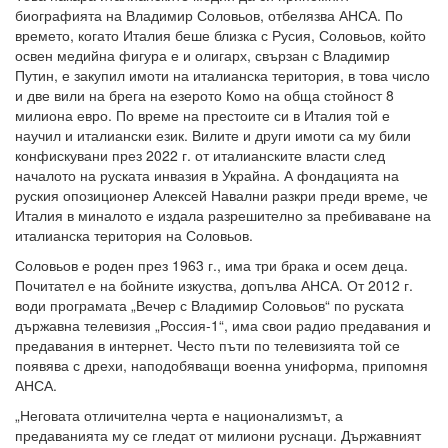
биографията на Владимир Соловьов, отбелязва АНСА. По
времето, когато Италия беше близка с Русия, Соловьов, който
освен медийна фигура е и олигарх, свързан с Владимир
Путин, е закупил имоти на италианска територия, в това число
и две вили на брега на езерото Комо на обща стойност 8
милиона евро. По време на престоите си в Италия той е
научил и италиански език. Вилите и други имоти са му били
конфискувани през 2022 г. от италианските власти след
началото на руската инвазия в Украйна. А фондацията на
руския опозиционер Алексей Навални разкри преди време, че
Италия в миналото е издала разрешително за пребиваване на
италианска територия на Соловьов.
Соловьов е роден през 1963 г., има три брака и осем деца.
Почитател е на бойните изкуства, допълва АНСА. От 2012 г.
води програмата „Вечер с Владимир Соловьов“ по руската
държавна телевизия „Россия-1“, има свои радио предавания и
предавания в интернет. Често пъти по телевизията той се
появява с дрехи, наподобяващи военна униформа, припомня
АНСА.
„Неговата отличителна черта е национализмът, а
предаванията му се гледат от милиони руснаци. Държавният