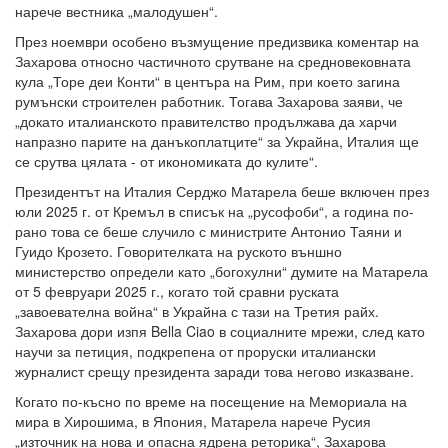
нарече вестника „малодушен“.
През ноември особено възмущение предизвика коментар на
Захарова относно частичното срутване на средновековната
кула „Торе деи Конти“ в центъра на Рим, при което загина
румънски строителен работник. Тогава Захарова заяви, че
„докато италианското правителство продължава да харчи
напразно парите на данъкоплатците“ за Украйна, Италия ще
се срутва цялата - от икономиката до кулите“.
Президентът на Италия Серджо Матарела беше включен през
юли 2025 г. от Кремъл в списък на „русофоби“, а година по-
рано това се беше случило с министрите Антонио Таяни и
Гуидо Крозето. Говорителката на руското външно
министерство определи като „богохулни“ думите на Матарела
от 5 февруари 2025 г., когато той сравни руската
„завоевателна война“ в Украйна с тази на Третия райх.
Захарова дори изпя Bella Ciao в социалните мрежи, след като
научи за петиция, подкрепена от проруски италиански
журналист срещу президента заради това негово изказване.
Когато по-късно по време на посещение на Мемориала на
мира в Хирошима, в Япония, Матарела нарече Русия
„източник на нова и опасна ядрена реторика“, Захарова