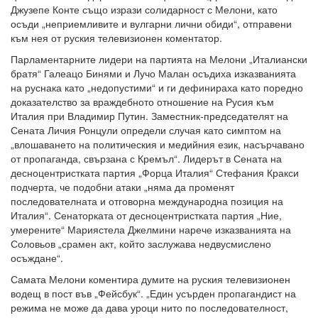
Джузепе Конте също изрази солидарност с Мелони, като
осъди „неприемливите и вулгарни лични обиди“, отправени
към нея от руския телевизионен коментатор.
Парламентарните лидери на партията на Мелони „Италиански
братя“ Галеацо Бинями и Лучо Малан осъдиха изказванията
на руснака като „недопустими“ и ги дефинираха като поредно
доказателство за враждебното отношение на Русия към
Италия при Владимир Путин. Заместник-председателят на
Сената Личия Ронцули определи случая като симптом на
„влошаването на политическия и медийния език, насърчавано
от пропаганда, свързана с Кремъл“. Лидерът в Сената на
десноцентристката партия „Форца Италия“ Стефания Кракси
подчерта, че подобни атаки „няма да променят
последователната и отговорна международна позиция на
Италия“. Сенаторката от десноцентристката партия „Ние,
умерените“ Мариястела Джелмини нарече изказванията на
Соловьов „срамен акт, който заслужава недвусмислено
осъждане“.
Самата Мелони коментира думите на руския телевизионен
водещ в пост във „Фейсбук“. „Един усърден пропагандист на
режима не може да дава уроци нито по последователност,