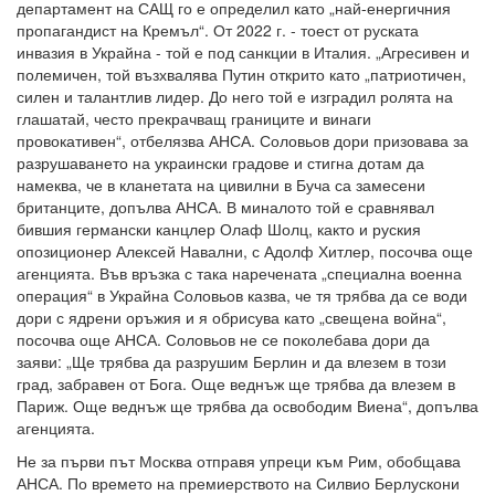
департамент на САЩ го е определил като „най-енергичния
пропагандист на Кремъл“. От 2022 г. - тоест от руската
инвазия в Украйна - той е под санкции в Италия. „Агресивен и
полемичен, той възхвалява Путин открито като „патриотичен,
силен и талантлив лидер. До него той е изградил ролята на
глашатай, често прекрачващ границите и винаги
провокативен“, отбелязва АНСА. Соловьов дори призовава за
разрушаването на украински градове и стигна дотам да
намеква, че в кланетата на цивилни в Буча са замесени
британците, допълва АНСА. В миналото той е сравнявал
бившия германски канцлер Олаф Шолц, както и руския
опозиционер Алексей Навални, с Адолф Хитлер, посочва още
агенцията. Във връзка с така наречената „специална военна
операция“ в Украйна Соловьов казва, че тя трябва да се води
дори с ядрени оръжия и я обрисува като „свещена война“,
посочва още АНСА. Соловьов не се поколебава дори да
заяви: „Ще трябва да разрушим Берлин и да влезем в този
град, забравен от Бога. Още веднъж ще трябва да влезем в
Париж. Още веднъж ще трябва да освободим Виена“, допълва
агенцията.
Не за първи път Москва отправя упреци към Рим, обобщава
АНСА. По времето на премиерството на Силвио Берлускони