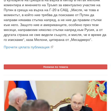
коментира и мнението на Тръмп за евентуално участие на
Путин в среща на върха на Г-20 в САЩ. „Мисля, че това е
моментът, в който ние трябва да поискаме от Путин да
направи някаква стъпка напред, а не ние да правим стъпки
към него. Защото ние и американците, особено през тези
месеци, направихме няколко стъпки напред към Русия, а от
другата страна не сме видели същото, и мисля, че е време да
го изискаме“, каза Мелони, цитирана от „Месаджеро“.
Прочети цялата публикация
Новини по темата