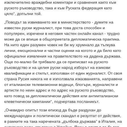
изключително враждебни коментари и сравнения както към
руското ръководство, така и към Руската федерация като
цяло“, допълни той.
„Поводът за извикването ми в министерството - думите на
известен руски журналист, при това доста способен и
популярен, изречени в неговия частен онлайн канал - трудно
може да се впише в общоприетата дипломатическа практика.
На нито един разумен човек не би му хрумнало да тълкува
лични, емоционални и частни оценки на когото и да било като
официални изявления на правителството на дадена държава.
Още по-малко би трябвало да се приписват на руското
ръководство и на целия руски народ изборът на езикови
квалификации и стилът, използван от един журналист. От своя
страна Русия никога не е използвала изказванията, направени
от италиански телевизионни водещи, блогъри, журналисти и
артисти по неин адрес и по адрес на руското ръководство,
като повод за дипломатически действия или антииталиански
клеветнически кампании“, подчертава посланикът.
„Очевидно опитът този епизод да бъде раздухан до
международен и политически скандал е резултат от действия,
в рамките на така наречената „дълбока държава“ в Италия, на
антируски сили, свързани с Украйна. Ясен е опитът да бъдат