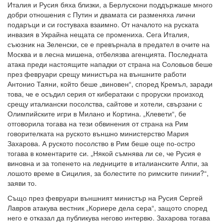
Италия и Русия бяха близки, а Берлускони поддържаше много
добри отношения с Путин и двамата си разменяха лични
подаръци и си гостуваха взаимно. От началото на руската
инвазия в Украйна нещата се промениха. Сега Италия,
съюзник на Зеленски, се е превърнала в предател в очите на
Москва и в лесна мишена, отбелязва агенцията. Последната
атака преди настоящите нападки от страна на Соловьов беше
през февруари срещу министъра на външните работи
Антонио Таяни, който беше „виновен“, според Кремъл, заради
това, че е осъдил серия от кибератаки с проруски произход
срещу италиански посолства, сайтове и хотели, свързани с
Олимпийските игри в Милано и Кортина. „Клевети“, бе
отговорила тогава на тези обвинения от страна на Рим
говорителката на руското външно министерство Мария
Захарова. А руското посолство в Рим беше още по-остро
тогава в коментарите си. „Някой съмнява ли се, че Русия е
виновна и за топенето на ледниците в италианските Алпи, за
лошото време в Сицилия, за болестите по римските пинии?“,
заяви то.
Също през февруари външният министър на Русия Сергей
Лавров атакува вестник „Кориере дела сера“, защото според
него е отказал да публикува негово интервю. Захарова тогава