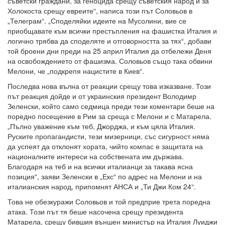
съветски граждани, за геноцида срещу съветския народ и за
Холокоста срещу евреите“, написа този път Соловьов в
„Телеграм“. „Споделяйки идеите на Мусолини, вие се
приобщавате към всички престъпления на фашистка Италия и
логично трябва да споделяте и отговорността за тях“, добави
той броени дни преди на 25 април Италия да отбележи Деня
на освобождението от фашизма. Соловьов също така обвини
Мелони, че „подкрепя нацистите в Киев“.
Последва нова вълна от реакции срещу това изказване. Този
път реакция дойде и от украинския президент Володимр
Зеленски, който само седмица преди тези коментари беше на
поредно посещение в Рим за среща с Мелони и с Матарела.
„Пълно уважение към теб, Джорджа, и към цяла Италия.
Руските пропагандисти, тези мизерници, със сигурност няма
да успеят да отклонят хората, чийто компас е защитата на
националните интереси на собствената им държава.
Благодаря на теб и на всички италианци за такава ясна
позиция“, заяви Зеленски в „Екс“ по адрес на Мелони и на
италианския народ, припомнят АНСА и „Ти Джи Ком 24“.
Това не обезкуражи Соловьов и той предприе трета поредна
атака. Този път тя беше насочена срещу президента
Матарела, срещу бившия външен министър на Италия Луиджи