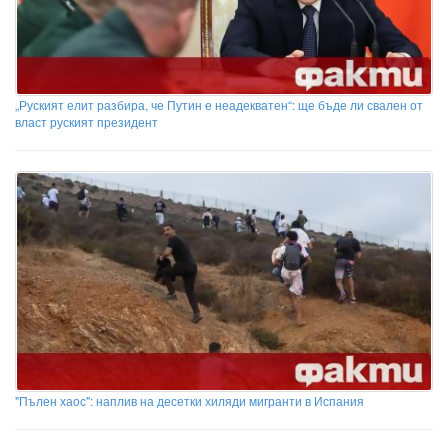
„Руският елит разбира, че Путин е неадекватен“: ще бъде ли свален от
власт руският президент
"Пълен хаос": наплив на десетки хиляди мигранти в Испания