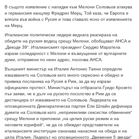
В същото изявление с нападки към Мелони Соловьов атакува
и германския канцлер Фридрих Мерц. Той каза, че Европа е
влязла във война с Русия и това ставало ясно от изявленията
на Мерц.
Италиански политически лидери веднага реагираха на
обидите на руския водещ срещу Мелони, обобщават АНСА и
„Декоде 39“. Италианският президент Серджо Маратела
изрази солидарност с Мелони и възмущение от вулгарните
думи, отправени по неин адрес, посочва АНСА.
Външният министър на Италия Антонио Таяни определи
изказването на Соловьов като много сериозно и обидно и
привика посланика на Русия в Рим, за да му изрази
официален протест. Министърът на отбраната Гуидо Крозето
пък заяви, че е дълг на руското посолство в Рим да се
дистанцира от изказването на Соловьов. Лидерката на
опозиционната Демократическа партия Ели Шлайн дефинира
думите на Соловьов като „неприемливи сексистки обвинения“
срещу Мелони и припомни „на целия руски режим и на
неговите корифей“, че да се обиждат представители на
италианските институции означава нанасяне на обида и на
цяла Италия. Лидерът но опозиционното „Движение 5 звезди“