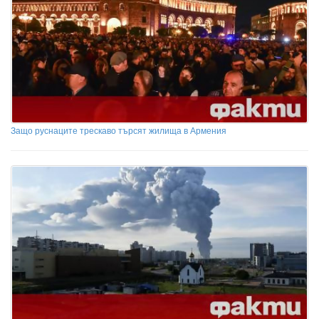
Защо руснаците трескаво търсят жилища в Армения