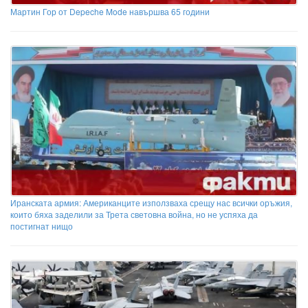
Мартин Гор от Depeche Mode навършва 65 години
Иранската армия: Американците използваха срещу нас всички оръжия,
които бяха заделили за Трета световна война, но не успяха да
постигнат нищо