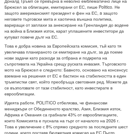
Доналд Тръмп се превърна в неволно емблематично лице на
Брюксел за облигации, емитирани от ЕС, пише Politico. Не
защото американският президент е фен на ЕС, a защото
неговите търговски мита и хаотична външна политика,
вариращи от заплахи за анексиране на Гренландия до водене
на война в Близкия изток, карат уплашените инвеститори да
купуват повече дълг на ЕС.
Това е добра новина за Европейската комисия, тъй като тя
увеличава планираното си емитиране на дълг, за да поеме
нови задачи като разходи за отбрана и подкрепа на
съпротивата на Украйна срещу руската инвазия. Търговското
мото на Брюксел е следното: Бавното, основано на консенсус
вземане на решения от ЕС е бастион на стабилността в един
тръмпистки свят, който преобръща световния ред. Можете да
се възползвате от тази стабилност, като инвестирате в
еврооблигации.
Идеята работи. POLITICO отбелязва, че финансови
мениджъри от Обединеното кралство, Азия, Близкия изток,
Африка и Океания са грабнали 43% от еврооблигациите,
които Комисията е пуснала на търг от началото на 2026 г.
Това е увеличение с 8% спрямо средното за последните шест
години, което поставя бюджетния комисар на ЕС Пьотр