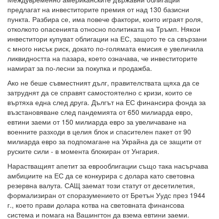
предлагат на инвеститорите премия от над 130 базисни
пункта. Разбира се, има повече фактори, които играят роля,
отколкото опасенията относно политиката на Тръмп. Някои
инвеститори купуват облигации на ЕС, защото те са свързани
с много нисък риск, докато по-голямата емисия е увеличила
ликвидността на пазара, което означава, че инвеститорите
намират за по-лесни за покупка и продажба.
Ако не беше съвместният дълг, правителствата щяха да се
затруднят да се справят самостоятелно с кризи, които се
въртяха една след друга. Дългът на ЕС финансира фонда за
възстановяване след пандемията от 650 милиарда евро,
евтини заеми от 150 милиарда евро за увеличаване на
военните разходи в целия блок и спасителен пакет от 90
милиарда евро за подпомагане на Украйна да се защити от
руските сили - в момента блокиран от Унгария.
Нарастващият апетит за еврооблигации също така насърчава
амбициите на ЕС да се конкурира с долара като световна
резервна валута. САЩ заемат този статут от десетилетия,
формализиран от споразумението от Бретън Уудс през 1944
г., което прави долара котва на световната финансова
система и помага на Вашингтон да взема евтини заеми.