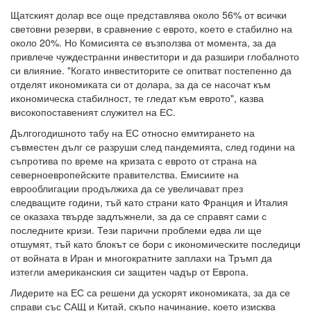
Щатският долар все още представлява около 56% от всички
световни резерви, в сравнение с еврото, което е стабилно на
около 20%. Но Комисията се възползва от момента, за да
привлече чуждестранни инвеститори и да разшири глобалното
си влияние. "Когато инвеститорите се опитват постепенно да
отделят икономиката си от долара, за да се насочат към
икономическа стабилност, те гледат към еврото", казва
високопоставеният служител на ЕС.
Дългогодишното табу на ЕС относно емитирането на
съвместен дълг се разруши след пандемията, след години на
съпротива по време на кризата с еврото от страна на
северноевропейските правителства. Емисиите на
еврооблигации продължиха да се увеличават през
следващите години, тъй като страни като Франция и Италия
се оказаха твърде задлъжнели, за да се справят сами с
последните кризи. Тези парични проблеми едва ли ще
отшумят, тъй като блокът се бори с икономическите последици
от войната в Иран и многократните заплахи на Тръмп да
изтегли американския си защитен чадър от Европа.
Лидерите на ЕС са решени да ускорят икономиката, за да се
справи със САЩ и Китай, скъпо начинание, което изисква