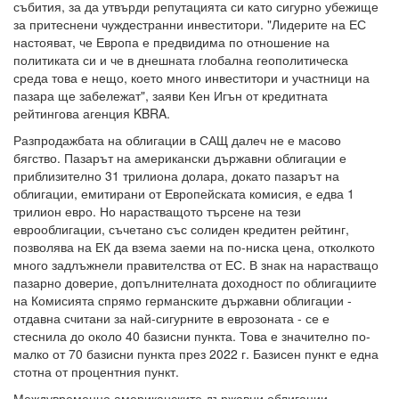
събития, за да утвърди репутацията си като сигурно убежище
за притеснени чуждестранни инвеститори. "Лидерите на ЕС
настояват, че Европа е предвидима по отношение на
политиката си и че в днешната глобална геополитическа
среда това е нещо, което много инвеститори и участници на
пазара ще забележат", заяви Кен Игън от кредитната
рейтингова агенция KBRA.
Разпродажбата на облигации в САЩ далеч не е масово
бягство. Пазарът на американски държавни облигации е
приблизително 31 трилиона долара, докато пазарът на
облигации, емитирани от Европейската комисия, е едва 1
трилион евро. Но нарастващото търсене на тези
еврооблигации, съчетано със солиден кредитен рейтинг,
позволява на ЕК да взема заеми на по-ниска цена, отколкото
много задлъжнели правителства от ЕС. В знак на нарастващо
пазарно доверие, допълнителната доходност по облигациите
на Комисията спрямо германските държавни облигации -
отдавна считани за най-сигурните в еврозоната - се е
стеснила до около 40 базисни пункта. Това е значително по-
малко от 70 базисни пункта през 2022 г. Базисен пункт е една
стотна от процентния пункт.
Междувременно американските държавни облигации