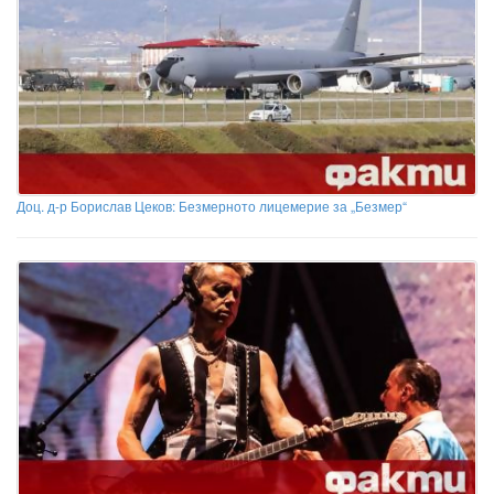
Доц. д-р Борислав Цеков: Безмерното лицемерие за „Безмер“