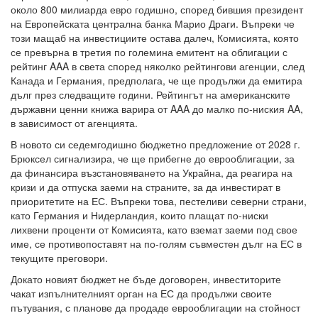
около 800 милиарда евро годишно, според бившия президент
на Европейската централна банка Марио Драги. Въпреки че
този мащаб на инвестициите остава далеч, Комисията, която
се превърна в третия по големина емитент на облигации с
рейтинг AAA в света според няколко рейтингови агенции, след
Канада и Германия, предполага, че ще продължи да емитира
дълг през следващите години. Рейтингът на американските
държавни ценни книжа варира от AAA до малко по-ниския AA,
в зависимост от агенцията.
В новото си седемгодишно бюджетно предложение от 2028 г.
Брюксел сигнализира, че ще прибегне до еврооблигации, за
да финансира възстановяването на Украйна, да реагира на
кризи и да отпуска заеми на страните, за да инвестират в
приоритетите на ЕС. Въпреки това, пестеливи северни страни,
като Германия и Нидерландия, които плащат по-ниски
лихвени проценти от Комисията, като вземат заеми под свое
име, се противопоставят на по-голям съвместен дълг на ЕС в
текущите преговори.
Докато новият бюджет не бъде договорен, инвеститорите
чакат изпълнителният орган на ЕС да продължи своите
пътувания, с планове да продаде еврооблигации на стойност