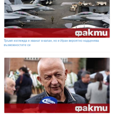
Тръмп изглежда е хванат в капан, но и Иран вероятно надценява
възможностите си