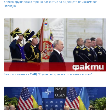
Христо Крушарски с горещо разкритие за бъдещето на Локомотив
Пловдив
Бивш посланик на САЩ: "Путин се страхува от всичко и всички"