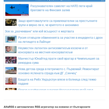
Разузнавателен самолет на НАТО лети край
бреговете на Финския залив
Защо криптовалутите са привлекателни за престъпните
групи и вярно ли е, че криптото е анонимно
Зов за „разчекване“ или кой всъщност е жертвата
Русия отхвърли обвиненията за участие в инцидента с дрон
на летището в Лайпциг
Неуместен латентен антисемитизъм изскочи и от
консервата на местния консерватизъм
Манчестър Юнайтед прати свой вратар в Чемпиъншип за
рекордна сума
Нова детска среда в петричкото с. Първомай: Ремонтират
основно яслената сграда към ДГ „Синчец“
Бащата на Рийз Уидърспун влезе в болница след тежко
падане
Пожар в рафинерия в руския Краснодарски край след
украински удар с дронове
Като реципрочна мярка: Испания наложи граничен контрол на Италия
AlfaRSS е автоматичен RSS агрегатор на новини от българските