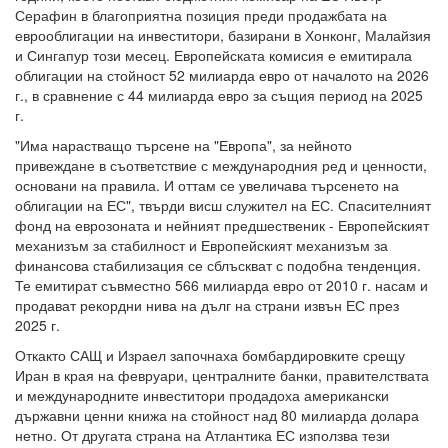
Серафин в благоприятна позиция преди продажбата на
еврооблигации на инвеститори, базирани в Хонконг, Малайзия
и Сингапур този месец. Европейската комисия е емитирала
облигации на стойност 52 милиарда евро от началото на 2026
г., в сравнение с 44 милиарда евро за същия период на 2025
г.
"Има нарастващо търсене на "Европа", за нейното
привеждане в съответствие с международния ред и ценности,
основани на правила. И оттам се увеличава търсенето на
облигации на ЕС", твърди висш служител на ЕС. Спасителният
фонд на еврозоната и нейният предшественик - Европейският
механизъм за стабилност и Европейският механизъм за
финансова стабилизация се сблъскват с подобна тенденция.
Те емитират съвместно 566 милиарда евро от 2010 г. насам и
продават рекордни нива на дълг на страни извън ЕС през
2025 г.
Откакто САЩ и Израел започнаха бомбардировките срещу
Иран в края на февруари, централните банки, правителствата
и международните инвеститори продадоха американски
държавни ценни книжа на стойност над 80 милиарда долара
нетно. От другата страна на Атлантика ЕС използва тези