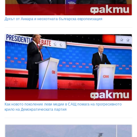
Духът от Анкара и неохотната българска европеизация
Как новото поколение леви медии в САЩ помага на прогресивното
крило на Демократическата партия