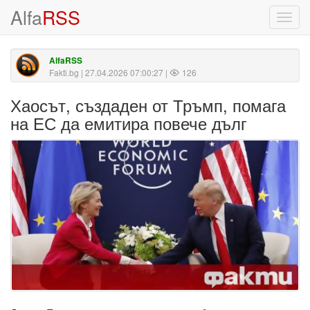
Alfa
RSS
Toggl
navig
AlfaRSS
Fakti.bg
| 27.04.2026 07:00:27 |
126
Хаосът, създаден от Тръмп, помага
на ЕС да емитира повече дълг