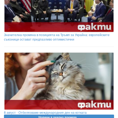
Значителна промяна в позицията на Тръмп за Украйна: европейските
съюзници остават предпазливо оптимистични
8 август - Отбелязваме международния ден на котката
Новини в реално времеss