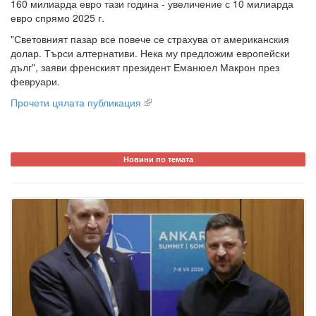
160 милиарда евро тази година - увеличение с 10 милиарда
евро спрямо 2025 г.
"Световният пазар все повече се страхува от американския
долар. Търси алтернативи. Нека му предложим европейски
дълг", заяви френският президент Еманюел Макрон през
февруари.
Прочети цялата публикация
Новини по темата