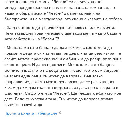
вероятно ще са стотици. "Левски" си спечели доста
международни фенове в рамките на нашата компания, но
нашата обща мисия е "Левски" да впечатлява и на
българската, и на международната сцена с изявите на отбора.
- За да стигнете дотук, очевидно сте човек с големи мечти.
Нека завършим това интервю с две ваши мечти - като баща и
като собственик на “Левски”?
- Мечтата ми като баща е да дам всичко, с което мога да
подкрепя децата си - аз имам три деца, - за да реализират те
своите мечти, професионални амбиции и да разкрият пълния
си потенциал. И да са щастливи. Мечтата ми като баща са
мечтите и щастието на децата ми. Нещо, което съм сигурен,
че всеки един баща би искал да направи. Във всяко
направление, в което моите деца искат да се развиват, аз
искам да им дам пълната подкрепа, за да са реализирани и
щастливи. Същото е и за “Левски”. Ще гледам клуба като мое
дете. Вече го чувствам така. Бих искал да направя всичко
възможно клубът да
Прочети цялата публикация