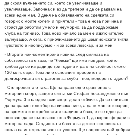
да скрия вълнението си, което се увеличаваше и
увеличаваше. Започнах и аз да треперя и да се радвам на
всеки един мач. В деня на обявяването на сделката си
говорих с моите колеги и приятели - това е нова причина и
страст да работим умело и неуморно, за да поддържаме
клуба на топниво. Това ново начало за мен е изключително
вълнуващо. А сега, с приближаването до шампионската титла,
чувството е неописуемо - и за всеки левскар, и за мен.
- Втората най-коментирана новина след смяната на
собствеността е тази, че "Левски" ще има нов дом, който
трябва да се изгради до три години и да е на стойност около
120 млн. евро. Това ли е основният приоритет в
дългосрочната ви стратегия за клуба - нов, модерен стадион?
- Сто процента е така. Ще направя едно сравнение с
моторния спорт, защото синът ми Стефан Бостанджиев е във
Формула 3 и следим този спорт доста отблизо. Да се опитваш
да направиш топотбор на високо ниво, а да нямаш отговарящ
на времето и потребностите стадион и база, е все едно да
опитваш да се състезаваш във Формула 1, да караш ферари с
мотор на лада. Стадионът и базата за детско-юношеската
школа са интегрална част от успеха. Ще направим най-добрия