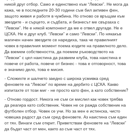
никой друг отбор. Само и единствено към “Левски”. Не мога да
кажа, че в последните 20-30 години съм бил активен фен,
защото живея и работя в чужбина. Но отново се връщам към
звездите - и сърцето, и съдбата, и бизнесът ме свързаха с
“Левски”. Не е някой компонент да ме е отвел другаде. Не е
ЦСКА. Не е друг клуб. “Левски” и само “Левски”. По някакъв
магичен начин звездите се наредиха, така че правилният
човек в правилния момент поема юздите на правилното дело.
Да вземем собствеността, да поемем ръководството на
“Левски” с цел наистина да развием клуба, това наистина е
повече от работа, повече от бизнес - това е отговорност, това
е значимо дело, това е мисия.
- Сложихте и шалчето заедно с широка усмивка сред
феновете на “Левски” по време на дербито с ЦСКА. Какво
изпитахте от този миг - не просто като фен, а като собственик?
- Отново гордост. Никога не съм си мислил как човек трябва
да реагира като собственик. Човек не се ражда собственик на
футболен отбор. Човек се учи. Но за мен е истинска, чисто
човешка радост да съм сред феновете. Аз наистина съм един
от тях. Винаги съм открит. Приветствам феновете на “Левски”
да бъдат част от мен, както аз съм част от тях.