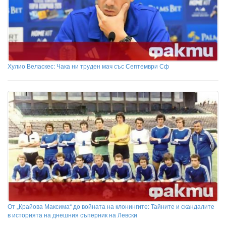
Хулио Веласкес: Чака ни труден мач със Септември Сф
От „Крайова Максима“ до войната на клонингите: Тайните и скандалите
в историята на днешния съперник на Левски