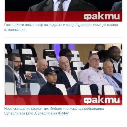
Гонзо обяви новия шеф на съдиите и защо Лудогорец няма да плаща
компенсация
Ново скандално разкритие: Инфантино искал да ребрандира
Суперлигата като „Суперлига на ФИФА“