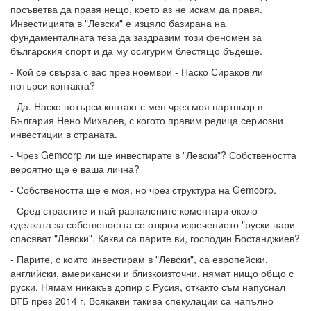
посъветва да правя нещо, което аз не искам да правя.
Инвестицията в "Левски" е изцяло базирана на
фундаменталната теза да заздравим този феномен за
българския спорт и да му осигурим блестящо бъдеще.
- Кой се свърза с вас през ноември - Наско Сираков ли
потърси контакта?
- Да. Наско потърси контакт с мен чрез моя партньор в
България Нено Михалев, с когото правим редица сериозни
инвестиции в страната.
- Чрез Gemcorp ли ще инвестирате в "Левски"? Собствеността
вероятно ще е ваша лична?
- Собствеността ще е моя, но чрез структура на Gemcorp.
- Сред страстите и най-разпалените коментари около
сделката за собствеността се открои изречението "руски пари
спасяват "Левски". Какви са парите ви, господин Бостанджиев?
- Парите, с които инвестирам в "Левски", са европейски,
английски, американски и близкоизточни, нямат нищо общо с
руски. Нямам никакъв допир с Русия, откакто съм напуснал
ВТБ през 2014 г. Всякакви такива спекулации са напълно