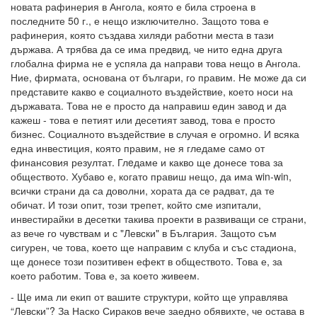
новата рафинерия в Ангола, която е била строена в
последните 50 г., е нещо изключително. Защото това е
рафинерия, която създава хиляди работни места в тази
държава. А трябва да се има предвид, че нито една друга
глобална фирма не е успяла да направи това нещо в Ангола.
Ние, фирмата, основана от българи, го правим. Не може да си
представите какво е социалното въздействие, което носи на
държавата. Това не е просто да направиш един завод и да
кажеш - това е петият или десетият завод, това е просто
бизнес. Социалното въздействие в случая е огромно. И всяка
една инвестиция, която правим, не я гледаме само от
финансовия резултат. Глeдаме и какво ще донесе това за
обществото. Хубаво е, когато правиш нещо, да има win-win,
всички страни да са доволни, хората да се радват, да те
обичат. И този опит, този трепет, който сме изпитали,
инвестирайки в десетки такива проекти в развиващи се страни,
аз вече го чувствам и с "Левски" в България. Защото съм
сигурен, че това, което ще направим с клуба и със стадиона,
ще донесе този позитивен ефект в обществото. Това е, за
което работим. Това е, за което живеем.
- Ще има ли екип от вашите структури, който ще управлява
“Левски”? За Наско Сираков вече заедно обявихте, че остава в