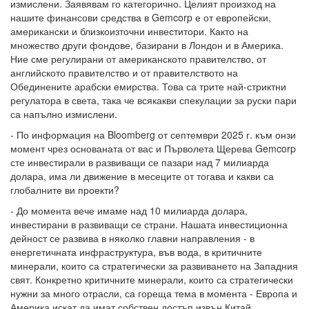
измислени. Заявявам го категорично. Целият произход на
нашите финансови средства в Gemcorp е от европейски,
американски и близкоизточни инвеститори. Както на
множество други фондове, базирани в Лондон и в Америка.
Ние сме регулирани от американското правителство, от
английското правителство и от правителството на
Обединените арабски емирства. Това са трите най-стриктни
регулатора в света, така че всякакви спекулации за руски пари
са напълно измислени.
- По информация на Bloomberg от септември 2025 г. към онзи
момент чрез основаната от вас и Първолета Щерева Gemcorp
сте инвестирали в развиващи се пазари над 7 милиарда
долара, има ли движение в месеците от тогава и какви са
глобалните ви проекти?
- До момента вече имаме над 10 милиарда долара,
инвестирани в развиващи се страни. Нашата инвестиционна
дейност се развива в няколко главни направления - в
енергетичната инфраструктура, във вода, в критичните
минерали, които са стратегически за развиването на Западния
свят. Конкретно критичните минерали, които са стратегически
нужни за много отрасли, са гореща тема в момента - Европа и
Америка искат да имат собствен достъп извън Китай.