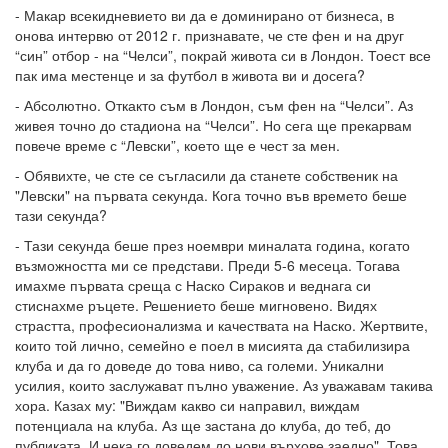
- Макар всекидневието ви да е доминирано от бизнеса, в
онова интервю от 2012 г. признавате, че сте фен и на друг
“син” отбор - на “Челси”, покрай живота си в Лондон. Тоест все
пак има местенце и за футбол в живота ви и досега?
- Абсолютно. Откакто съм в Лондон, съм фен на “Челси”. Аз
живея точно до стадиона на “Челси”. Но сега ще прекарвам
повече време с “Левски”, което ще е чест за мен.
- Обявихте, че сте се съгласили да станете собственик на
"Левски" на първата секунда. Кога точно във времето беше
тази секунда?
- Тази секунда беше през ноември миналата година, когато
възможността ми се представи. Преди 5-6 месеца. Тогава
имахме първата среща с Наско Сираков и веднага си
стиснахме ръцете. Решението беше мигновено. Видях
страстта, професионализма и качествата на Наско. Жертвите,
които той лично, семейно е поел в мисията да стабилизира
клуба и да го доведе до това ниво, са големи. Уникални
усилия, които заслужават пълно уважение. Аз уважавам такива
хора. Казах му: "Виждам какво си направил, виждам
потенциала на клуба. Аз ще застана до клуба, до теб, до
публиката. И нека го доведем до нови върхове заедно". Това