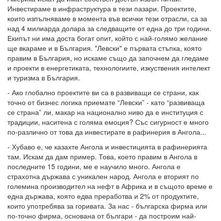
Инвестираме в инфраструктура в тези пазари. Проектите,
които изпълняваме в момента във всички тези отрасли, са за
над 4 милиарда долара за следващите от една до три години.
Екипът ни има доста богат опит, който с най-голямо желание
ще вкараме и в България. "Левски" е първата стъпка, която
правим в България, но искаме също да започнем да гледаме
и проекти в енергетиката, технологиите, изкуствения интелект
и туризма в България.
- Ако глобално проектите ви са в развиващи се страни, как
точно от бизнес логика приемате “Левски” - като “развиваща
се страна” ли, макар на национално ниво да е институция с
традиции, наситена с голяма емоция? Със сигурност е много
по-различно от това да инвестирате в рафинерия в Ангола...
- Хубаво е, че казахте Ангола и инвестицията в рафинерията
там. Искам да дам пример. Това, което правим в Ангола в
последните 15 години, ме е научило много. Ангола е
страхотна държава с уникален народ. Ангола е вторият по
големина производител на нефт в Африка и в същото време е
една държава, която едва преработва и 2% от продуктите,
които употребява за горивата. За нас - българска фирма или
по-точно фирма, основана от българи - да построим най-