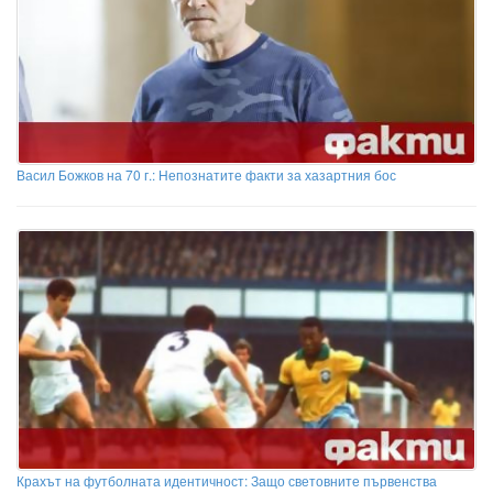
Васил Божков на 70 г.: Непознатите факти за хазартния бос
Крахът на футболната идентичност: Защо световните първенства