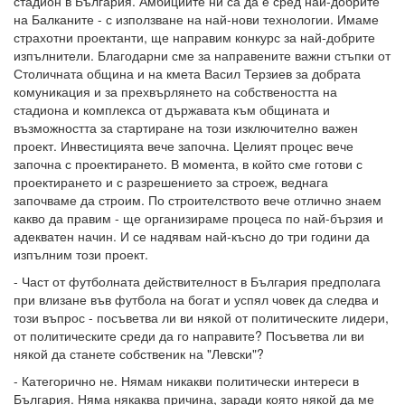
стадион в България. Амбициите ни са да е сред най-добрите
на Балканите - с използване на най-нови технологии. Имаме
страхотни проектанти, ще направим конкурс за най-добрите
изпълнители. Благодарни сме за направените важни стъпки от
Столичната община и на кмета Васил Терзиев за добрата
комуникация и за прехвърлянето на собствеността на
стадиона и комплекса от държавата към общината и
възможността за стартиране на този изключително важен
проект. Инвестицията вече започна. Целият процес вече
започна с проектирането. В момента, в който сме готови с
проектирането и с разрешението за строеж, веднага
започваме да строим. По строителството вече отлично знаем
какво да правим - ще организираме процеса по най-бързия и
адекватен начин. И се надявам най-късно до три години да
изпълним този проект.
- Част от футболната действителност в България предполага
при влизане във футбола на богат и успял човек да следва и
този въпрос - посъветва ли ви някой от политическите лидери,
от политическите среди да го направите? Посъветва ли ви
някой да станете собственик на "Левски"?
- Категорично не. Нямам никакви политически интереси в
България. Няма някаква причина, заради която някой да ме