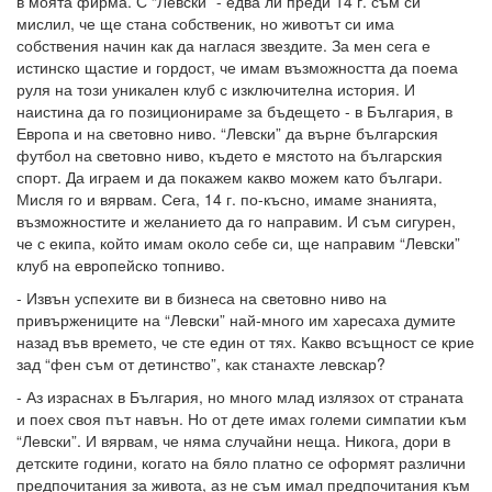
в моята фирма. С “Левски” - едва ли преди 14 г. съм си
мислил, че ще стана собственик, но животът си има
собствения начин как да наглася звездите. За мен сега е
истинско щастие и гордост, че имам възможността да поема
руля на този уникален клуб с изключителна история. И
наистина да го позиционираме за бъдещето - в България, в
Европа и на световно ниво. “Левски” да върне българския
футбол на световно ниво, където е мястото на българския
спорт. Да играем и да покажем какво можем като българи.
Мисля го и вярвам. Сега, 14 г. по-късно, имаме знанията,
възможностите и желанието да го направим. И съм сигурен,
че с екипа, който имам около себе си, ще направим “Левски”
клуб на европейско топниво.
- Извън успехите ви в бизнеса на световно ниво на
привържениците на “Левски” най-много им харесаха думите
назад във времето, че сте един от тях. Какво всъщност се крие
зад “фен съм от детинство”, как станахте левскар?
- Аз израснах в България, но много млад излязох от страната
и поех своя път навън. Но от дете имах големи симпатии към
“Левски”. И вярвам, че няма случайни неща. Никога, дори в
детските години, когато на бяло платно се оформят различни
предпочитания за живота, аз не съм имал предпочитания към