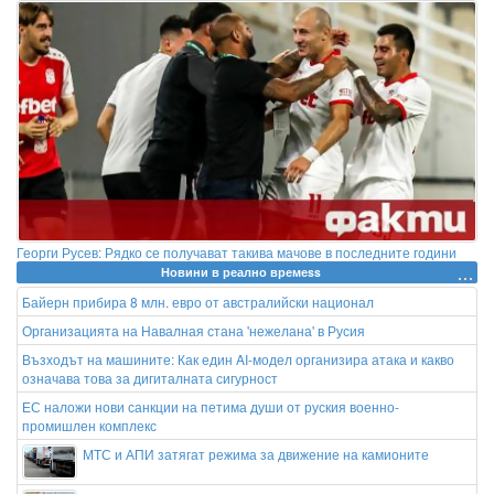
Георги Русев: Рядко се получават такива мачове в последните години
Новини в реално времеss
Байерн прибира 8 млн. евро от австралийски национал
Организацията на Навалная стана 'нежелана' в Русия
Възходът на машините: Как един AI-модел организира атака и какво
означава това за дигиталната сигурност
ЕС наложи нови санкции на петима души от руския военно-
промишлен комплекс
МТС и АПИ затягат режима за движение на камионите