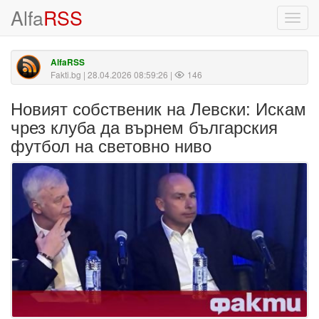
Alfa
RSS
Toggl
navig
AlfaRSS
Fakti.bg
| 28.04.2026 08:59:26 |
146
Новият собственик на Левски: Искам
чрез клуба да върнем българския
футбол на световно ниво