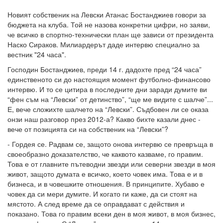
Новият собственик на Левски Атанас Бостанджиев говори за
бюджета на клуба. Той не назова конкретни цифри, но заяви,
че всичко в спортно-технически план ще зависи от президента
Наско Сираков. Милиардерът даде интервю специално за
вестник "24 часа".
Господин Бостанджиев, преди 14 г. дадохте пред “24 часа”
единственото си до настоящия момент футболно-финансово
интервю. И то се цитира в последните дни заради думите ви
“фен съм на “Левски” от детинство”, “ще ме видите с шалче”...
Е, вече сложихте шалчето на “Левски”. Съдбовен ли се оказа
онзи наш разговор през 2012-а? Какво бихте казали днес -
вече от позицията си на собственик на “Левски”?
- Гордея се. Радвам се, защото онова интервю се превръща в
своеобразно доказателство, че каквото казваме, го правим.
Това е от главните пътеводни звезди или северни звезди в моя
живот, защото думата е всичко, което човек има. Това е и в
бизнеса, и в човешките отношения. В принципите. Хубаво е
човек да си мери думите. И когато ги каже, да си стоят на
мястото. А след време да се оправдават с действия и
показано. Това го правим всеки ден в моя живот, в моя бизнес,