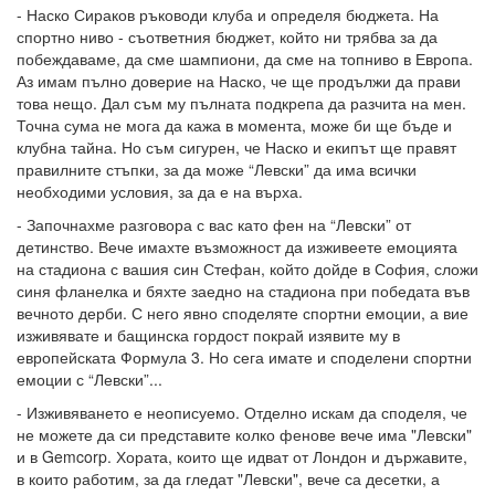
- Наско Сираков ръководи клуба и определя бюджета. На
спортно ниво - съответния бюджет, който ни трябва за да
побеждаваме, да сме шампиони, да сме на топниво в Европа.
Аз имам пълно доверие на Наско, че ще продължи да прави
това нещо. Дал съм му пълната подкрепа да разчита на мен.
Точна сума не мога да кажа в момента, може би ще бъде и
клубна тайна. Но съм сигурен, че Наско и екипът ще правят
правилните стъпки, за да може “Левски” да има всички
необходими условия, за да е на върха.
- Започнахме разговора с вас като фен на “Левски” от
детинство. Вече имахте възможност да изживеете емоцията
на стадиона с вашия син Стефан, който дойде в София, сложи
синя фланелка и бяхте заедно на стадиона при победата във
вечното дерби. С него явно споделяте спортни емоции, а вие
изживявате и бащинска гордост покрай изявите му в
европейската Формула 3. Но сега имате и споделени спортни
емоции с “Левски”...
- Изживяването е неописуемо. Отделно искам да споделя, че
не можете да си представите колко фенове вече има "Левски"
и в Gemcorp. Хората, които ще идват от Лондон и държавите,
в които работим, за да гледат "Левски", вече са десетки, а