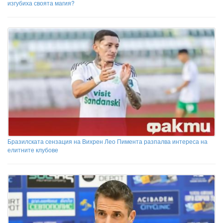
изгубиха своята магия?
Бразилската сензация на Вихрен Лео Пимента разпалва интереса на
елитните клубове