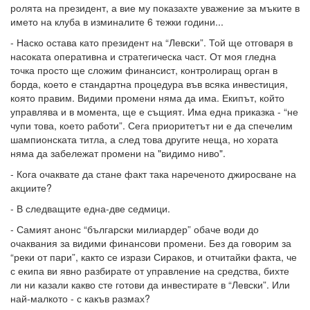
ролята на президент, а вие му показахте уважение за мъките в
името на клуба в изминалите 6 тежки години...
- Наско остава като президент на “Левски”. Той ще отговаря в
насоката оперативна и стратегическа част. От моя гледна
точка просто ще сложим финансист, контролиращ орган в
борда, което е стандартна процедура във всяка инвестиция,
която правим. Видими промени няма да има. Екипът, който
управлява и в момента, ще е същият. Има една приказка - “не
чупи това, което работи”. Сега приоритетът ни е да спечелим
шампионската титла, а след това другите неща, но хората
няма да забележат промени на "видимо ниво".
- Кога очаквате да стане факт така нареченото джиросване на
акциите?
- В следващите една-две седмици.
- Самият анонс “български милиардер” обаче води до
очаквания за видими финансови промени. Без да говорим за
“реки от пари”, както се изрази Сираков, и отчитайки факта, че
с екипа ви явно разбирате от управление на средства, бихте
ли ни казали какво сте готови да инвестирате в “Левски”. Или
най-малкото - с какъв размах?