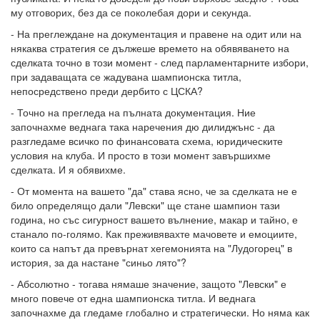
му отговорих, без да се поколебая дори и секунда.
- На преглеждане на документация и правене на одит или на
някаква стратегия се дължеше времето на обявяването на
сделката точно в този момент - след парламентарните избори,
при задаващата се жадувана шампионска титла,
непосредствено преди дербито с ЦСКА?
- Точно на прегледа на пълната документация. Ние
започнахме веднага така наречения дю дилиджънс - да
разгледаме всичко по финансовата схема, юридическите
условия на клуба. И просто в този момент завършихме
сделката. И я обявихме.
- От момента на вашето "да" става ясно, че за сделката не е
било определящо дали "Левски" ще стане шампион тази
година, но със сигурност вашето вълнение, макар и тайно, е
станало по-голямо. Как преживявахте мачовете и емоциите,
които са напът да превърнат хегемонията на "Лудогорец" в
история, за да настане "синьо лято"?
- Абсолютно - тогава нямаше значение, защото "Левски" е
много повече от една шампионска титла. И веднага
започнахме да гледаме глобално и стратегически. Но няма как