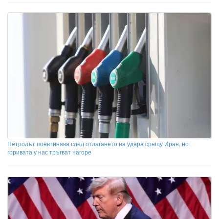
Петролът поевтинява след отлагането на удара срещу Иран, но
горивата у нас тръгват нагоре