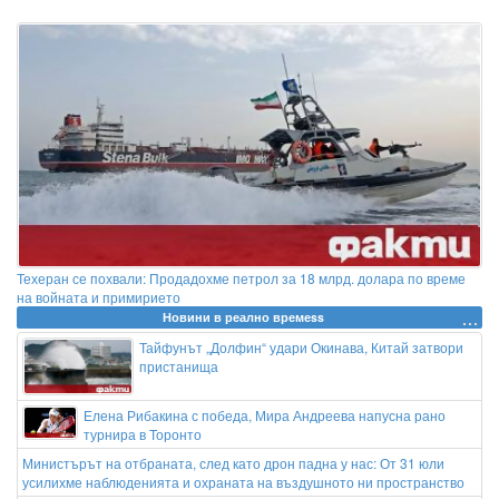
Техеран се похвали: Продадохме петрол за 18 млрд. долара по време
на войната и примирието
Новини в реално времеss
Тайфунът „Долфин“ удари Окинава, Китай затвори
пристанища
Елена Рибакина с победа, Мира Андреева напусна рано
турнира в Торонто
Министърът на отбраната, след като дрон падна у нас: От 31 юли
усилихме наблюденията и охраната на въздушното ни пространство