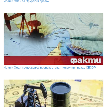
Иран и Оман за Ормузкия проток
Иран и Оман пред сделка, преначертават петролния пазар ОБЗОР