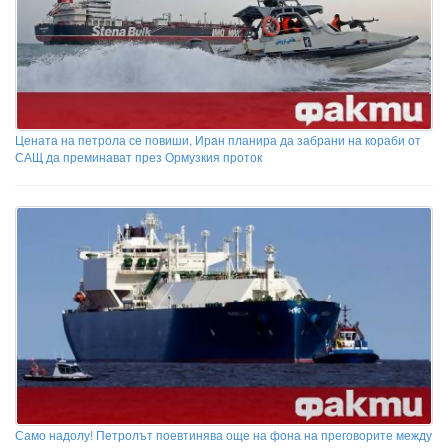
Цената на петрола се повиши, Иран планира да забрани на кораби от
САЩ да преминават през Ормузкия проток
Само надолу! Петролът поевтинява още на фона на преговорите между