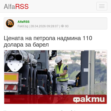
Alfa
RSS
Toggl
navig
AlfaRSS
Fakti.bg
| 28.04.2026 09:28:07 |
93
Цената на петрола надмина 110
долара за барел