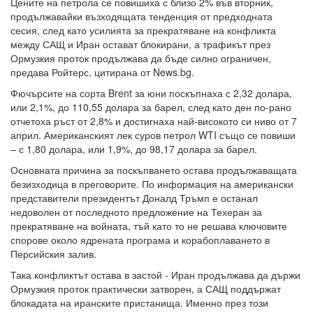
Цените на петрола се повишиха с близо 2% във вторник,
продължавайки възходящата тенденция от предходната
сесия, след като усилията за прекратяване на конфликта
между САЩ и Иран остават блокирани, а трафикът през
Ормузкия проток продължава да бъде силно ограничен,
предава Ройтерс, цитирана от News.bg.
Фючърсите на сорта Brent за юни поскъпнаха с 2,32 долара,
или 2,1%, до 110,55 долара за барел, след като ден по-рано
отчетоха ръст от 2,8% и достигнаха най-високото си ниво от 7
април. Американският лек суров петрол WTI също се повиши
– с 1,80 долара, или 1,9%, до 98,17 долара за барел.
Основната причина за поскъпването остава продължаващата
безизходица в преговорите. По информация на американски
представители президентът Доналд Тръмп е останал
недоволен от последното предложение на Техеран за
прекратяване на войната, тъй като то не решава ключовите
спорове около ядрената програма и корабоплаването в
Персийския залив.
Така конфликтът остава в застой - Иран продължава да държи
Ормузкия проток практически затворен, а САЩ поддържат
блокадата на иранските пристанища. Именно през този