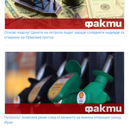
Отново надолу! Цените на петрола падат заради солидните надежди за
отваряне на Ормузкия проток
Петролът поевтиня рязко след отлагането на военна операция срещу
Иран