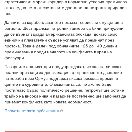
стратегически морски коридор в нормални условия преминава
около една пета от световните доставки на петрол и природен
газ.
Данните за корабоплаването показват сериозни смущения в
региона. Шест ирански петролни танкера са били принудени
да се върнат заради американската блокада, докато само
единични плавателни съдове успяват да преминат през
протока. Това е далеч под обичайните 125 до 140 дневни
преминавания преди началото на конфликта в края на
февруари.
Пазарните анализатори предупреждават, че засега липсват
реални признаци за деескалация, а ограниченото движение
на кораби през Ормуз поддържа висока рискова премия в
цените на суровината. Очакванията са, че ако не бъде
постигнато бързо политическо решение, петролът ще остане
трайно на високи нива и пазарите постепенно ще започнат да
приемат конфликта като новата нормалност.
Прочети цялата публикация