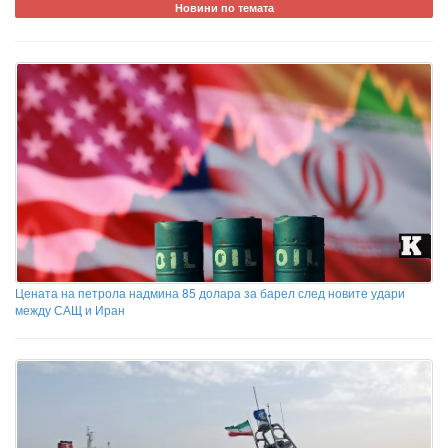
Новини по темата
Цената на петрола надмина 85 долара за барел след новите удари
между САЩ и Иран