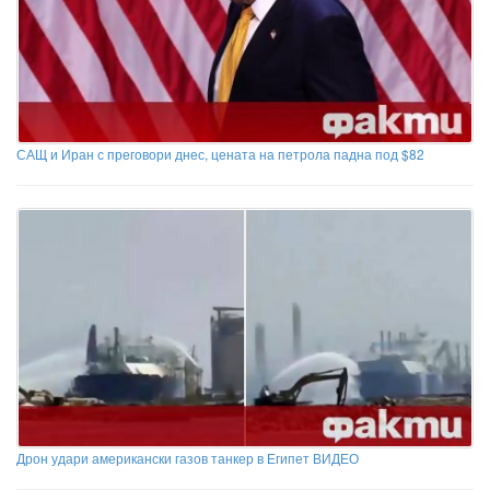
САЩ и Иран с преговори днес, цената на петрола падна под $82
Дрон удари американски газов танкер в Египет ВИДЕО