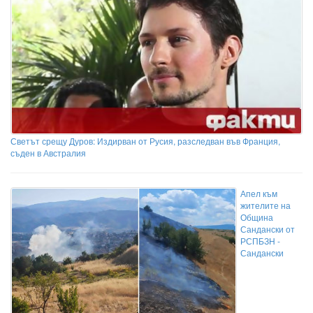
Светът срещу Дуров: Издирван от Русия, разследван във Франция,
съден в Австралия
Апел към
жителите на
Община
Сандански от
РСПБЗН -
Сандански