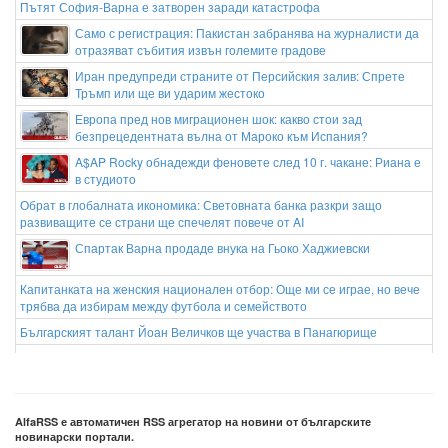
Пътят София-Варна е затворен заради катастрофа
Само с регистрация: Пакистан забранява на журналисти да
отразяват събития извън големите градове
Иран предупреди страните от Персийския залив: Спрете
Тръмп или ще ви ударим жестоко
Европа пред нов миграционен шок: какво стои зад
безпрецедентната вълна от Мароко към Испания?
A$AP Rocky обнадежди феновете след 10 г. чакане: Риана е
в студиото
Обрат в глобалната икономика: Световната банка разкри защо
развиващите се страни ще спечелят повече от AI
Спартак Варна продаде внука на Гьоко Хаджиевски
Капитанката на женския национален отбор: Още ми се играе, но вече
трябва да избирам между футбола и семейството
Българският талант Йоан Величков ще участва в Панагюрище
Правителството на Испания скочи - не иска финалът на Мондиал 2026
да е в Мароко
AlfaRSS е автоматичен RSS агрегатор на новини от българските
новинарски портали.