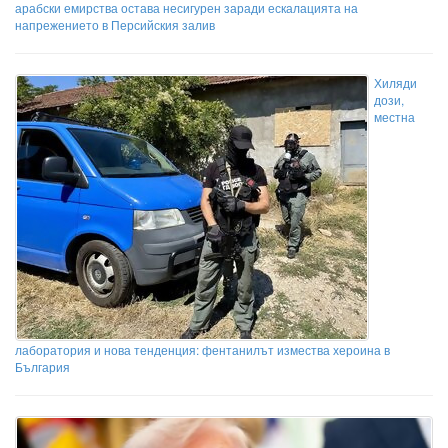
арабски емирства остава несигурен заради ескалацията на
напрежението в Персийския залив
Хиляди
дози,
местна
лаборатория и нова тенденция: фентанилът измества хероина в
България