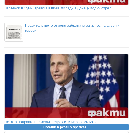
Загинали в Суми. Тревога в Киев. Хиляди в Донецк под обстрел
Правителството отменя забраната за износ на дизел и
керосин
Петата поправка на Фаучи – страх или масова смърт?
Новини в реално времеss