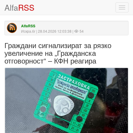
Alfa
RSS
Toggl
navig
AlfaRSS
Искра.бг
| 28.04.2026 12:03:38 |
54
Граждани сигнализират за рязко
увеличение на „Гражданска
отговорност“ – КФН реагира