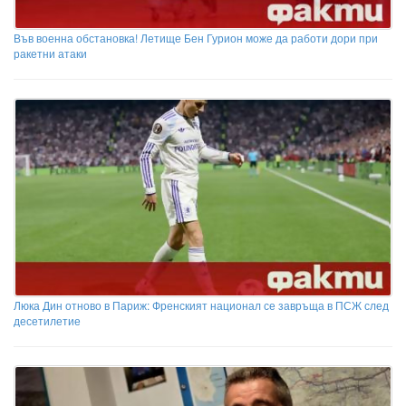
Във военна обстановка! Летище Бен Гурион може да работи дори при
ракетни атаки
Люка Дин отново в Париж: Френският национал се завръща в ПСЖ след
десетилетие