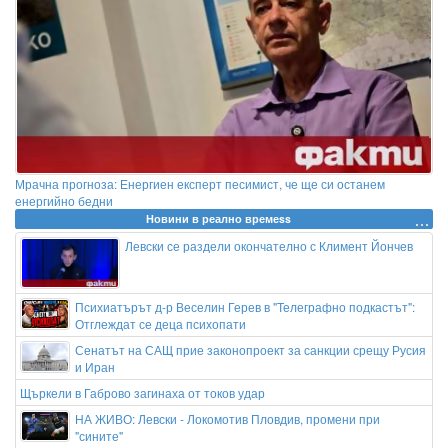
Мрачна прогноза: Енергиен експерт песимист, че ще си останем
енергийно бедни
Новини в реално времеss
Левски се раздели окончателно с Климент Йончев
Психиатърът д-р Веселин Герев в "Телеграфно подкастът":
Отглеждат се деца психопати
Сенатът на САЩ прие законопроект за санкции срещу Русия
и Иран
Щъркели в Габрово загинаха от токов удар
НА ЖИВО: Левски - Локомотив Пловдив, промени при
"сините"