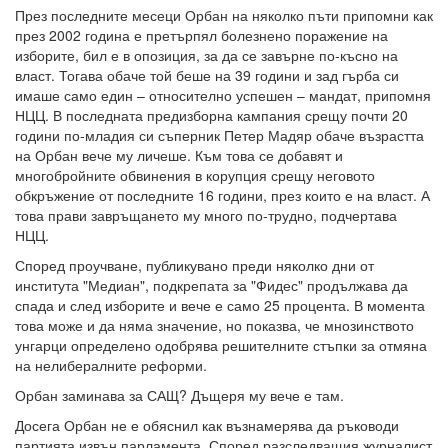
През последните месеци Орбан на няколко пъти припомни как
през 2002 година е претърпял болезнено поражение на
изборите, бил е в опозиция, за да се завърне по-късно на
власт. Тогава обаче той беше на 39 години и зад гърба си
имаше само един – относително успешен – мандат, припомня
НЦЦ. В последната предизборна кампания срещу почти 20
години по-младия си съперник Петер Мадяр обаче възрастта
на Орбан вече му личеше. Към това се добавят и
многобройните обвинения в корупция срещу неговото
обкръжение от последните 16 години, през които е на власт. А
това прави завръщането му много по-трудно, подчертава
НЦЦ.
Според проучване, публикувано преди няколко дни от
института "Медиан", подкрепата за "Фидес" продължава да
спада и след изборите и вече е само 25 процента. В момента
това може и да няма значение, но показва, че мнозинството
унгарци определено одобрява решителните стъпки за отмяна
на нелибералните реформи.
Орбан заминава за САЩ? Дъщеря му вече е там.
Досега Орбан не е обяснил как възнамерява да ръководи
партията извън парламента. Според разследващия журналист