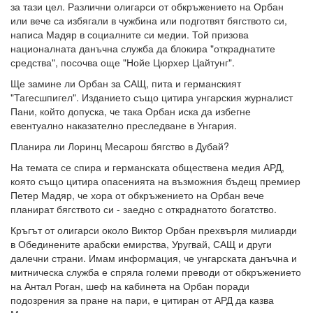
за тази цел. Различни олигарси от обкръжението на Орбан
или вече са избягали в чужбина или подготвят бягството си,
написа Мадяр в социалните си медии. Той призова
националната данъчна служба да блокира "откраднатите
средства", посочва още "Нойе Цюрхер Цайтунг".
Ще замине ли Орбан за САЩ, пита и германският
"Тагесшпигел". Изданието също цитира унгарския журналист
Пани, който допуска, че така Орбан иска да избегне
евентуално наказателно преследване в Унгария.
Планира ли Лоринц Месарош бягство в Дубай?
На темата се спира и германската обществена медия АРД,
която също цитира опасенията на възможния бъдещ премиер
Петер Мадяр, че хора от обкръжението на Орбан вече
планират бягството си - заедно с откраднатото богатство.
Кръгът от олигарси около Виктор Орбан прехвърля милиарди
в Обединените арабски емирства, Уругвай, САЩ и други
далечни страни. Имам информация, че унгарската данъчна и
митническа служба е спряла големи преводи от обкръжението
на Антал Роган, шеф на кабинета на Орбан поради
подозрения за пране на пари, е цитиран от АРД да казва