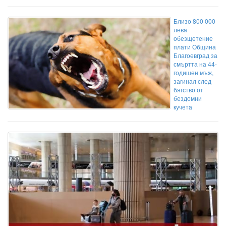
Близо 800 000
лева
обезщетение
плати Община
Благоевград за
смъртта на 44-
годишен мъж,
загинал след
бягство от
бездомни
кучета