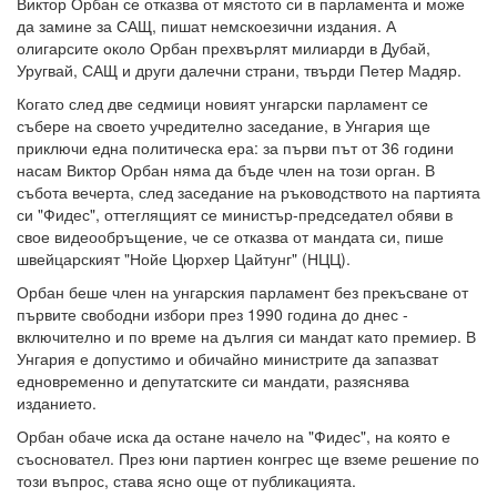
Виктор Орбан се отказва от мястото си в парламента и може
да замине за САЩ, пишат немскоезични издания. А
олигарсите около Орбан прехвърлят милиарди в Дубай,
Уругвай, САЩ и други далечни страни, твърди Петер Мадяр.
Когато след две седмици новият унгарски парламент се
събере на своето учредително заседание, в Унгария ще
приключи една политическа ера: за първи път от 36 години
насам Виктор Орбан няма да бъде член на този орган. В
събота вечерта, след заседание на ръководството на партията
си "Фидес", оттеглящият се министър-председател обяви в
свое видеообръщение, че се отказва от мандата си, пише
швейцарският "Нойе Цюрхер Цайтунг" (НЦЦ).
Орбан беше член на унгарския парламент без прекъсване от
първите свободни избори през 1990 година до днес -
включително и по време на дългия си мандат като премиер. В
Унгария е допустимо и обичайно министрите да запазват
едновременно и депутатските си мандати, разяснява
изданието.
Орбан обаче иска да остане начело на "Фидес", на която е
съосновател. През юни партиен конгрес ще вземе решение по
този въпрос, става ясно още от публикацията.