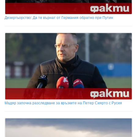
Дезертьорство: Да те върнат от Германия обратно при Путин
Мадяр започна разследване за връзките на Петер Сиярто с Русия