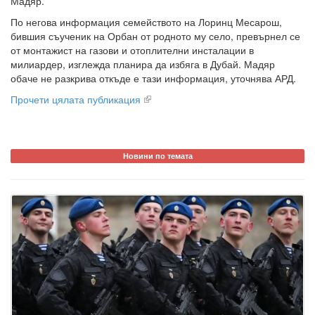
Мадяр.
По негова информация семейството на Лоринц Месарош,
бившия съученик на Орбан от родното му село, превърнел се
от монтажист на газови и отоплителни инсталации в
милиардер, изглежда планира да избяга в Дубай. Мадяр
обаче не разкрива откъде е тази информация, уточнява АРД.
Прочети цялата публикация
Новини по темата