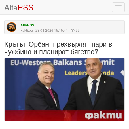
Alfa
RSS
Toggl
navig
AlfaRSS
Fakti.bg
| 28.04.2026 15:15:41 |
99
Кръгът Орбан: прехвърлят пари в
чужбина и планират бягство?