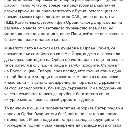
Саболч Пани, който по време на предизборната кампания
разкри връзките на правителството с Русия, оттеглящият се
премиер може първо да замине за САЩ, пише по-нататък
НЦЦ. Като голям футболен фен Орбан искал да присъства на
различни мачове от Световното първенство това лято, но
можел да остане и по-дълго, пише Пани, който се позовава на
близки до правителството кръгове.
Миналото лято най-голямата дъщеря на Орбан, Рахел, се
премести със семейството си в Ню Йорк, където е започнала
да следва. Критиците на Орбан обаче твърдяха още тогава, че
тя се изтегля в случай, че баща ѝ загуби изборите. Съпругът
на Рахел, Ищван Тиборч, през последните години стана един
от най-богатите унгарци със своята компания за финансови
инвестиции – главно благодарение на поръчки от държавния
сектор и предприятия, близки до държавата. Има подозрения,
че сега семейството иска да прибере богатството си на
сигурно място, посочва швейцарското издание.
То припомня още, че победителят на изборите Петер Мадяр е
нарекъл Орбан "мафиотски бос", който не е готов да поеме
отговорност. Мадяр даде заявка да разследва корупцията от
последните години и има намерение да създаде нова служба