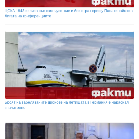
ЦСКА 1948 излиза със самочувствие и без страх срещу Панатинайкос в
Лигата на конференциите
Броят на забелязаните дронове на летищата в Германия е нараснал
значително