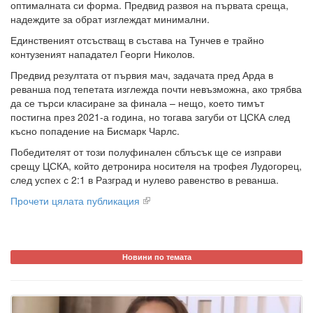
оптималната си форма. Предвид развоя на първата среща,
надеждите за обрат изглеждат минимални.
Единственият отсъстващ в състава на Тунчев е трайно
контузеният нападател Георги Николов.
Предвид резултата от първия мач, задачата пред Арда в
реванша под тепетата изглежда почти невъзможна, ако трябва
да се търси класиране за финала – нещо, което тимът
постигна през 2021-а година, но тогава загуби от ЦСКА след
късно попадение на Бисмарк Чарлс.
Победителят от този полуфинален сблъсък ще се изправи
срещу ЦСКА, който детронира носителя на трофея Лудогорец,
след успех с 2:1 в Разград и нулево равенство в реванша.
Прочети цялата публикация
Новини по темата