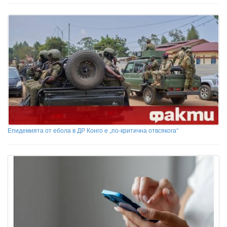
Епидемията от ебола в ДР Конго е „по-критична отвсякога“