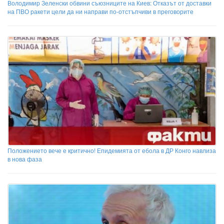
Володимир Зеленски обвини съюзниците на Киев: Отказът от доставки
на ПВО ракети цели да ни направи по-отстъпчиви в преговорите
Положението вече е критично! Епидемията от ебола в ДР Конго навлиза
в нова фаза