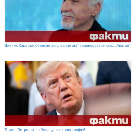
Джеймс Камерън обмисля „последния акт“ в кариерата си след „Аватар“
Тръмп: Петролът на Венецуела е наш трофей!