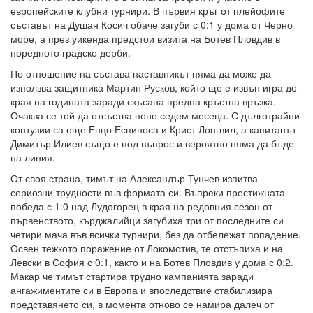
европейските клубни турнири. В първия кръг от плейофите
съставът на Душан Косич обаче загуби с 0:1 у дома от Черно
море, а през уикенда предстои визита на Ботев Пловдив в
поредното градско дерби.
По отношение на състава наставникът няма да може да
използва защитника Мартин Русков, който ще е извън игра до
края на годината заради скъсана предна кръстна връзка.
Очаква се той да отсъства поне седем месеца. С дълготрайни
контузии са още Енцо Еспиноса и Крист Лонгвил, а капитанът
Димитър Илиев също е под въпрос и вероятно няма да бъде
на линия.
От своя страна, тимът на Александър Тунчев изпитва
сериозни трудности във формата си. Въпреки престижната
победа с 1:0 над Лудогорец в края на редовния сезон от
първенството, кърджалийци загубиха три от последните си
четири мача във всички турнири, без да отбележат попадение.
Освен тежкото поражение от Локомотив, те отстъпиха и на
Левски в София с 0:1, както и на Ботев Пловдив у дома с 0:2.
Макар че тимът стартира трудно кампанията заради
ангажиментите си в Европа и впоследствие стабилизира
представянето си, в момента отново се намира далеч от