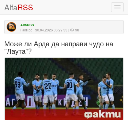
Alfa
RSS
Toggl
navig
AlfaRSS
Fakti.bg
| 30.04.2026 06:29:33 |
98
Може ли Арда да направи чудо на
"Лаута"?