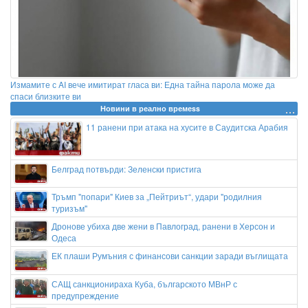
Измамите с AI вече имитират гласа ви: Една тайна парола може да
спаси близките ви
Новини в реално времеss
11 ранени при атака на хусите в Саудитска Арабия
Белград потвърди: Зеленски пристига
Тръмп "попари" Киев за „Пейтриът“, удари "родилния
туризъм"
Дронове убиха две жени в Павлоград, ранени в Херсон и
Одеса
ЕК плаши Румъния с финансови санкции заради въглищата
САЩ санкционираха Куба, българското МВнР с
предупреждение