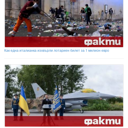
Как една италианка изхвърли лотариен билет за 1 милион евро