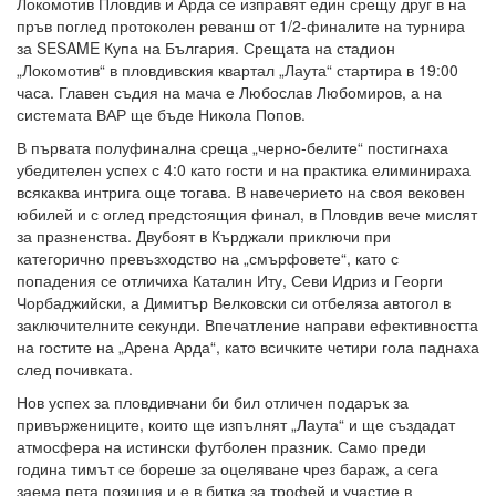
Локомотив Пловдив и Арда се изправят един срещу друг в на
пръв поглед протоколен реванш от 1/2-финалите на турнира
за SESAME Купа на България. Срещата на стадион
„Локомотив“ в пловдивския квартал „Лаута“ стартира в 19:00
часа. Главен съдия на мача е Любослав Любомиров, а на
системата ВАР ще бъде Никола Попов.
В първата полуфинална среща „черно-белите“ постигнаха
убедителен успех с 4:0 като гости и на практика елиминираха
всякаква интрига още тогава. В навечерието на своя вековен
юбилей и с оглед предстоящия финал, в Пловдив вече мислят
за празненства. Двубоят в Кърджали приключи при
категорично превъзходство на „смърфовете“, като с
попадения се отличиха Каталин Иту, Севи Идриз и Георги
Чорбаджийски, а Димитър Велковски си отбеляза автогол в
заключителните секунди. Впечатление направи ефективността
на гостите на „Арена Арда“, като всичките четири гола паднаха
след почивката.
Нов успех за пловдивчани би бил отличен подарък за
привържениците, които ще изпълнят „Лаута“ и ще създадат
атмосфера на истински футболен празник. Само преди
година тимът се бореше за оцеляване чрез бараж, а сега
заема пета позиция и е в битка за трофей и участие в