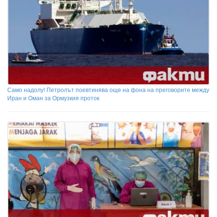
Само надолу! Петролът поевтинява още на фона на преговорите между
Иран и Оман за Ормузкия проток