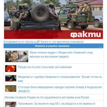
Епидемията от ебола в ДР Конго е „по-критична отвсякога“
Новини в реално времеss
Иран показа кадри с Моджтаба Хаменей след
месеци на мълчание (видео)
Предстои пълно слънчево затъмнение
Меджлисът одобри Ормузкото споразумение, Тръмп готов за
мир
Стотици бяха евакуирани заради горския пожар в Андалусия
(ВИДЕО)
Москва похвали Радев за по-сдържаната реторика към Русия
Проучване: За мъжете над 50 г. възбудата е по-важна от