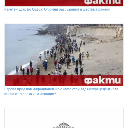
Ракетен удар по Одеса: Огромни разрушения и шестима ранени
Европа пред нов миграционен шок: какво стои зад безпрецедентната
вълна от Мароко към Испания?