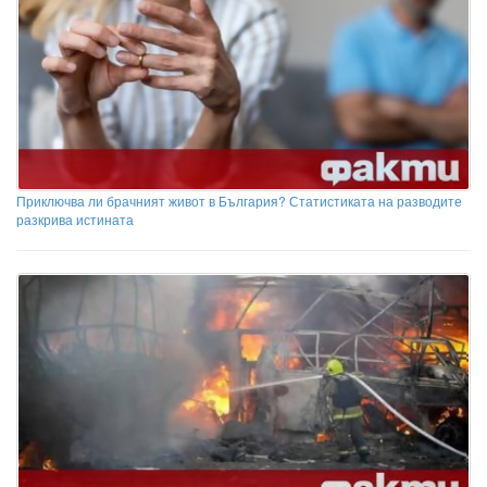
Приключва ли брачният живот в България? Статистиката на разводите
разкрива истината