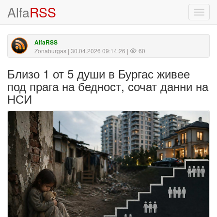
Alfa
RSS
Toggl
navig
AlfaRSS
Zonaburgas
| 30.04.2026 09:14:26 |
60
Близо 1 от 5 души в Бургас живее
под прага на бедност, сочат данни на
НСИ