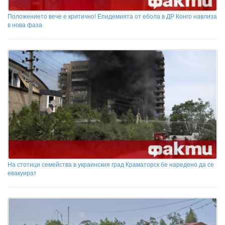
Положението вече е критично! Епидемията от ебола в ДР Конго навлиза
в нова фаза
На стотици семейства в украинския град Краматорск бе наредено да се
евакуират