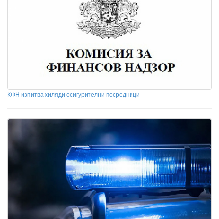
КФН изпитва хиляди осигурителни посредници