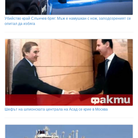
Убийство край Слънчев бряг: Мъж е намушкан с нож, заподозреният се
опитал да избяга
Шефът на шпионската централа на Асад се крие в Москва