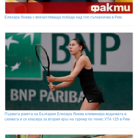
Елизара Янева с впечатляваща победа над топ съперничка в Рим
Първата ракета на България Елизара Янева елиминира водачката в
схемата и се класира за втория кръг на турнир по тенис УТА 125 в Рим