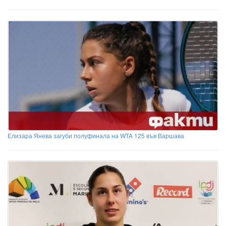
Елизара Янева загуби полуфинала на WTA 125 във Варшава