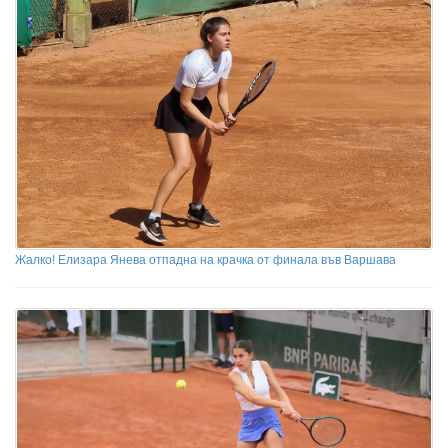
Жалко! Елизара Янева отпадна на крачка от финала във Варшава