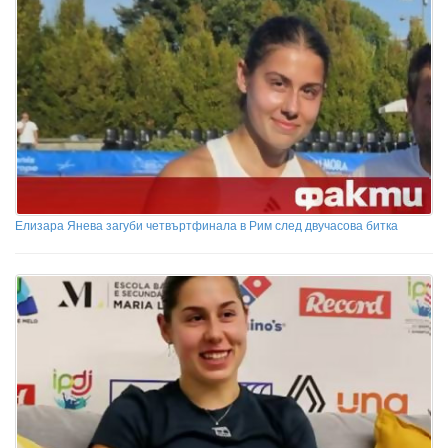
Елизара Янева загуби четвъртфинала в Рим след двучасова битка