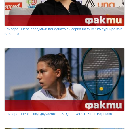
Елизара Янева продължи победната си серия на WTA 125 турнира във
Варшава
Елизара Янева с над двучасова победа на WTA 125 във Варшава