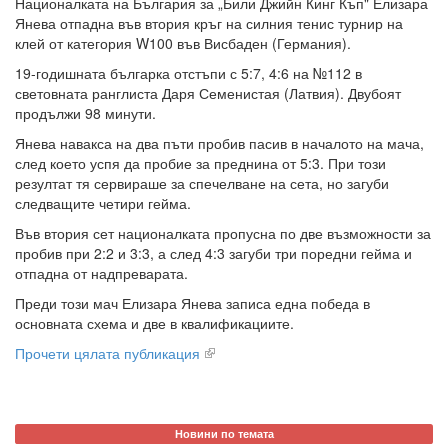
Националката на България за „Били Джийн Кинг Къп" Елизара
Янева отпадна във втория кръг на силния тенис турнир на
клей от категория W100 във Висбаден (Германия).
19-годишната българка отстъпи с 5:7, 4:6 на №112 в
световната ранглиста Даря Семенистая (Латвия). Двубоят
продължи 98 минути.
Янева навакса на два пъти пробив пасив в началото на мача,
след което успя да пробие за преднина от 5:3. При този
резултат тя сервираше за спечелване на сета, но загуби
следващите четири гейма.
Във втория сет националката пропусна по две възможности за
пробив при 2:2 и 3:3, а след 4:3 загуби три поредни гейма и
отпадна от надпреварата.
Преди този мач Елизара Янева записа една победа в
основната схема и две в квалификациите.
Прочети цялата публикация
Новини по темата