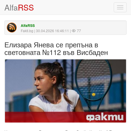
Alfa
RSS
Toggl
navig
AlfaRSS
Fakti.bg
| 30.04.2026 16:46:11 |
77
Елизара Янева се препъна в
световната №112 във Висбаден