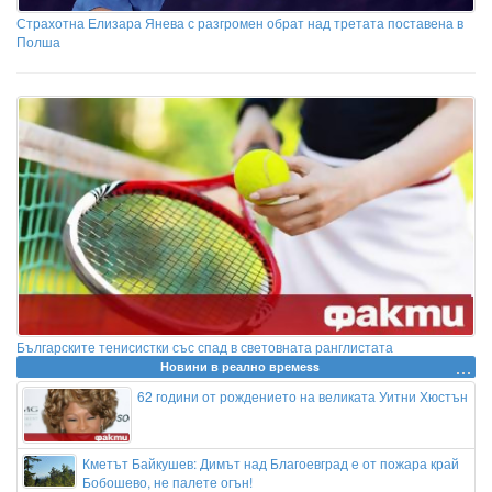
Страхотна Елизара Янева с разгромен обрат над третата поставена в
Полша
Българските тенисистки със спад в световната ранглистата
Новини в реално времеss
62 години от рождението на великата Уитни Хюстън
Кметът Байкушев: Димът над Благоевград е от пожара край
Бобошево, не палете огън!