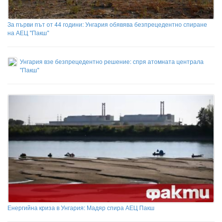
За първи път от 44 години: Унгария обявява безпрецедентно спиране
на АЕЦ "Пакш"
Унгария взе безпрецедентно решение: спря атомната централа
"Пакш"
Енергийна криза в Унгария: Мадяр спира АЕЦ Пакш