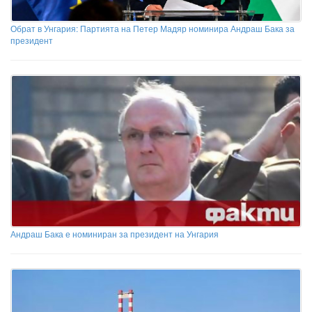
Обрат в Унгария: Партията на Петер Мадяр номинира Андраш Бака за
президент
Андраш Бака е номиниран за президент на Унгария