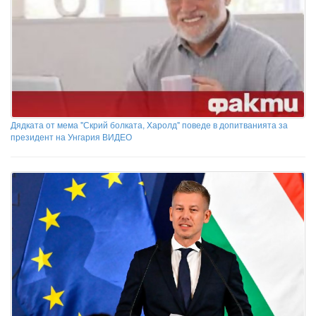
Дядката от мема "Скрий болката, Харолд" поведе в допитванията за
президент на Унгария ВИДЕО