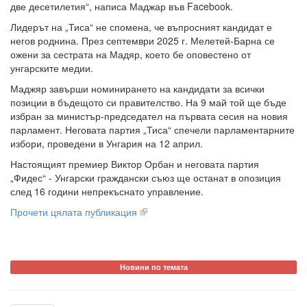
две десетилетия“, написа Маджар във Facebook.
Лидерът на „Тиса“ не спомена, че въпросният кандидат е
негов роднина. През септември 2025 г. Мелетей-Барна се
ожени за сестрата на Мадяр, което бе оповестено от
унгарските медии.
Маджяр завърши номинирането на кандидати за всички
позиции в бъдещото си правителство. На 9 май той ще бъде
избран за министър-председател на първата сесия на новия
парламент. Неговата партия „Тиса“ спечели парламентарните
избори, проведени в Унгария на 12 април.
Настоящият премиер Виктор Орбан и неговата партия
„Фидес“ - Унгарски граждански съюз ще останат в опозиция
след 16 години непрекъснато управление.
Прочети цялата публикация
Новини по темата