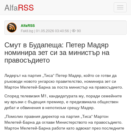
Alfa
RSS
Toggl
navig
AlfaRSS
Fakti.bg
| 01.05.2026 03:40:56 |
90
Смут в Будапеща: Петер Мадяр
номинира зет си за министър на
правосъдието
Лидерът на партия „Тиса“ Петер Мадяр, който се готви да
ръководи новото унгарско правителство, номинира зет си
Мартон Мелетей-Барна за поста министър на правосъдието.
Според телевизия M1, кандидатурата му, поради семейните
му връзки с бъдещия премиер, е предизвикала обществен
дебат и обвинения в непотизъм срещу Мадяр.
„Помолих правния директор на партия „Тиса“ Мартон
Мелетей-Барна да оглави Министерството на правосъдието.
Мартон Мелетей-Барна работи като адвокат през последните