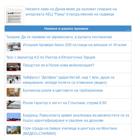
Ниските нива на Дунав може да наложат спиране на
унгарската АЕЦ "Пакш" в продължение на седмици
Новини в реално времеss
Тагарев: Да се привика не украинската, а руската посланичка
Испания провери близо 200 пътници на влизане от Италия
Трус с магнитуд 4,5 по Рихтер в Югоизточна Турция
Предстои ли в Русия нова мобилизация?
Тайфунът "Делфин“ удари Китай, над 1 млн. души са
евакуирани, хиляди полети са отменени (видео)
Булчинска рокля в цветовете на трибагреника
Розов таратор е хитът на Слънчака, струва 6,50
Букурещ: Румънската армия анализира възможностите си за
бързо идентифициране и сваляне на дронове
Гори сграда на бивше училище в центъра на Монтана
(ВИДЕО+СНИМКИ)