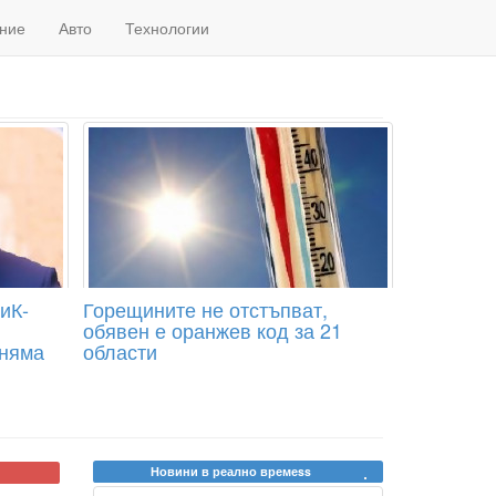
ние
Авто
Технологии
иК-
Горещините не отстъпват,
обявен е оранжев код за 21
 няма
области
Новини в реално времеss