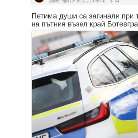
Zonaburgas
| 01.05.2026 07:01:43 |
64
Петима души са загинали при 
на пътния възел край Ботевгр