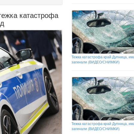
тежка катастрофа
ад
Тежка катастрофа край Дупница, им
загинали (ВИДЕО/СНИМКИ)
Тежка катастрофа край Дупница, им
загинали (ВИДЕО/СНИМКИ)