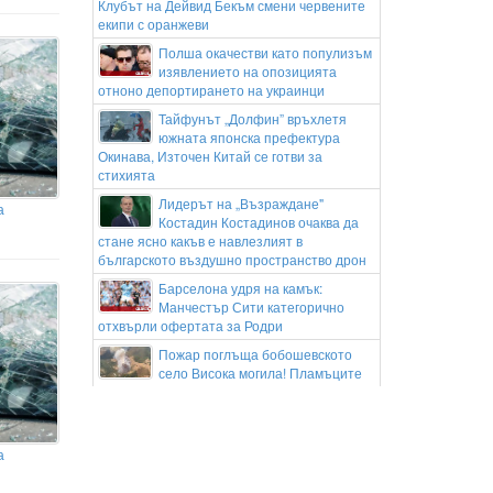
Клубът на Дейвид Бекъм смени червените
екипи с оранжеви
Полша окачестви като популизъм
изявлението на опозицията
отноно депортирането на украинци
Тайфунът „Долфин” връхлетя
южната японска префектура
Окинава, Източен Китай се готви за
стихията
Лидерът на „Възраждане"
а
Костадин Костадинов очаква да
стане ясно какъв е навлезлият в
българското въздушно пространство дрон
Барселона удря на камък:
Манчестър Сити категорично
отхвърли офертата за Родри
Пожар поглъща бобошевското
село Висока могила! Пламъците
влязоха в селото, горят къщи
Рибарски за взривилия се дрон:
Случайност или опит за удар по
а
критична инфраструктура?!
Ивайло Мирчев за дрона: Да се