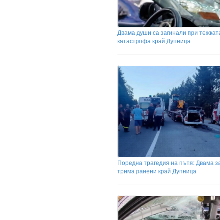
Двама души са загинали при тежкат
катастрофа край Дупница
Поредна трагедия на пътя: Двама з
трима ранени край Дупница