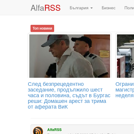
Alfa
RSS
България
Бизнес
Пол
Топ новини
След безпрецедентно
Ограни
заседание, продължило шест
магист
часа и половина, съдът в Бургас
неделя
реши: Домашен арест за трима
от аферата ВиК
AlfaRSS