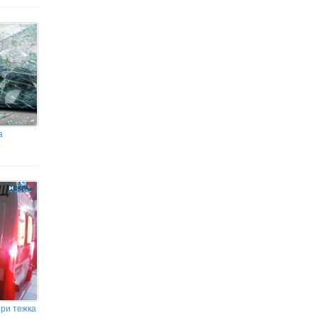
разглежда като инцидент срещу
критична инфраструктура на държава от
НАТО
Уволниха шофьор на автобус, гледал TikTok
докато кара
Джесика Прат и Екатерине
Буачидзе влизат в роли в операта
„Норма“ на варненска сцена
а
при тежка