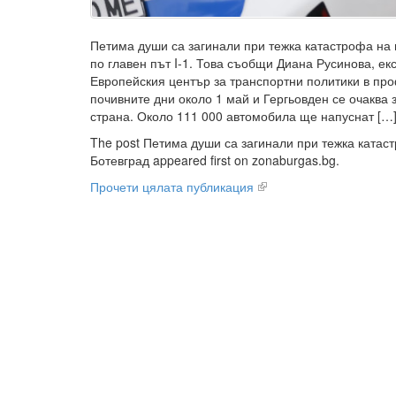
Петима души са загинали при тежка катастрофа на 
по главен път I-1. Това съобщи Диана Русинова, ек
Европейския център за транспортни политики в про
почивните дни около 1 май и Гергьовден се очаква 
страна. Около 111 000 автомобила ще напуснат […
The post Петима души са загинали при тежка катас
Ботевград appeared first on zonaburgas.bg.
Прочети цялата публикация