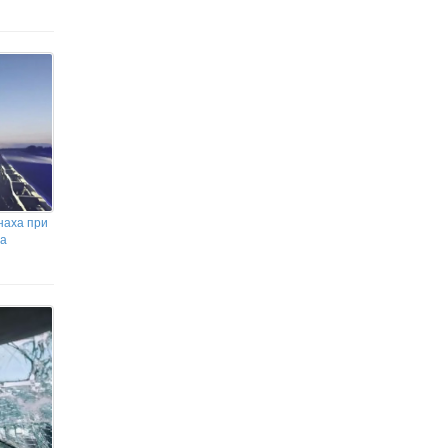
инаха при
ла