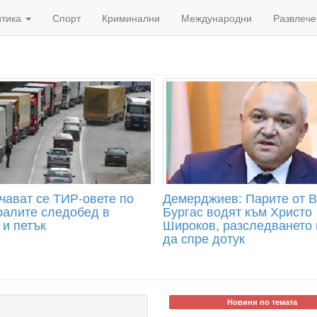
итика
Спорт
Криминални
Международни
Развлече
чават се ТИР-овете по
Демерджиев: Парите от В
ралите следобед в
Бургас водят към Христо
 и петък
Широков, разследването
да спре дотук
Новини по темата