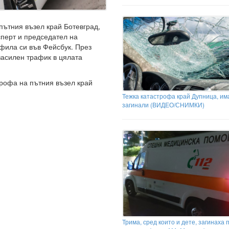
пътния възел край Ботевград,
сперт и председател на
фила си във Фейсбук. През
засилен трафик в цялата
]
трофа на пътния възел край
Тежка катастрофа край Дупница, им
загинали (ВИДЕО/СНИМКИ)
Трима, сред които и дете, загинаха 