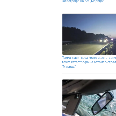
катастрофа на АМ „Марица“
Трима души, сред които и дете, заг
тежка катастрофа на автомагистра
"Марица"