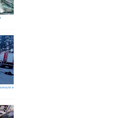
а
агинали и