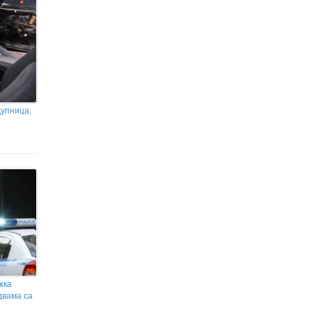
Дупница,
жка
двама са