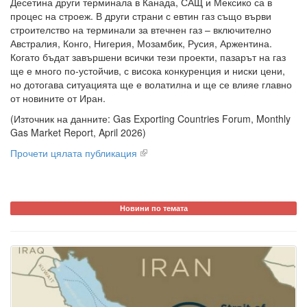
Десетина други терминала в Канада, САЩ и Мексико са в
процес на строеж. В други страни с евтин газ също върви
строителство на терминали за втечнен газ – включително
Австралия, Конго, Нигерия, Мозамбик, Русия, Аржентина.
Когато бъдат завършени всички тези проекти, пазарът на газ
ще е много по-устойчив, с висока конкуренция и ниски цени,
но дотогава ситуацията ще е волатилна и ще се влияе главно
от новините от Иран.
(Източник на данните: Gas Exporting Countries Forum, Monthly
Gas Market Report, April 2026)
Прочети цялата публикация
Новини по темата