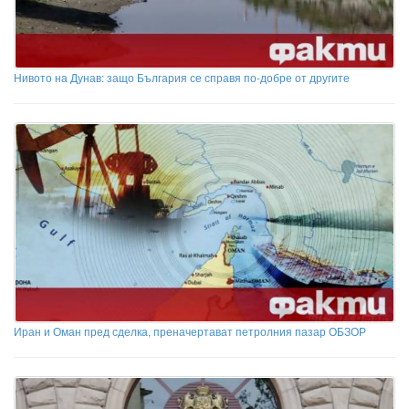
Нивото на Дунав: защо България се справя по-добре от другите
Иран и Оман пред сделка, преначертават петролния пазар ОБЗОР