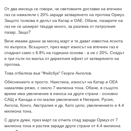
От два месеца се говори, че световните доставки на втечнен
газ са намалели с 20% заради затварянето на протока Ормуз.
Защото толкова е делът на Катар и ОАЕ. Обаче, пазарите на
газ не се шокират твърде много, за разлика от петролния
пазар. Защо?
Вече имаме данни за месец март и те дават известна яснота
по въпроса. Всъщност, през март износът на втечнен газ е
спаднал само с 6.8% на годишна основа - а не с 20%. Спадът
е три пъти по-малък от директния ефект от затварянето на
протока.
Това отбеляза във "Фейсбук" Георги Ангелов.
Обяснението е просто. Наистина, износът на Катар и ОЕА
намалява рязко, с около 7 милиона тона. Обаче, в същото
време има увеличение в износа на други страни - основно
САЩ и Канада и по-малки увеличения в Нигерия, Русия,
Ангола, Конго, Австралия и др. Като цяло, увеличението е 4.4
милиона тона.
С други думи, през март се отчита спад заради Ормуз от 7
милиона тона и растеж заради други страни от 4.4 милиона