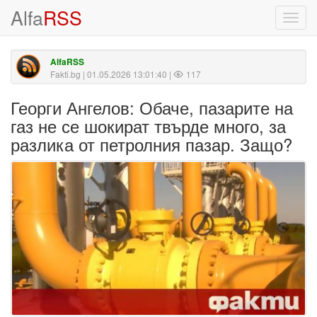
Alfa
RSS
Toggl
navig
AlfaRSS
Fakti.bg
| 01.05.2026 13:01:40 |
117
Георги Ангелов: Обаче, пазарите на
газ не се шокират твърде много, за
разлика от петролния пазар. Защо?