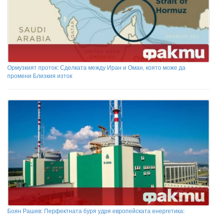
Ормузкият проток: Сделката между Иран и Оман, която може да
промени Близкия изток
Боян Рашев: Перфектната буря удря европейската енергетика: