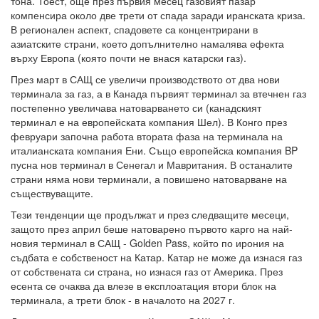
тона. Тоест, още през първия месец газовият пазар
компенсира около две трети от спада заради иранската криза.
В регионален аспект, спадовете са концентрирани в
азиатските страни, което допълнително намалява ефекта
върху Европа (която почти не внася катарски газ).
През март в САЩ се увеличи производството от два нови
терминала за газ, а в Канада първият терминал за втечнен газ
постепенно увеличава натоварването си (канадският
терминал е на европейската компания Шел). В Конго през
февруари започна работа втората фаза на терминала на
италианската компания Ени. Също европейска компания BP
пусна нов терминал в Сенегал и Мавритания. В останалите
страни няма нови терминали, а повишено натоварване на
съществуващите.
Тези тенденции ще продължат и през следващите месеци,
защото през април беше натоварено първото карго на най-
новия терминал в САЩ - Golden Pass, който по ирония на
съдбата е собственост на Катар. Катар не може да изнася газ
от собствената си страна, но изнася газ от Америка. През
есента се очаква да влезе в експлоатация втори блок на
терминала, а трети блок - в началото на 2027 г.