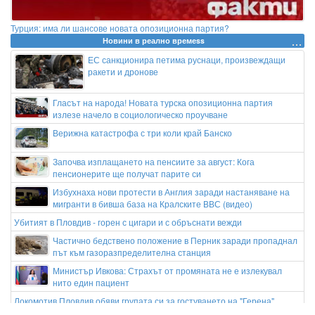
Турция: има ли шансове новата опозиционна партия?
Новини в реално времеss
ЕС санкционира петима руснаци, произвеждащи
ракети и дронове
Гласът на народа! Новата турска опозиционна партия
излезе начело в социологическо проучване
Верижна катастрофа с три коли край Банско
Започва изплащането на пенсиите за август: Кога
пенсионерите ще получат парите си
Избухнаха нови протести в Англия заради настаняване на
мигранти в бивша база на Кралските ВВС (видео)
Убитият в Пловдив - горен с цигари и с обръснати вежди
Частично бедствено положение в Перник заради пропаднал
път към газоразпределителна станция
Министър Ивкова: Страхът от промяната не е излекувал
нито един пациент
Локомотив Пловдив обяви групата си за гостуването на "Герена"