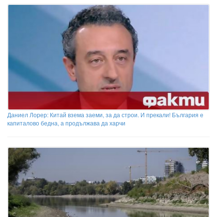
Даниел Лорер: Китай взема заеми, за да строи. И прекали! България е
капиталово бедна, а продължава да харчи