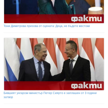
Тони Димитрова призова от сцената: Деца, не бъдете жестоки
Бившият унгарски министър Петер Сиярто е заплашен от 3 години
затвор