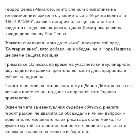
Теодор Венков-Чикагото, който спечели симпатиите на
телевизионните зрители с участието си в "Игри на волята" и
"Hell's Kitchen", заяви категорично, че ще застане като
свидетел в съда, ако актрисата Диана Димитрова реши да
заведе дело срещу Рая Пеева.
"Каквото съм видял, мога да го кажа", подчерта той пред
"България днес", като добави, че е убеден, че и Нора Недкова
ще заеме същата позиция.
Тримата се сближиха по време на участието си в кулинарното
шоу, където изградиха приятелство, което днес прераства в
публична подкрепа.
Чикагото не скри, че отношенията му с Диана Димитрова са се
развили постепенно, но днес ги определя като "здраво
приятелство".
Освен темата за евентуалния съдебен сблъсък, риалити
героят разкри, че двамата са обсъждали и лични въпроси –
включително желанието на актрисата да стане майка. По
думите му той, като опитен женен мъж, дори ѝ е дал съвети,
свързани с начина на живот и изборите ѝ.