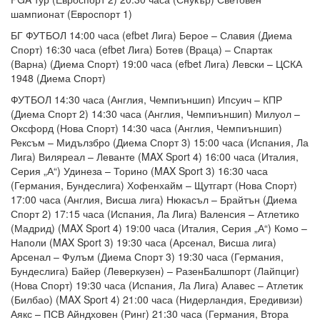
шампионат (Евроспорт 1)
БГ ФУТБОЛ 14:00 часа (efbet Лига) Берое – Славия (Диема
Спорт) 16:30 часа (efbet Лига) Ботев (Враца) – Спартак
(Варна) (Диема Спорт) 19:00 часа (efbet Лига) Левски – ЦСКА
1948 (Диема Спорт)
ФУТБОЛ 14:30 часа (Англия, Чемпиъншип) Ипсуич – КПР
(Диема Спорт 2) 14:30 часа (Англия, Чемпиъншип) Милуол –
Оксфорд (Нова Спорт) 14:30 часа (Англия, Чемпиъншип)
Рексъм – Мидълзбро (Диема Спорт 3) 15:00 часа (Испания, Ла
Лига) Виляреал – Леванте (MAX Sport 4) 16:00 часа (Италия,
Серия „А“) Удинеза – Торино (MAX Sport 3) 16:30 часа
(Германия, Бундеслига) Хофенхайм – Щутгарт (Нова Спорт)
17:00 часа (Англия, Висша лига) Нюкасъл – Брайтън (Диема
Спорт 2) 17:15 часа (Испания, Ла Лига) Валенсия – Атлетико
(Мадрид) (MAX Sport 4) 19:00 часа (Италия, Серия „А“) Комо –
Наполи (MAX Sport 3) 19:30 часа (Арсенал, Висша лига)
Арсенал – Фулъм (Диема Спорт 3) 19:30 часа (Германия,
Бундеслига) Байер (Леверкузен) – РазенБалшпорт (Лайпциг)
(Нова Спорт) 19:30 часа (Испания, Ла Лига) Алавес – Атлетик
(Билбао) (MAX Sport 4) 21:00 часа (Нидерландия, Ередивизи)
Аякс – ПСВ Айндховен (Ринг) 21:30 часа (Германия, Втора