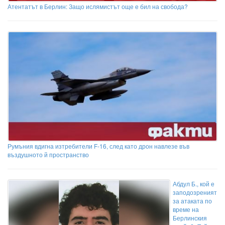
Атентатът в Берлин: Защо ислямистът още е бил на свобода?
Румъния вдигна изтребители F-16, след като дрон навлезе във
въздушното й пространство
Абдул Б., кой е
заподозреният
за атаката по
време на
Берлинския