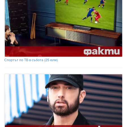
Спортът по ТВ в събота (25 юли)