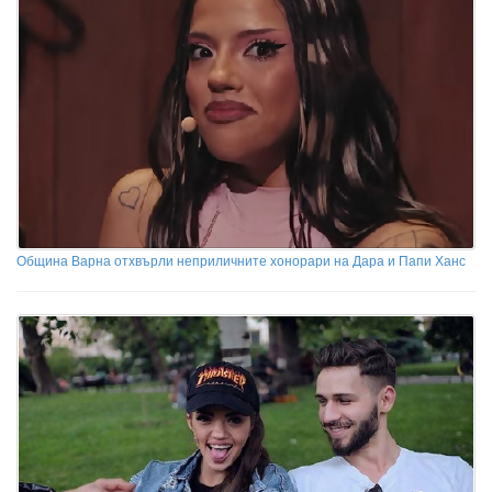
Община Варна отхвърли неприличните хонорари на Дара и Папи Ханс