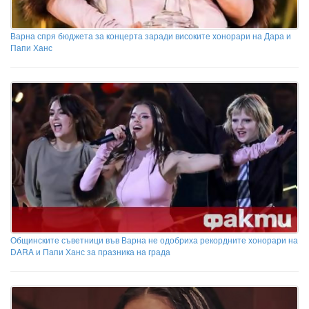
Варна спря бюджета за концерта заради високите хонорари на Дара и
Папи Ханс
Общинските съветници във Варна не одобриха рекордните хонорари на
DARA и Папи Ханс за празника на града