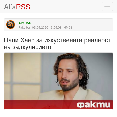
Alfa
RSS
Toggl
navig
AlfaRSS
Fakti.bg
| 03.05.2026 13:55:08 |
91
Папи Ханс за изкуствената реалност
на задкулисието