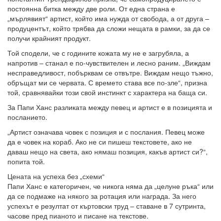
постоянна битка между две роли. От една страна е
„мърлявият“ артист, който има нужда от свобода, а от друга –
продуцентът, който трябва да сложи нещата в рамки, за да се
получи крайният продукт.
Той сподели, че с годините кожата му не е загрубяла, а
напротив – станал е по-чувствителен и лесно раним. „Виждам
несправедливост, побърквам се отвътре. Виждам нещо тъжно,
обръщат ми се червата. С времето става все по-зле“, призна
той, сравнявайки този свой инстинкт с характера на баща си.
За Папи Ханс разликата между певец и артист е в позицията и
посланието.
„Артист означава човек с позиция и с послания. Певец може
да е човек на кораб. Ако не си пишеш текстовете, ако не
даваш нещо на света, ако нямаш позиция, какъв артист си?“,
попита той.
Цената на успеха без „схеми“
Папи Ханс е категоричен, че никога няма да „целуне ръка“ или
да се подмаже на някого за ротация или награда. За него
успехът е резултат от къртовски труд – ставане в 7 сутринта,
часове пред пианото и писане на текстове.