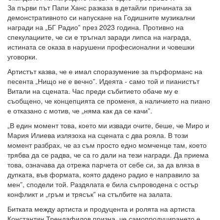
За първи път Папи Ханс разказа в детайли причината за
демонстративното си напускане на Годишните музикални
награди на „БГ Радио” през 2023 година. Противно на
спекулациите, че си е тръгнал заради липса на награда,
истината се оказа в нарушени професионални и човешки
уговорки.
Артистът казва, че е имал споразумение за пърформанс на
песента „Нищо не е вечно”. Идеята - само той и пианистът
Витали на сцената. Час преди събитието обаче му е
съобщено, че концепцията се променя, а наличието на пиано
е отказано с мотив, че „няма как да се качи”.
„В един момент това, което ми извади очите, беше, че Миро и
Мария Илиева излязоха на сцената с два рояла. В този
момент разбрах, че аз съм просто едно момченце там, което
трябва да се радва, че са го дали на тези награди. Да приема
това, означава да отрежа парчета от себе си, за да вляза в
дупката, във формата, която дадено радио е направило за
мен”, сподели той. Раздялата е била съпроводена с остър
конфликт и „гръм и трясък” на стълбите на залата.
Битката между артиста и продуцента и ролята на артиста
Константин Трендафилов призна, че самопродуцирането е