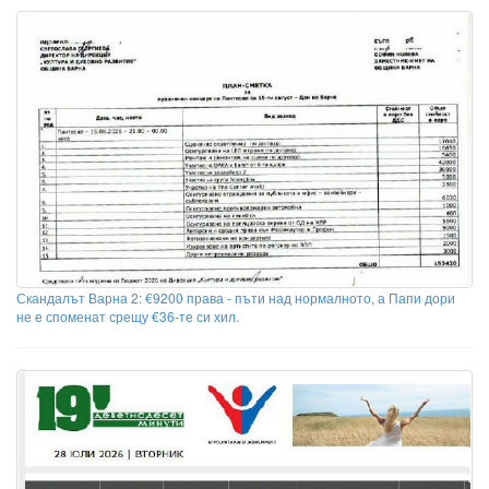
Скандалът Варна 2: €9200 права - пъти над нормалното, а Папи дори
не е споменат срещу €36-те си хил.