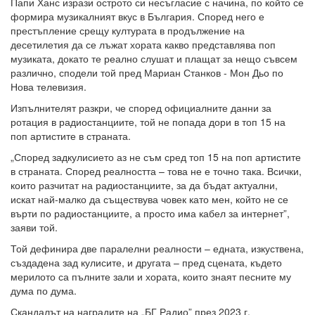
Папи Ханс изрази острото си несъгласие с начина, по който се
формира музикалният вкус в България. Според него е
престъпление срещу културата в продължение на
десетилетия да се лъжат хората какво представлява поп
музиката, докато те реално слушат и плащат за нещо съвсем
различно, сподели той пред Мариан Станков - Мон Дьо по
Нова телевизия.
Изпълнителят разкри, че според официалните данни за
ротация в радиостанциите, той не попада дори в топ 15 на
поп артистите в страната.
„Според задкулисието аз не съм сред топ 15 на поп артистите
в страната. Според реалността – това не е точно така. Всички,
които разчитат на радиостанциите, за да бъдат актуални,
искат най-малко да съществува човек като мен, който не се
върти по радиостанциите, а просто има кабел за интернет”,
заяви той.
Той дефинира две паралелни реалности – едната, изкуствена,
създадена зад кулисите, и другата – пред сцената, където
мерилото са пълните зали и хората, които знаят песните му
дума по дума.
Скандалът на наградите на „БГ Радио” през 2023 г.