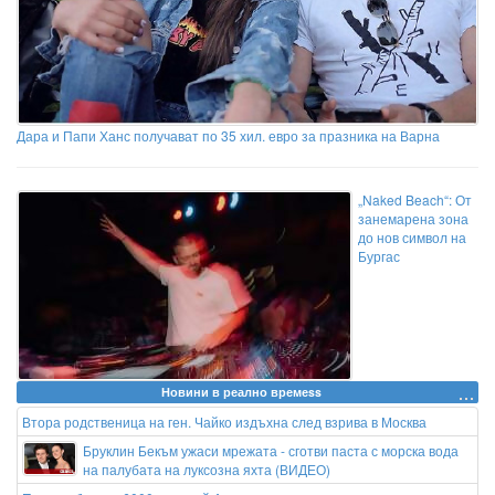
Дара и Папи Ханс получават по 35 хил. евро за празника на Варна
„Naked Beach“: От
занемарена зона
до нов символ на
Бургас
Новини в реално времеss
Втора родственица на ген. Чайко издъхна след взрива в Москва
Бруклин Бекъм ужаси мрежата - сготви паста с морска вода
на палубата на луксозна яхта (ВИДЕО)