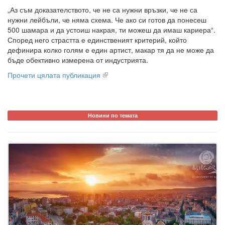
„Аз съм доказателството, че не са нужни връзки, че не са
нужни лейбъли, че няма схема. Че ако си готов да понесеш
500 шамара и да устоиш накрая, ти можеш да имаш кариера“.
Според него страстта е единственият критерий, който
дефинира колко голям е един артист, макар тя да не може да
бъде обективно измерена от индустрията.
Прочети цялата публикация
Новини по темата