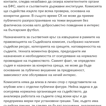
контакти, следва незабавно да сезира компетентните органи
на БФС, както и съответните държавни институции. Комисията
ще съдейства изцяло при всяка проверка, основана на
конкретни данни. В същото време СК не може да приеме
публичното разпространяване на тежки внушения без
фактическа основа като добросъвестно поведение в интерес
на българския футбол.
Назначенията за съответния кръг са извършени в рамките на
правомощията на Съдийската комисия, съобразно наличния
съдийски ресурс, категорията на срещите, натовареността на
съдиите, тяхната моментна форма, предходните им
назначения и необходимостта от осигуряване на нормално
провеждане на първенството. Самият факт, че определен
съдия е назначен за конкретна среща, не може да бъде
основание за публично внушение за предрешеност,
зависимост или обслужване на нечий интерес.
Комисията няма да влиза в личен спор с представители на
клубове или с отделни публични фигури. Нейна задача е да
осигурява нормална организация на съдийството, да
анализира работата на съдиите след всеки кръг и да
предприема мерки при установени грешки. Там, където има
съдийски грешки, те следва да бъдат посочвани, анализирани