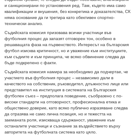
и санкционирани по установения ред. Там, където има само
квалификации и внушения, без конкретика и доказателства, СК
няма основание да ги третира като обективен спортно-
технически анализ.
Съдийската комисия призовава всички участници във
футболния процес да запазят отговорен тон, особено в
решаващата фаза на първенството. Интересът на българския
футбол изисква критичност, но и уважение към институциите,
към съдиите и към принципа, че всяко обвинение следва да
бъде подкрепено с факти.
Съдийската комисия намира за необходимо да подчертае, че
участието във футболния процес – независимо дали в
качеството на собственик, ръководител, длъжностно лице или
представител на институция в системата на Българския
футболен съюз – предполага поведение, съобразено с по-
високи стандарти на отговорност, професионална етика и
обществено доверие, като всяко публично изразяване следва
да отразява не само лична позиция, но и тежестта на
заеманата роля, изискваща сдържаност, уважение към
останалите участници и съзнание за въздействието върху
авторитета на футболната система като цяло.