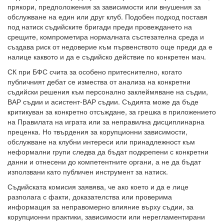
прякори, предположения за зависимости или внушения за
обслужване на един или друг клуб. Подобен подход поставя
под натиск съдийските бригади преди провеждането на
срещите, компрометира нормалната състезателна среда и
създава риск от недоверие към първенството още преди да е
налице каквото и да е съдийско действие по конкретен мач.
СК при БФС счита за особено притеснително, когато
публичният дебат се измества от анализа на конкретни
съдийски решения към персонално заклеймяване на съдии,
ВАР съдии и асистент-ВАР съдии. Съдията може да бъде
критикуван за конкретно отсъждане, за грешка в приложението
на Правилата на играта или за неправилна дисциплинарна
преценка. Но твърдения за корупционни зависимости,
обслужване на клубни интереси или принадлежност към
неформални групи следва да бъдат подкрепени с конкретни
данни и отнесени до компетентните органи, а не да бъдат
използвани като публичен инструмент за натиск.
Съдийската комисия заявява, че ако което и да е лице
разполага с факти, доказателства или проверима
информация за неправомерно влияние върху съдии, за
корупционни практики, зависимости или нерегламентирани