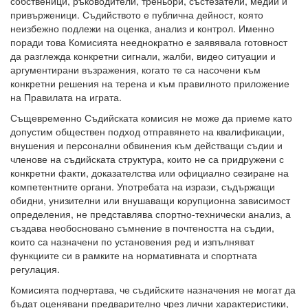
собственици, ръководители, треньори, състезатели, медии и
привърженици. Съдийството е публична дейност, която
неизбежно подлежи на оценка, анализ и контрол. Именно
поради това Комисията нееднократно е заявявала готовност
да разглежда конкретни сигнали, жалби, видео ситуации и
аргументирани възражения, когато те са насочени към
конкретни решения на терена и към правилното приложение
на Правилата на играта.
Същевременно Съдийската комисия не може да приеме като
допустим обществен подход отправянето на квалификации,
внушения и персонални обвинения към действащи съдии и
членове на съдийската структура, които не са придружени с
конкретни факти, доказателства или официално сезиране на
компетентните органи. Употребата на изрази, съдържащи
обидни, унизителни или внушаващи корупционна зависимост
определения, не представлява спортно-технически анализ, а
създава необосновано съмнение в почтеността на съдии,
които са назначени по установения ред и изпълняват
функциите си в рамките на нормативната и спортната
регулация.
Комисията подчертава, че съдийските назначения не могат да
бъдат оценявани предварително чрез лични характеристики,