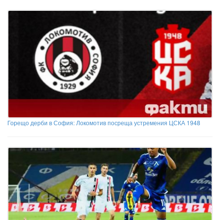
Горещо дерби в София: Локомотив посреща устремения ЦСКА 1948