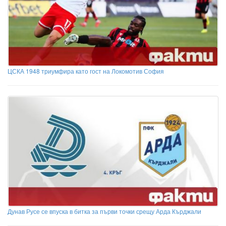
ЦСКА 1948 триумфира като гост на Локомотив София
Дунав Русе се впуска в битка за първи точки срещу Арда Кърджали