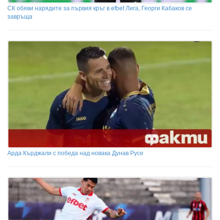
СК обяви нарядите за първия кръг в efbet Лига, Георги Кабаков се
завръща
Арда Кърджали с победа над новака Дунав Русе