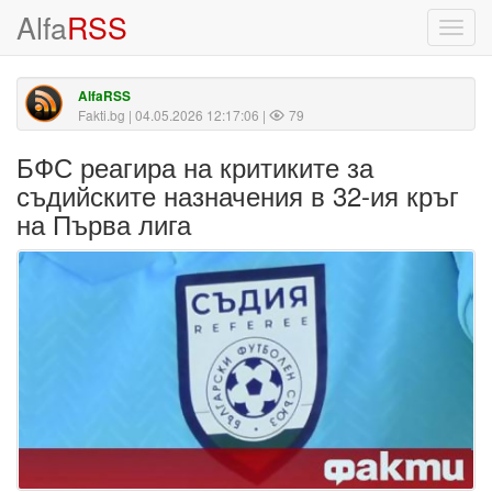
Alfa
RSS
Toggl
navig
AlfaRSS
Fakti.bg
| 04.05.2026 12:17:06 |
79
БФС реагира на критиките за
съдийските назначения в 32-ия кръг
на Първа лига