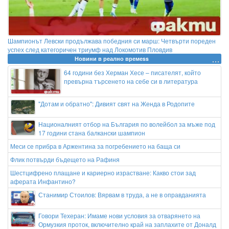
Шампионът Левски продължава победния си марш: Четвърти пореден
успех след категоричен триумф над Локомотив Пловдив
Новини в реално времеss
64 години без Херман Хесе – писателят, който
превърна търсенето на себе си в литература
"Дотам и обратно": Дивият свят на Женда в Родопите
Националният отбор на България по волейбол за мъже под
17 години стана балкански шампион
Меси се прибра в Аржентина за погребението на баща си
Флик потвърди бъдещето на Рафиня
Шестцифрено плащане и кариерно израстване: Какво стои зад
аферата Инфантино?
Станимир Стоилов: Вярвам в труда, а не в оправданията
Говори Техеран: Имаме нови условия за отварянето на
Ормузкия проток, включително край на заплахите от Доналд