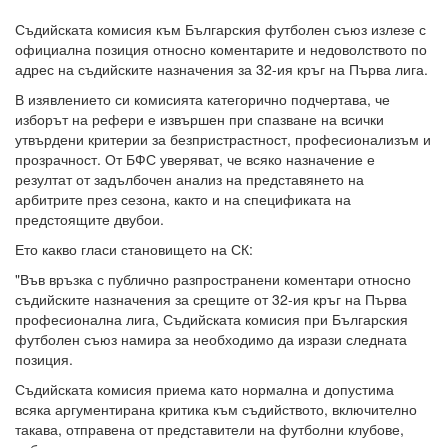
Съдийската комисия към Българския футболен съюз излезе с
официална позиция относно коментарите и недоволството по
адрес на съдийските назначения за 32-ия кръг на Първа лига.
В изявлението си комисията категорично подчертава, че
изборът на рефери е извършен при спазване на всички
утвърдени критерии за безпристрастност, професионализъм и
прозрачност. От БФС уверяват, че всяко назначение е
резултат от задълбочен анализ на представянето на
арбитрите през сезона, както и на спецификата на
предстоящите двубои.
Ето какво гласи становището на СК:
"Във връзка с публично разпространени коментари относно
съдийските назначения за срещите от 32-ия кръг на Първа
професионална лига, Съдийската комисия при Българския
футболен съюз намира за необходимо да изрази следната
позиция.
Съдийската комисия приема като нормална и допустима
всяка аргументирана критика към съдийството, включително
такава, отправена от представители на футболни клубове,