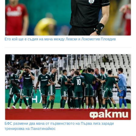
Ето кой ще е съдия на мача между Левски и Локомотив Пловдив
БФС размени два мача от първенството на Първа лига заради
тренировка на Панатинайкос