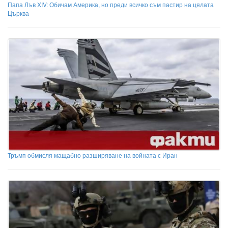
Папа Лъв XIV: Обичам Америка, но преди всичко съм пастир на цялата
Църква
Тръмп обмисля мащабно разширяване на войната с Иран