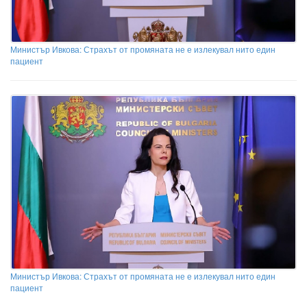
Министър Ивкова: Страхът от промяната не е излекувал нито един
пациент
Министър Ивкова: Страхът от промяната не е излекувал нито един
пациент