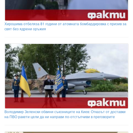
Хирошима отбеляза 81 години от атомната бомбардировка с призив за
свят без ядрени оръжия
Володимир Зеленски обвини съюзниците на Киев: Отказът от доставки
на ПВО ракети цели да ни направи по-отстъпчиви в преговорите