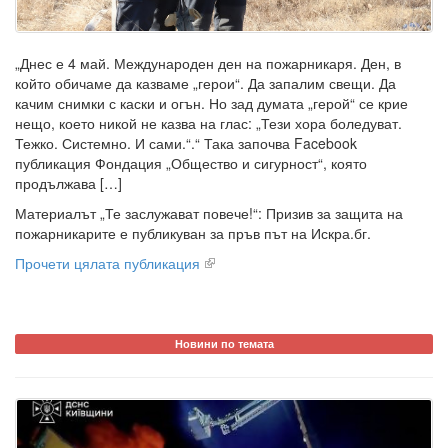
„Днес е 4 май. Международен ден на пожарникаря. Ден, в
който обичаме да казваме „герои“. Да запалим свещи. Да
качим снимки с каски и огън. Но зад думата „герой“ се крие
нещо, което никой не казва на глас: „Тези хора боледуват.
Тежко. Системно. И сами.“.“ Така започва Facebook
публикация Фондация „Общество и сигурност“, която
продължава […]
Материалът „Те заслужават повече!“: Призив за защита на
пожарникарите е публикуван за пръв път на Искра.бг.
Прочети цялата публикация
Новини по темата