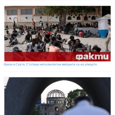
Криза в Сеута: Стотици непълнолетни мигранти са на улицата