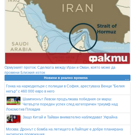
Ормузкият проток: Сделката между Иран и Оман, която може да
промени Близкия изток
Новини в реално времеss
Гонка на наркодилъри с полицаи в София, арестуваха Венци "Белия
негър" с 460 000 евро в него
Шампионът Левски продължава победния си марш:
Четвърти пореден успех след категоричен триумф над
Локомотив Пловдив
Защо Китай и Тайван внимателно наблюдават Украйна
Москва: Дронът с бомба на летището в Лайпциг е добре планирана
антируска провокация