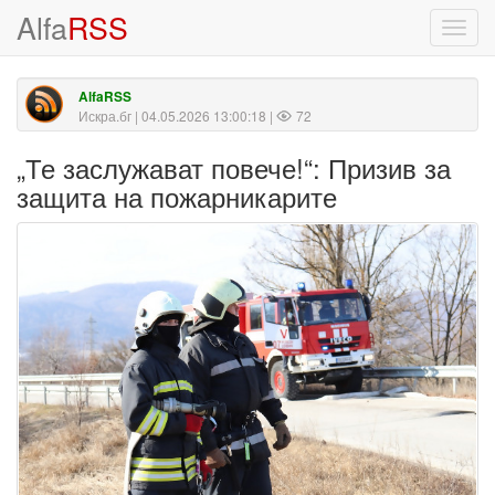
Alfa
RSS
Toggl
navig
AlfaRSS
Искра.бг
| 04.05.2026 13:00:18 |
72
„Те заслужават повече!“: Призив за
защита на пожарникарите