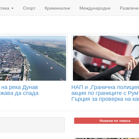
итика
Спорт
Криминални
Международни
Развлече
 на река Дунав
НАП и „Гранична полиция
жава да спада
акция по границите с Рум
Гърция за проверка на к
Новини по темата