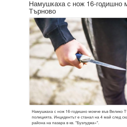
Намушкаха с нож 16-годишно 
Търново
Намушкаха с нож 16-годишно момче във Велико Т
полицията. Инцидентът е станал на 4 май след ска
района на пазара в кв. "Бузлуджа»".