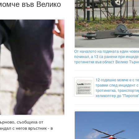
момче във Велико
От началото на годината един човек
починал, а 13 са ранени при инциде
тротинетки във област Велико Търн
12-годишно момче е с т
травми след инцидент с
тротинетка, транспортир
хеликоптер до "Пирогов
ърново, съобщиха от
ндал с негов връстник - в