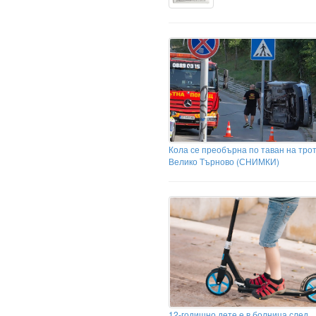
Кола се преобърна по таван на тро
Велико Търново (СНИМКИ)
12-годишно дете е в болница след