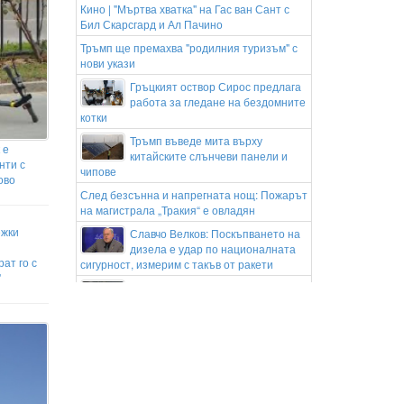
Кино | "Мъртва хватка" на Гас ван Сант с
Бил Скарсгард и Ал Пачино
Тръмп ще премахва "родилния туризъм" с
нови укази
Гръцкият оствор Сирос предлага
работа за гледане на бездомните
котки
Тръмп въведе мита върху
 е
китайските слънчеви панели и
нти с
чипове
ово
След безсънна и напрегната нощ: Пожарът
на магистрала „Тракия“ е овладян
ежки
Славчо Велков: Поскъпването на
дизела е удар по националната
ат го с
сигурност, измерим с такъв от ракети
"
Домашно кино | Бен Стилър
продуцира спортна комедия, нов
сезон за Джак Ричър
AI в Google Maps се научи да поръчва
храна, да резервира хотели и да намира
билети за събития
Успехът се гради върху правилната