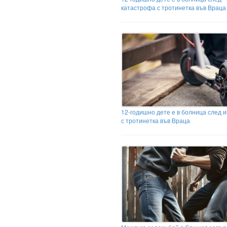
катастрофа с тротинетка във Враца
12-годишно дете е в болница след 
с тротинетка във Враца