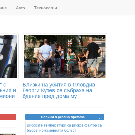
ние
Авто
Технологии
“ с
Близки на убития в Пловдив
ъния и
Георги Кузев се събраха на
амиони
бдение пред дома му
Новини в реално времеss
Високите температури са рисков фактор за
бъбречно-каменната болест