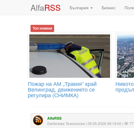
Alfa
RSS
България
Бизнес
Пол
Топ новини
Пожар на АМ „Тракия“ край
Нивото
Велинград, движението се
продъл
регулира (СНИМКА)
AlfaRSS
Dariknews Технологии
| 05.05.2026 08:19:00 |
77