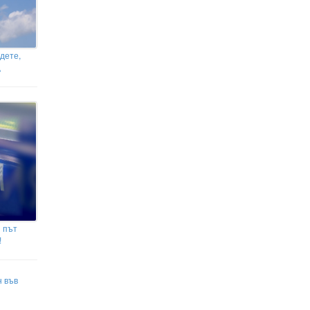
комбинация от технологии, експертност и
доверие
дете,
ц
 път
!
н във