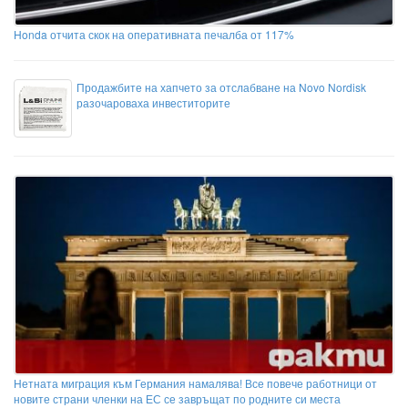
Honda отчита скок на оперативната печалба от 117%
Продажбите на хапчето за отслабване на Novo Nordisk
разочароваха инвеститорите
Нетната миграция към Германия намалява! Все повече работници от
новите страни членки на ЕС се завръщат по родните си места