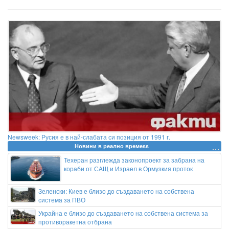
Newsweek: Русия е в най-слабата си позиция от 1991 г.
Новини в реално времеss
Техеран разглежда законопроект за забрана на
кораби от САЩ и Израел в Ормузкия проток
Зеленски: Киев е близо до създаването на собствена
система за ПВО
Украйна е близо до създаването на собствена система за
противоракетна отбрана