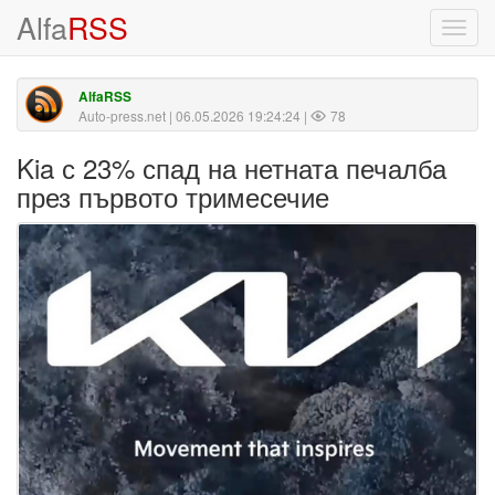
Alfa
RSS
Toggl
navig
AlfaRSS
Auto-press.net
| 06.05.2026 19:24:24 |
78
Kia с 23% спад на нетната печалба
през първото тримесечие