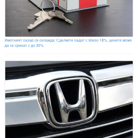
Имотният пазар се охлажда: Сделките падат с близо 18%, цените може
да се сринат с до 30%