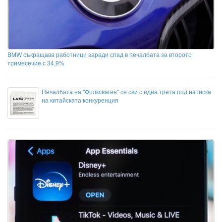
BMW съкращава работници заради спад в печалбата за второто
тримесечие с 34,9%
Печалбата на "Фолксваген" се сви с една трета под натиска
на китайската конкуренция