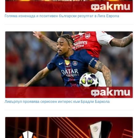
Голяма изненада и позитивен български резултат в Лига Европа
Ливърпул проявява сериозен интерес към Брадли Баркола