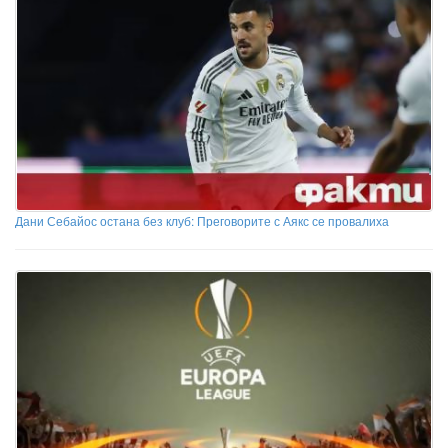
Дани Себайос остана без клуб: Преговорите с Аякс се провалиха