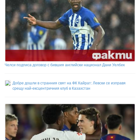
Челси подписа договор с бившия английски национал Дани Уелбек
Добре дошли в странния свят на ФК Кайрат: Левски се изправя
срещу най-ексцентричния клуб в Казахстан