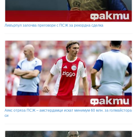
Ливърпул започва преговори с ПСЖ за рекордна сделка
Аякс отряза ПСЖ – амстердамци искат минимум 60 млн. за голмайстора
си